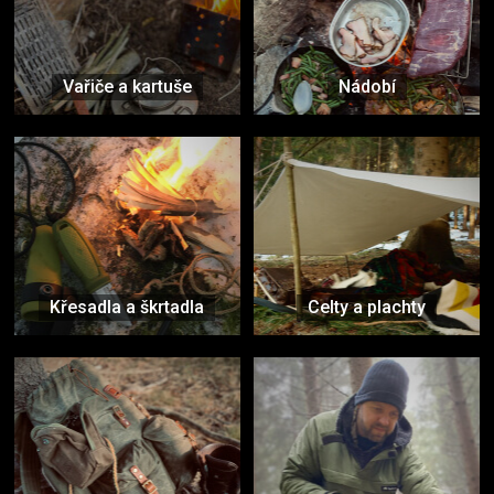
Vařiče a kartuše
Nádobí
Křesadla a škrtadla
Celty a plachty