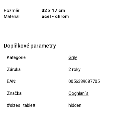
Rozměr
32 x 17 cm
Materiál
ocel - chrom
Doplňkové parametry
Kategorie
:
Grily
Záruka
:
2 roky
EAN
:
0056389087705
Značka
:
Coghlan´s
#sizes_table#
:
hidden