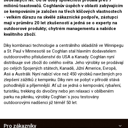
miliónů toastovačů. Coghlanův úspěch v oblasti zabývajícím
se kempováním je založen na třech klíčových vlastnostech
- velkém důrazu na skvělé zákaznické podpoře, zástupci
mají v průměru 20 let zkušeností a jedná se o experty na
outdoorové produkty; chytrém managementu a nabídce
kvalitního zboží.
Díky kombinaci technologie a centrálního skladiště ve Winnipegu
a St. Paul v Minnesotě se Coghlan stal hlavním dodavatelem
outdoorového příslušenství do USA a Kanady. Coghlan nyní
distribuuje své zboží do celého světa. Jeho výrobky se prodávají
po celých Spojených státech, Kanadě, Jižní Americe, Evropě,
Asii a Austrálii. Nyní nabízí více než 450 výrobků navržených pro
zlepšení zážitků z kempinku. Díky nim se pobyt v přírodě stává
pohodlnější a příjemnější. Ať už se jedná o kempování, rybaření,
turistiku, trekking do divočiny nebo jen relaxaci v oblíbeném
parku na pikniku, výrobky Coghlan´s jsou testovány
outdoorovými nadšenci již téměř 50 let.
Z
Pro zákazníky
á