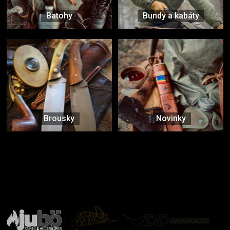
Batohy
Bundy a kabáty
Brousky
Novinky
Značky ověřené samotnou přírodou
další značky