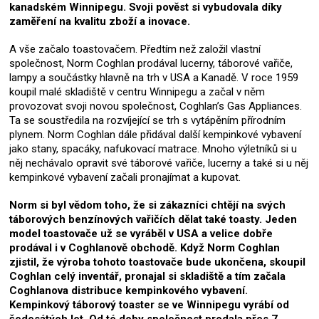
kanadském Winnipegu. Svoji pověst si vybudovala díky
zaměření na kvalitu zboží a inovace.
A vše začalo toastovačem. Předtím než založil vlastní
společnost, Norm Coghlan prodával lucerny, táborové vařiče,
lampy a součástky hlavně na trh v USA a Kanadě. V roce 1959
koupil malé skladiště v centru Winnipegu a začal v něm
provozovat svoji novou společnost, Coghlan’s Gas Appliances.
Ta se soustředila na rozvíjející se trh s vytápěním přírodním
plynem. Norm Coghlan dále přidával další kempinkové vybavení
jako stany, spacáky, nafukovací matrace. Mnoho výletníků si u
něj nechávalo opravit své táborové vařiče, lucerny a také si u něj
kempinkové vybavení začali pronajímat a kupovat.
Norm si byl vědom toho, že si zákazníci chtějí na svých
táborových benzínových vařičích dělat také toasty. Jeden
model toastovače už se vyráběl v USA a velice dobře
prodával i v Coghlanově obchodě. Když Norm Coghlan
zjistil, že výroba tohoto toastovače bude ukončena, skoupil
Coghlan celý inventář, pronajal si skladiště a tím začala
Coghlanova distribuce kempinkového vybavení.
Kempinkový táborový toaster se ve Winnipegu vyrábí od
šedesátých let. Od té doby společnost prodala přes 7