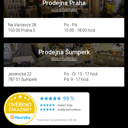
Prodejna Praha
více informací
Na Václavce 28
Po - Pá:
150 00 Praha 5
10:00 - 18:00 hod.
Prodejna Šumperk
více informací
Jesenická 22
Po - Čt: 13 - 17 hod.
787 01 Šumperk
Pá: 9 - 17 hod.