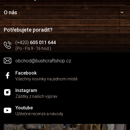
p
a
O nás
t
í
Potřebujete poradit?
(+420)
605 011 644
(Po - Pá 9 - 16 hod.)
obchod@bushcraftshop.cz
Facebook
Všechny novinky na jednom místě
Instagram
Zážitky z našich výprav
Youtube
Užitečné recenze a návody