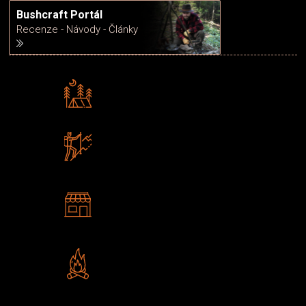
Bushcraft Portál
Recenze - Návody - Články
Rádi předáváme zkušenosti
Poradíme vám s výběrem
Zboží sami testujeme
U nás nekoupíte „zajíce v pytli“
2 kamenné prodejny
Navštivte nás v Praze a
Šumperku
Vlastní značka JuBö
Poctivá ruční výroba v ČR