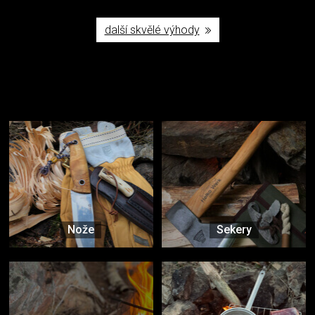
další skvělé výhody
Užijte si to v přírodě
Vybavení, na které spoléháte nejčastěji
Nože
Sekery