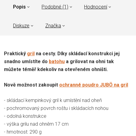
Popis
Podobné (1)
Hodnocení
Diskuze
Značka
Praktický
gril
na cesty. Díky skládací konstrukci jej
snadno umístíte do
batohu
a grilovat na ohni tak
můžete téměř kdekoliv na otevřeném ohništi.
Nově možnost zakoupit
ochranné poudro JUBÖ na gril
- skládací kempinkový gril k umístění nad oheň
- pochromovaný povrch roštu i skládacích nohou
- odolná konstrukce
- výška grilu nad ohněm 17 cm
- hmotnost: 290 g