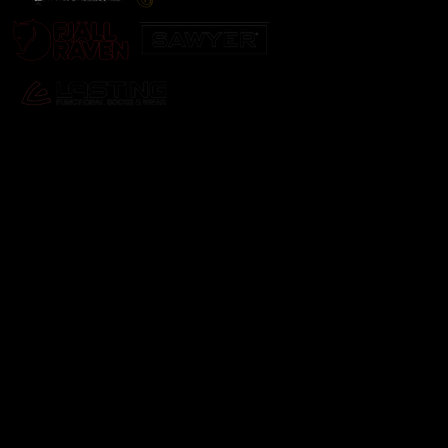
Odebírat newsletter
Vložte svůj e-mail a my vám budeme zasílat informace o
nových produktech na našem e-shopu.
E-mail
Vložením e-mailu souhlasíte s
podmínkami ochrany
osobních údajů