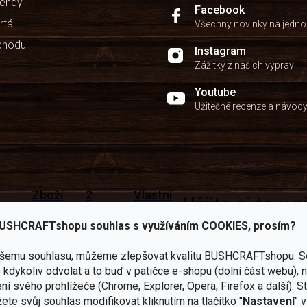
kendy
Facebook
rtál
Všechny novinky na jedn
chodu
Instagram
Zážitky z našich výprav
Youtube
Užitečné recenze a návod
Zboží
2
Vlastní
i
Užijte si to v 
sami
kamenné
značka
dáváme
testujeme
prodejny
JuBö
Vybavení, na které spoléhát
USHCRAFTshopu souhlas s využíváním COOKIES, prosím?
šenosti
U nás
Navštivte
Poctivá
adíme
nekoupíte
nás v
ruční
ašemu souhlasu, můžeme zlepšovat kvalitu BUSHCRAFTshopu.
S
 s
„zajíce v
Praze a
výroba
ěrem
kdykoliv odvolat a to buď v patičce e-shopu (dolní část webu), 
pytli“
Šumperku
v ČR
ní svého prohlížeče (Chrome, Explorer, Opera, Firefox a další). S
Vařiče
ete svůj souhlas modifikovat kliknutím na tlačítko "
Nastavení
" 