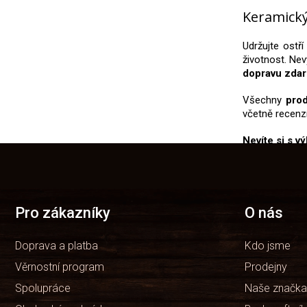
Keramický
Udržujte ostř
životnost. Ne
dopravu zdar
Všechny
pro
včetně recenzí
Nevíte si s v
Z
á
p
a
t
Pro zákazníky
O nás
í
Doprava a platba
Kdo jsme
Věrnostní program
Prodejny
Spolupráce
Naše značka