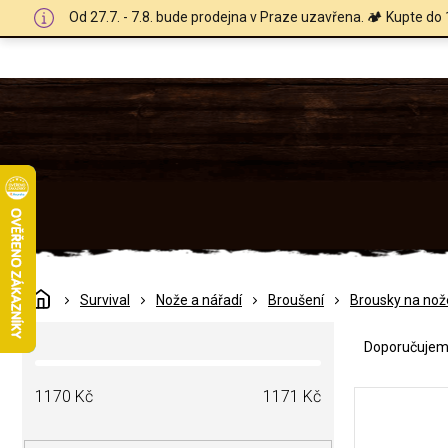
Přejít
Od 27.7. - 7.8. bude prodejna v Praze uzavřena. 🏕️ Kupte do 
na
obsah
Domů
Survival
Nože a nářadí
Broušení
Brousky na nož
Ř
P
a
Doporučuje
o
z
s
e
V
t
1170
Kč
1171
Kč
n
ý
r
í
p
a