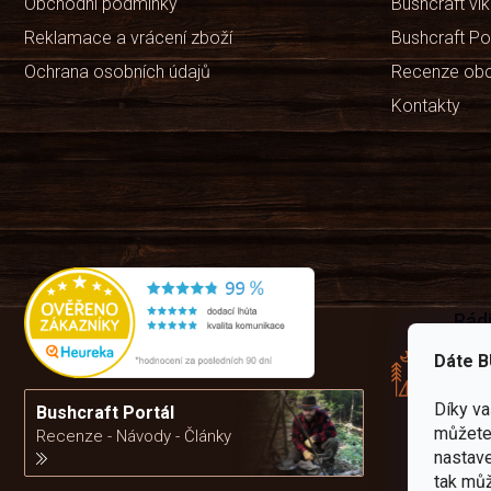
Obchodní podmínky
Bushcraft ví
Reklamace a vrácení zboží
Bushcraft Po
Ochrana osobních údajů
Recenze ob
Kontakty
Rád
pře
Dáte B
zku
Por
Díky v
vám
Bushcraft Portál
výb
můžete 
Recenze - Návody - Články
nastave
tak můž