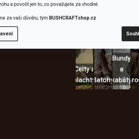
lší skvělé výhody
rohu a povolit jen to, co považujete za vhodné.
a
Nože
Sekery
kartuše
Ná
me za vaši důvěru, tým
BUSHCRAFTshop.cz
avení
Souh
Bundy
Celty a
a
plachty
Batohy
kabáty
Bro
Instagram
h produktech na našem e-