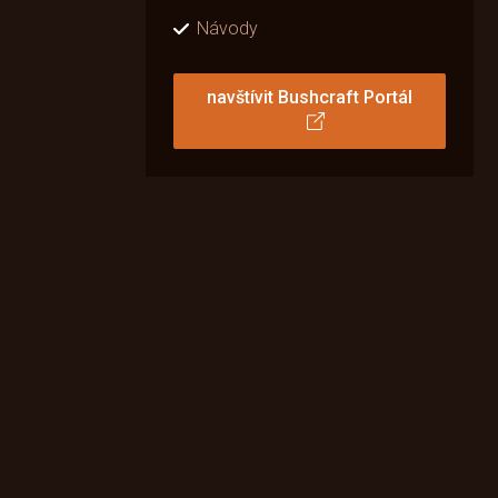
Návody
navštívit Bushcraft Portál