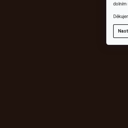
da
dolním 
Děkuje
Nast
Odebírat newsletter
Vložte svůj e-mail a my vám budeme zasílat informace o novýc
shopu.