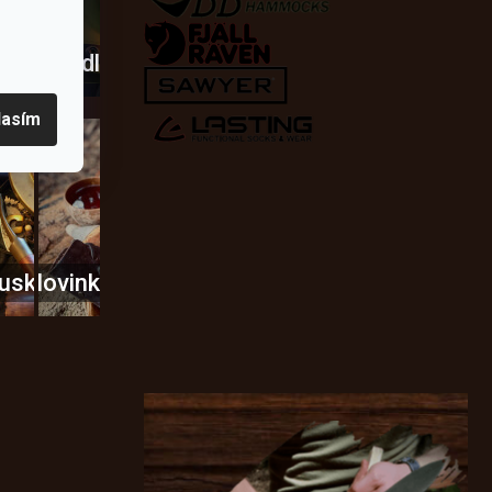
a
dobí
škrtadla
lasím
usky
Novinky