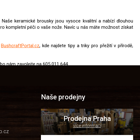
. Naše keramické brousky jsou vysoce kvalitní a nabízí dlouhou
ro kompletní péči o vaše nože. Navíc u nás máte možnost získat
u
BushcraftPortal.cz
, kde najdete tipy a triky pro přežití v přírodě,
bo nám zavolejte na 605 011 644.
Naše prodejny
Prodejna Praha
více informací
p.cz