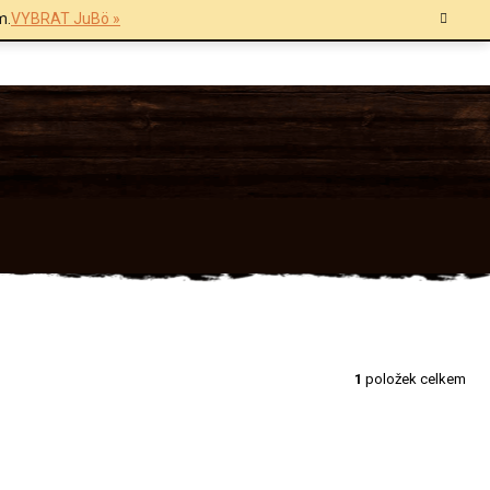
m.
VYBRAT JuBö »
1
položek celkem