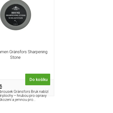
ámen Gränsfors Sharpening
Stone
Do košíku
č
brousek Gränsfors Bruk nabízí
é plochy – hrubou pro opravy
kození a jemnou pro...
O