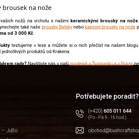
v
 brousek na nože
l
á
d
í vašich nožů na vrcholu s našimi
keramickými brousky na nože
a
vynechejte také naše
brousky Belsky
nebo
kapesní brousky na nože
p
c
ma od 3 000 Kč
.
í
p
dukty
testujeme v lese a můžete si o nich přečíst na našem blog
r
 jednotlivých produktů od Krakena.
v
k
ýběrem rady?
Navštivte nás v naší
prodejně v Šumperku a v Praze
ne
y
v
ý
p
i
Potřebujete poradit?
s
u
(+420)
605 011 644
(Po - Pá 9 - 16 hod.)
 — JuBö
obchod@bushcraftsho