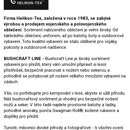
Firma Helikon-Tex, založená v roce 1983, se zabývá
výrobou a prodejem vojenského a polovojenského
oblečení.
Sortiment nabízeného oblečení je velmi široký. Od
taktického oblečení, uniforem, až po batohy, boty a outdoorové
vybavení. Toto kvalitní vybavení se stalo oblíbené pro vojáky,
policisty a outdoorové nadšence.
BUSHCRAFT LINE -
Bushcraft Line je široký sortiment
vybavení pro přežití, který vám umožní připravit si lesní
přístřešek, bezpečně pracovat s nožem nebo sekerou a
pohodlně se pohybovat při nošení velkého množství vybavení na
zádech.
Vše, co potřebujete pro kempování v lese, abyste si užili přírodu.
Náš bushcraftový sortiment je vhodný pro bezpečné nošení
nožů a seker. V této řadě najdete prostorné batohy a tašky,
pohodlné anoraky, ponča Swagman Roll®, kožené rukavice a
doplňky pro přežití.
Turisté, milovníci divoké přírody a fotografové - ti všichni ocení