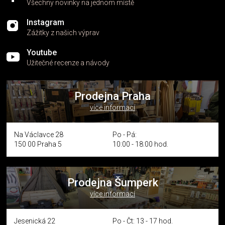
Všechny novinky na jednom místě
Instagram
Zážitky z našich výprav
Youtube
Užitečné recenze a návody
Prodejna Praha
více informací
Na Václavce 28
Po - Pá:
150 00 Praha 5
10:00 - 18:00 hod.
Prodejna Šumperk
více informací
Jesenická 22
Po - Čt: 13 - 17 hod.