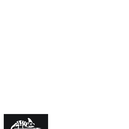
+ Na léto super pokrývka hlavy
13.7.2026
Hodnocení produktu je 5 z 5 hvězdiček.
+ Skvěle sedí na hlavě
10.7.2025
Hodnocení produktu je 5 z 5 hvězdiček.