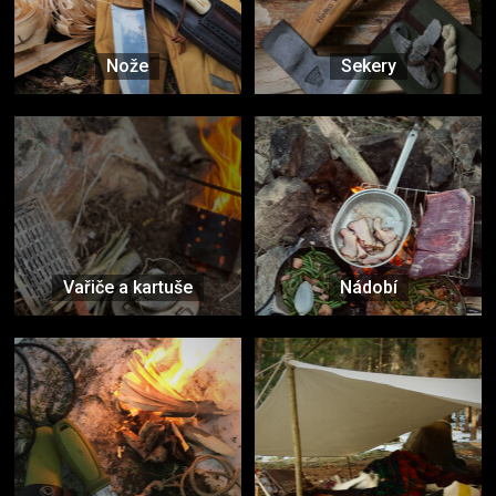
Nože
Sekery
Vařiče a kartuše
Nádobí