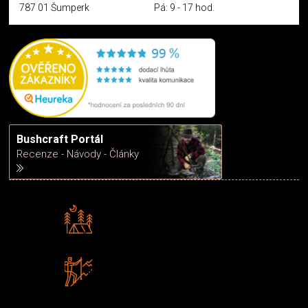
787 01 Šumperk
Pá: 9 - 17 hod.
Bushcraft Portál
Recenze - Návody - Články
Rádi předáváme zkušenosti
Poradíme vám s výběrem
Zboží sami testujeme
U nás nekoupíte „zajíce v pytli“