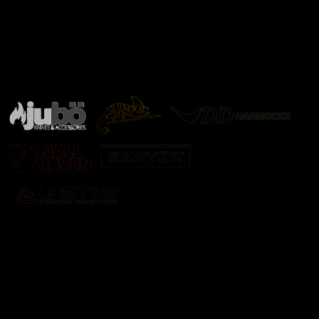
Značky ověřené samotnou přírodou
další značky
Odebírat newsletter
Vložte svůj e-mail a my vám budeme zasílat informace o