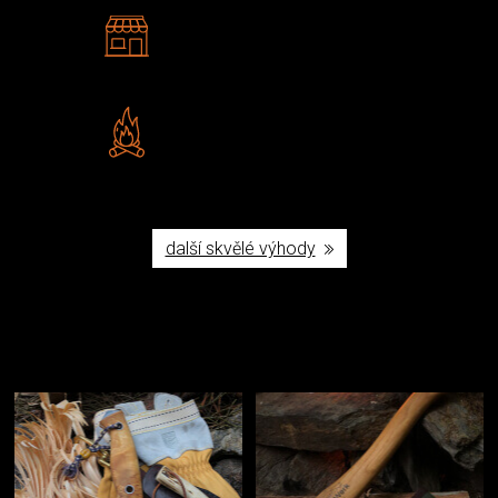
2 kamenné prodejny
Navštivte nás v Praze a
Šumperku
Vlastní značka JuBö
Poctivá ruční výroba v ČR
další skvělé výhody
Užijte si to v přírodě
Vybavení, na které spoléháte nejčastěji