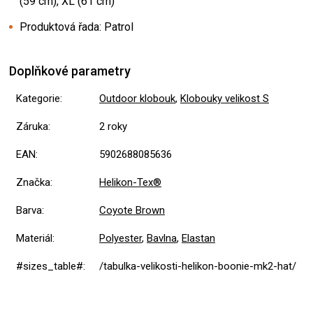
(59 cm), XL (61 cm)
Produktová řada: Patrol
Doplňkové parametry
Kategorie
:
Outdoor klobouk
,
Klobouky velikost S
Záruka
:
2 roky
EAN
:
5902688085636
Značka
:
Helikon-Tex®
Barva
:
Coyote Brown
Materiál
:
Polyester
,
Bavlna
,
Elastan
#sizes_table#
:
/tabulka-velikosti-helikon-boonie-mk2-hat/