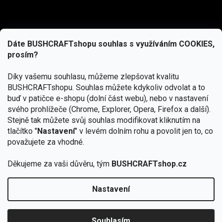
Dáte BUSHCRAFTshopu souhlas s využíváním COOKIES,
prosím?
Díky vašemu souhlasu, můžeme zlepšovat kvalitu
BUSHCRAFTshopu.
Souhlas můžete kdykoliv odvolat a to
buď v patičce e-shopu (dolní část webu), nebo v nastavení
svého prohlížeče (Chrome, Explorer, Opera, Firefox a další).
Stejně tak můžete svůj souhlas modifikovat kliknutím na
tlačítko "
Nastavení
" v levém dolním rohu a povolit jen to, co
Přihlásit se
považujete za vhodné.
Vložením e-mailu souhlasíte s
podmínkami ochrany osobních údajů
Děkujeme za vaši důvěru, tým
BUSHCRAFTshop.cz
Nastavení
Od 27.7. - 7.8. bude prodejna v Praze uzavřena.
Copyright 2026
BUSHCRAFTshop.cz
. Všechna práva
🏕️ Kupte do 12. 8. jakýkoliv produkt JuBö a
vyhrazena.
Upravit nastavení cookies
zapojte se do slosování o kurz s
Souhlasím