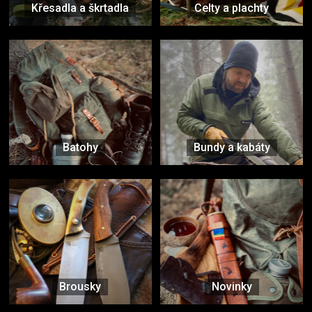
Křesadla a škrtadla
Celty a plachty
Batohy
Bundy a kabáty
Brousky
Novinky