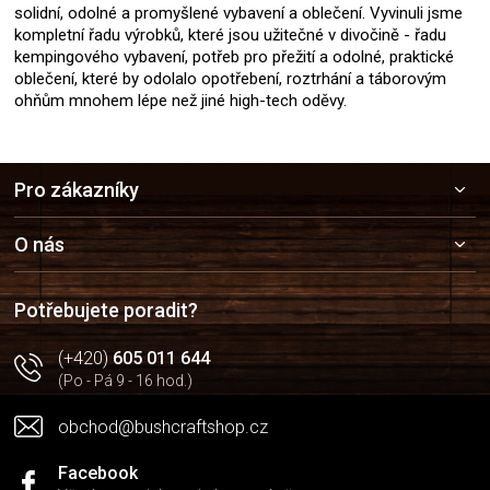
solidní, odolné a promyšlené vybavení a oblečení. Vyvinuli jsme
kompletní řadu výrobků, které jsou užitečné v divočině - řadu
kempingového vybavení, potřeb pro přežití a odolné, praktické
oblečení, které by odolalo opotřebení, roztrhání a táborovým
ohňům mnohem lépe než jiné high-tech oděvy.
Z
Pro zákazníky
á
p
a
O nás
t
í
Potřebujete poradit?
(+420)
605 011 644
(Po - Pá 9 - 16 hod.)
obchod@bushcraftshop.cz
Facebook