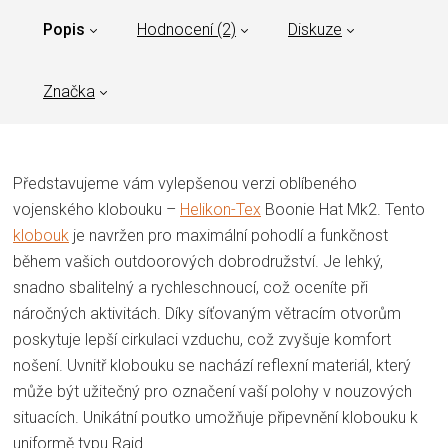
Popis
Hodnocení (2)
Diskuze
Značka
Představujeme vám vylepšenou verzi oblíbeného
vojenského klobouku –
Helikon-Tex
Boonie Hat Mk2.
Tento
klobouk
je navržen pro maximální pohodlí a funkčnost
během vašich outdoorových dobrodružství.
Je lehký,
snadno sbalitelný a rychleschnoucí, což oceníte při
náročných aktivitách.
Díky síťovaným větracím otvorům
poskytuje lepší cirkulaci vzduchu, což zvyšuje komfort
nošení.
Uvnitř klobouku se nachází reflexní materiál, který
může být užitečný pro označení vaší polohy v nouzových
situacích.
Unikátní poutko umožňuje připevnění klobouku k
uniformě typu Raid.