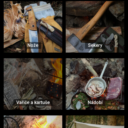
Nože
Sekery
Vařiče a kartuše
Nádobí