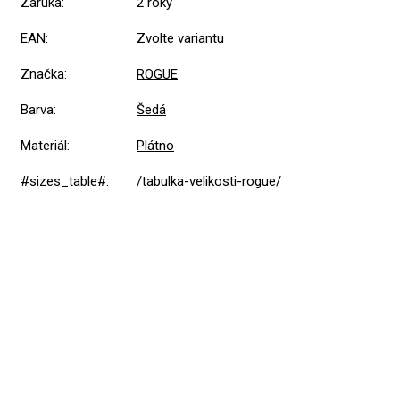
Záruka
:
2 roky
EAN
:
Zvolte variantu
Značka
:
ROGUE
Barva
:
Šedá
Materiál
:
Plátno
#sizes_table#
:
/tabulka-velikosti-rogue/
5,0
Průměrné
1 hodnocení
hodnocení
produktu
je
5
1x
5,0
z
4
0x
5