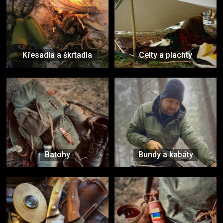
Křesadla a škrtadla
Celty a plachty
Batohy
Bundy a kabáty