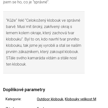
jsem se ho, co je "správné".
"Kůže" řekl "Celokožený klobouk ve správné
barvě. Musí mít široký, zakřivený okraj s
lemem kolem okraje, který zachová tvar
klobouku". Byl to on, kdo navrhl tvar prvního
klobouku, tak jsme jej vyrobili a stal se naším
prvním zákazníkem, který zakoupil klobouk.
STále svého kamaráda vídám a stále nosí
ten klobouk.
Doplňkové parametry
Kategorie
:
Outdoor klobouk
,
Klobouky velikost M