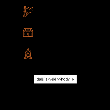
Zboží sami testujeme
U nás nekoupíte „zajíce v pytli“
2 kamenné prodejny
Navštivte nás v Praze a
Šumperku
Vlastní značka JuBö
Poctivá ruční výroba v ČR
další skvělé výhody
Užijte si to v přírodě
Vybavení, na které spoléháte nejčastěji