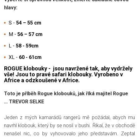
hlavy:
S -
54 – 55 cm
M -
56 – 57 cm
L -
58 - 59cm
XL -
60 - 61cm
ROGUE klobouky - jsou navržené tak, aby vydržely
vše! Jsou to pravé safari klobouky. Vyrobeno v
Africe a odzkoušené v Africe.
Toto je příběh Rogue klobouků, jak říká majitel Rogue
... TREVOR SELKE
Jeden z mých kamarádů rangerů mě požádal, abych mu
navrhl klobouk, který by se nosil v bushi. Říkal, že v obchodě
nenašel nic, co by vyhovovalo jeho představám. Zeptal