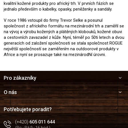
kvalitní kožené produkty pro africký trh. V prvních fázích se
jednalo především o kabelky, opasky, peněženky a sandály.
V roce 1986 vstoupil do firmy Trevor Selke a posunul
společnost z afrického formátu na mezinárodní trh a zaměřil se
na vývoj a výrobu kožených a plátěných klobouků, kožené obuvi
a cestovních zavazadel z kůže. Nyní, téměř po 50ti letech a dvou
generacích od založení společnosti se stala společnost ROGUE
největší společností se zaměřením na outdoorové produkty v
Africe a nyní se prosazuje také na mezinárodNí úrovni.
Z
Pro zákazníky
á
p
a
O nás
t
í
Potřebujete poradit?
(+420)
605 011 644
(Po - Pá 9 - 16 hod.)