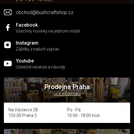
obchod@bushcraftshop.cz
Facebook
Všechny novinky na jednom místě
Instagram
Zážitky z našich výprav
Youtube
Užitečné recenze a návody
Prodejna Praha
více informací
Na Václavce 28
Po - Pá:
150 00 Praha 5
10:00 - 18:00 hod.