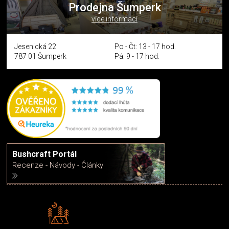
Prodejna Šumperk
více informací
Jesenická 22
Po - Čt: 13 - 17 hod.
787 01 Šumperk
Pá: 9 - 17 hod.
Bushcraft Portál
Recenze - Návody - Články
Rádi předáváme zkušenosti
Poradíme vám s výběrem