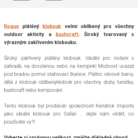
Rogue
plátěný
klobouk
velmi oblíbený pro všechny
outdoor aktivity a
bushcraft
. Široký tvarovaný s
výrazným zakřivením klobouku.
Široký zakřivený plátěný klobouk. Ideální pro nošení v
zahradě, na dovolenou nebo na kempink! Možnost uvázat
pod bradou pomoí stahovací tkanice. Plátno olivové barvy,
dělá z klobouk oblíbenýkloboik pro všechny druhy turistiky,
bushcraft nebo kempování.
Tento klobouk byl prodáván společností Kendrick Imports
jako ideální klobouk pro Safari ... dejte nám vědět, co
používáte vy?!
Vyberte si správnou velikost, změřte důkladně obvod