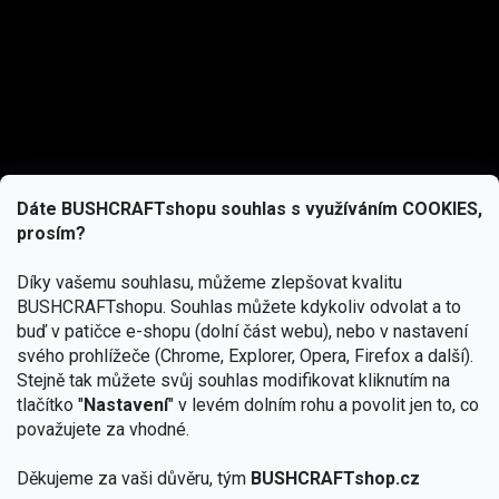
Dáte BUSHCRAFTshopu souhlas s využíváním COOKIES,
prosím?
Díky vašemu souhlasu, můžeme zlepšovat kvalitu
BUSHCRAFTshopu.
Souhlas můžete kdykoliv odvolat a to
buď v patičce e-shopu (dolní část webu), nebo v nastavení
svého prohlížeče (Chrome, Explorer, Opera, Firefox a další).
Stejně tak můžete svůj souhlas modifikovat kliknutím na
tlačítko "
Nastavení
" v levém dolním rohu a povolit jen to, co
Přihlásit se
považujete za vhodné.
Vložením e-mailu souhlasíte s
podmínkami ochrany osobních údajů
Děkujeme za vaši důvěru, tým
BUSHCRAFTshop.cz