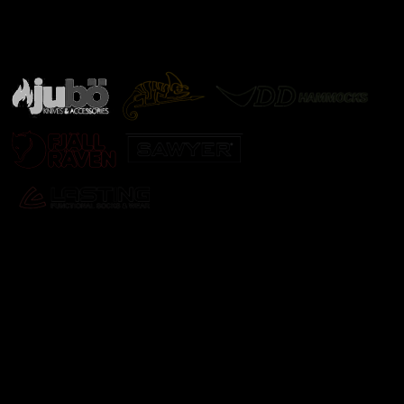
Značky ověřené samotnou přírodou
další značky
Odebírat newsletter
Vložte svůj e-mail a my vám budeme zasílat informace o
nových produktech na našem e-shopu.