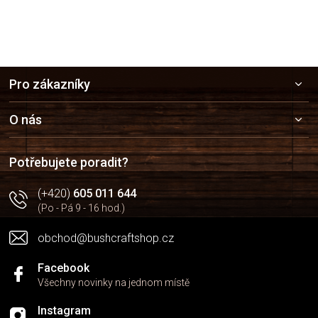
Z
Pro zákazníky
á
p
a
O nás
t
í
Potřebujete poradit?
(+420)
605 011 644
(Po - Pá 9 - 16 hod.)
obchod@bushcraftshop.cz
Facebook
Všechny novinky na jednom místě
Instagram