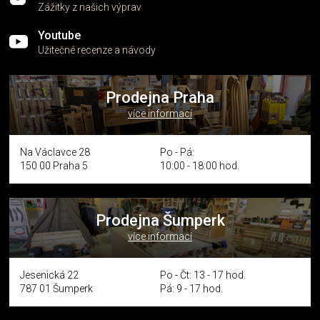
Zážitky z našich výprav
Youtube
Užitečné recenze a návody
Prodejna Praha
více informací
Na Václavce 28
Po - Pá:
150 00 Praha 5
10:00 - 18:00 hod.
Prodejna Šumperk
více informací
Jesenická 22
Po - Čt: 13 - 17 hod.
787 01 Šumperk
Pá: 9 - 17 hod.