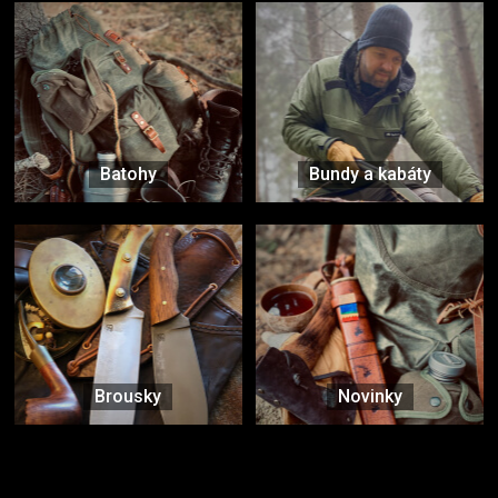
Batohy
Bundy a kabáty
Brousky
Novinky