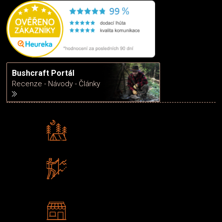
Bushcraft Portál
Recenze - Návody - Články
Rádi předáváme zkušenosti
Poradíme vám s výběrem
Zboží sami testujeme
U nás nekoupíte „zajíce v pytli“
2 kamenné prodejny
Navštivte nás v Praze a
Šumperku