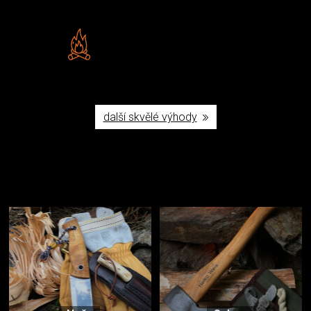
Vlastní značka JuBö
Poctivá ruční výroba v ČR
další skvělé výhody
Užijte si to v přírodě
Vybavení, na které spoléháte nejčastěji