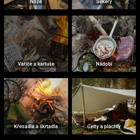
Nože
Sekery
Vařiče a kartuše
Nádobí
Křesadla a škrtadla
Celty a plachty