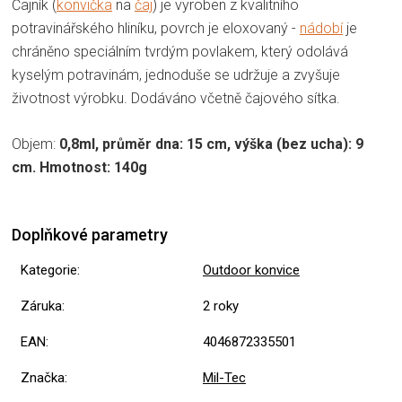
Čajník (
konvička
na
čaj
) je vyroben z kvalitního
potravinářského hliníku, povrch je eloxovaný -
nádobí
je
chráněno speciálním tvrdým povlakem, který odolává
kyselým potravinám, jednoduše se udržuje a zvyšuje
životnost výrobku. Dodáváno včetně čajového sítka.
Objem:
0,8ml, průměr dna: 15 cm, výška (bez ucha): 9
cm. Hmotnost: 140g
Doplňkové parametry
Kategorie
:
Outdoor konvice
Záruka
:
2 roky
EAN
:
4046872335501
Značka
:
Mil-Tec