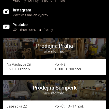
Všechny novinky na jednom místě
Instagram
Zážitky z našich výprav
Youtube
Užitečné recenze a návody
Prodejna Praha
více informací
Na Václavce 28
Po - Pá:
150 00 Praha 5
10:00 - 18:00 hod.
Prodejna Šumperk
více informací
Jesenická 22
Po - Čt: 13 - 17 hod.