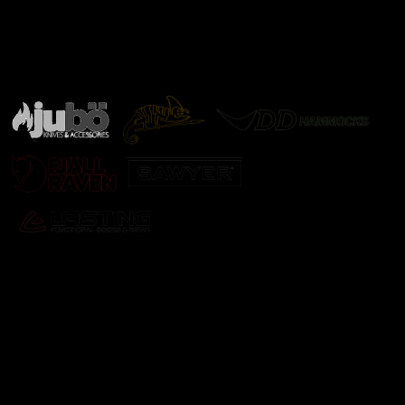
Značky ověřené samotnou přírodou
další značky
Odebírat newsletter
Vložte svůj e-mail a my vám budeme zasílat informace o
nových produktech na našem e-shopu.