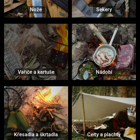
Nože
Sekery
Vařiče a kartuše
Nádobí
Křesadla a škrtadla
Celty a plachty