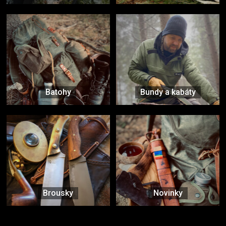
Batohy
Bundy a kabáty
Brousky
Novinky