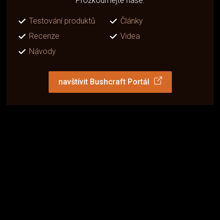
Prozkoumejte naše:
Testování produktů
Články
Recenze
Videa
Návody
navštívit Bushcraft Portál