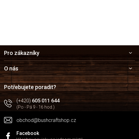
Z
Pro zákazníky
á
p
a
O nás
t
í
Potřebujete poradit?
(+420)
605 011 644
(Po - Pá 9 - 16 hod.)
obchod@bushcraftshop.cz
Facebook