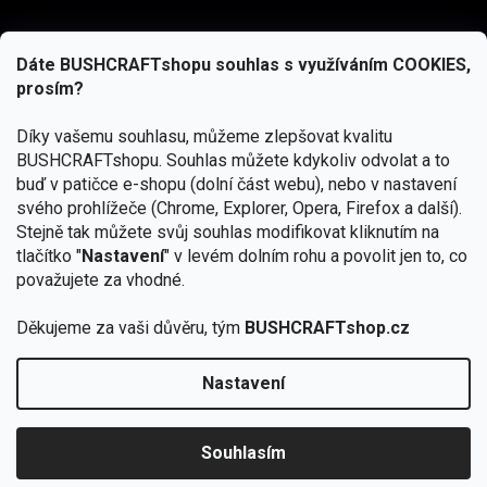
Dáte BUSHCRAFTshopu souhlas s využíváním COOKIES,
prosím?
Díky vašemu souhlasu, můžeme zlepšovat kvalitu
BUSHCRAFTshopu.
Souhlas můžete kdykoliv odvolat a to
buď v patičce e-shopu (dolní část webu), nebo v nastavení
svého prohlížeče (Chrome, Explorer, Opera, Firefox a další).
Stejně tak můžete svůj souhlas modifikovat kliknutím na
tlačítko "
Nastavení
" v levém dolním rohu a povolit jen to, co
Přihlásit se
považujete za vhodné.
Vložením e-mailu souhlasíte s
podmínkami ochrany osobních údajů
Děkujeme za vaši důvěru, tým
BUSHCRAFTshop.cz
Nastavení
Od 27.7. - 7.8. bude prodejna v Praze uzavřena.
Copyright 2026
BUSHCRAFTshop.cz
. Všechna práva
🏕️ Kupte do 12. 8. jakýkoliv produkt JuBö a
vyhrazena.
Upravit nastavení cookies
zapojte se do slosování o kurz s
Souhlasím
Krakenem.
VYBRAT JuBö »
Vytvořil Shoptet