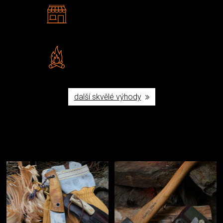
2 kamenné prodejny
Navštivte nás v Praze a
Šumperku
Vlastní značka JuBö
Poctivá ruční výroba v ČR
další skvělé výhody
Užijte si to v přírodě
Vybavení, na které spoléháte nejčastěji