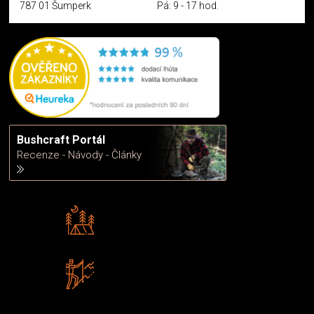
787 01 Šumperk
Pá: 9 - 17 hod.
Bushcraft Portál
Recenze - Návody - Články
Rádi předáváme zkušenosti
Poradíme vám s výběrem
Zboží sami testujeme
U nás nekoupíte „zajíce v pytli“