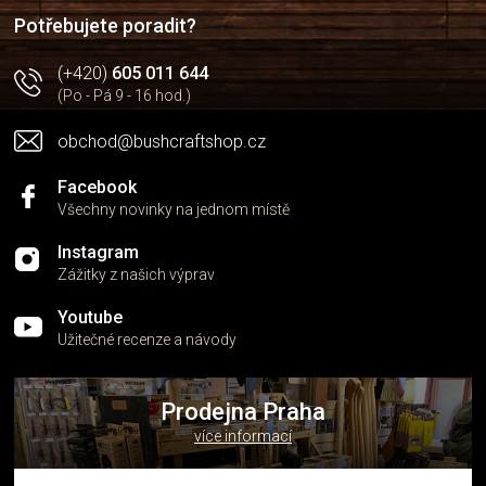
í
Potřebujete poradit?
(+420)
605 011 644
(Po - Pá 9 - 16 hod.)
obchod@bushcraftshop.cz
Facebook
Všechny novinky na jednom místě
Instagram
Zážitky z našich výprav
Youtube
Užitečné recenze a návody
Prodejna Praha
více informací