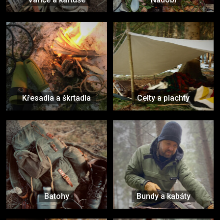
Křesadla a škrtadla
Celty a plachty
Batohy
Bundy a kabáty