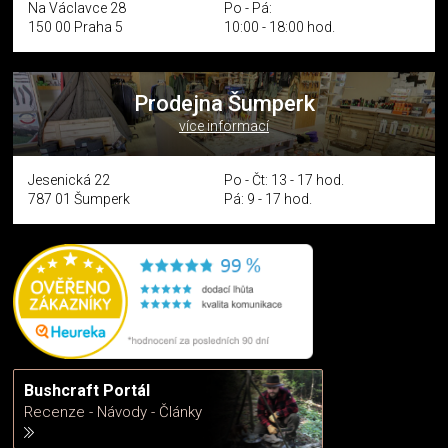
Na Václavce 28
Po - Pá:
150 00 Praha 5
10:00 - 18:00 hod.
Prodejna Šumperk
více informací
Jesenická 22
Po - Čt: 13 - 17 hod.
787 01 Šumperk
Pá: 9 - 17 hod.
Bushcraft Portál
Recenze - Návody - Články