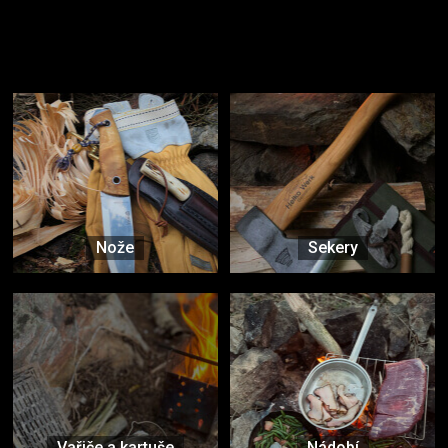
Užijte si to v přírodě
Vybavení, na které spoléháte nejčastěji
Nože
Sekery
Vařiče a kartuše
Nádobí