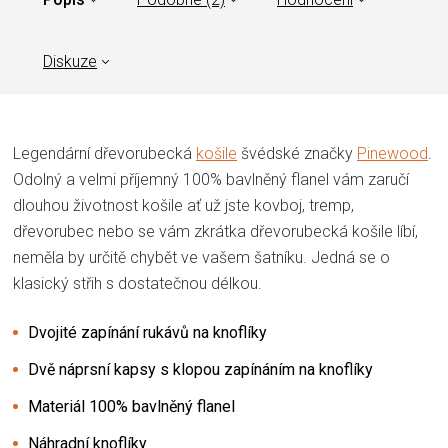
Diskuze
Legendární dřevorubecká
košile
švédské značky
Pinewood
.
Odolný a velmi příjemný 100% bavlněný flanel vám zaručí
dlouhou životnost košile ať už jste kovboj, tremp,
dřevorubec nebo se vám zkrátka dřevorubecká košile líbí,
neměla by určitě chybět ve vašem šatníku. Jedná se o
klasický střih s dostatečnou délkou.
Dvojité zapínání rukávů na knoflíky
Dvě náprsní kapsy s klopou zapínáním na knoflíky
Materiál 100% bavlněný flanel
Náhradní knoflíky