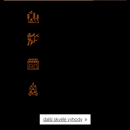
Rádi předáváme zkušenosti
Poradíme vám s výběrem
Zboží sami testujeme
U nás nekoupíte „zajíce v pytli“
2 kamenné prodejny
Navštivte nás v Praze a
Šumperku
Vlastní značka JuBö
Poctivá ruční výroba v ČR
další skvělé výhody