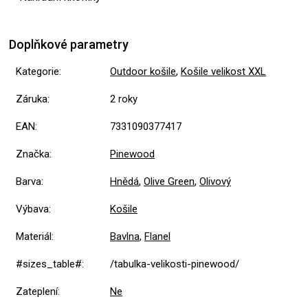
Doplňkové parametry
Kategorie
:
Outdoor košile
,
Košile velikost XXL
Záruka
:
2 roky
EAN
:
7331090377417
Značka
:
Pinewood
Barva
:
Hnědá
,
Olive Green
,
Olivový
Výbava
:
Košile
Materiál
:
Bavlna
,
Flanel
#sizes_table#
:
/tabulka-velikosti-pinewood/
Zateplení
:
Ne