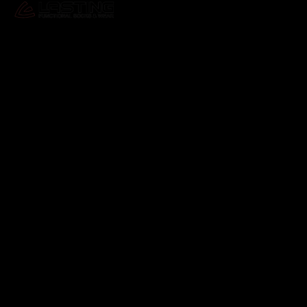
Odebírat newsletter
Vložte svůj e-mail a my vám budeme zasílat informace o
nových produktech na našem e-shopu.
E-mail
Vložením e-mailu souhlasíte s
podmínkami ochrany
osobních údajů
Přihlásit se