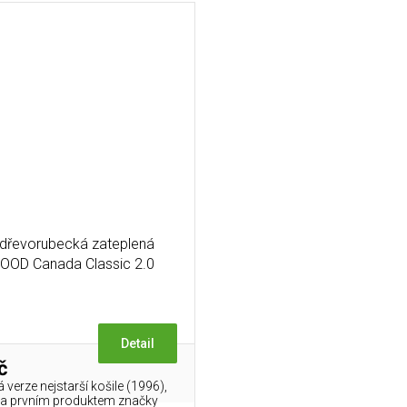
 dřevorubecká zateplená
OD Canada Classic 2.0
lová - ČERVENÁ / ČERNÁ
Detail
č
verze nejstarší košile (1996),
yla prvním produktem značky