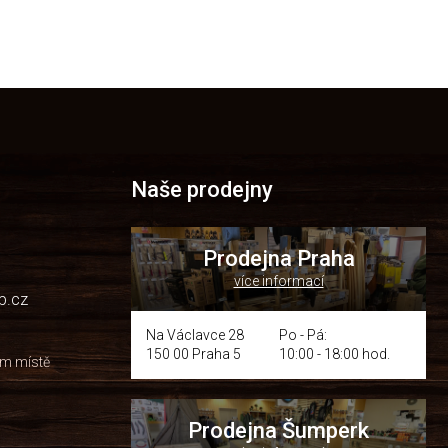
Naše prodejny
Prodejna Praha
více informací
p.cz
Na Václavce 28
Po - Pá:
150 00 Praha 5
10:00 - 18:00 hod.
om místě
Prodejna Šumperk