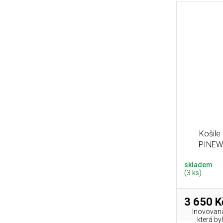
Košile
PINEWO
Flane
skladem
(3 ks)
3 650 K
Inovovaná 
která b