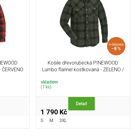
1 950 Kč
–8 %
INEWOOD
Košile dřevorubecká PINEWOOD
 - ČERVENO
Lumbo flannel kostkovaná - ZELENO /
ČERNÁ
skladem
(1 ks)
Detail
1 790 Kč
S
M
3XL