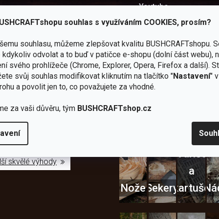
Youtube
Užitečné recenze a návod
USHCRAFTshopu souhlas s využíváním COOKIES, prosím?
ašemu souhlasu, můžeme zlepšovat kvalitu BUSHCRAFTshopu.
S
kdykoliv odvolat a to buď v patičce e-shopu (dolní část webu), 
ní svého prohlížeče (Chrome, Explorer, Opera, Firefox a další). S
ete svůj souhlas modifikovat kliknutím na tlačítko "
Nastavení
" 
Zboží
2
Vlastní
i
Užijte si to v 
rohu a povolit jen to, co považujete za vhodné.
sami
kamenné
značka
dáváme
testujeme
prodejny
JuBö
Vybavení, na které spoléhát
šenosti
me za vaši důvěru, tým
BUSHCRAFTshop.cz
U nás
Navštivte
Poctivá
adíme
nekoupíte
nás v
ruční
 s
„zajíce v
Praze a
výroba
ěrem
avení
Souh
pytli“
Šumperku
v ČR
Vařiče
lší skvělé výhody
a
Nože
Sekery
kartuše
Ná