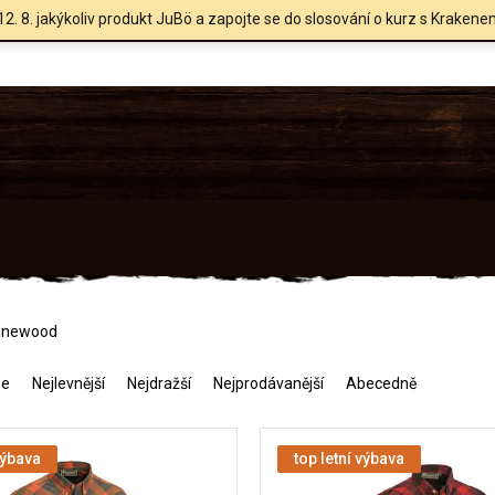
12. 8. jakýkoliv produkt JuBö a zapojte se do slosování o kurz s Krakene
Pinewood
me
Nejlevnější
Nejdražší
Nejprodávanější
Abecedně
výbava
top letní výbava