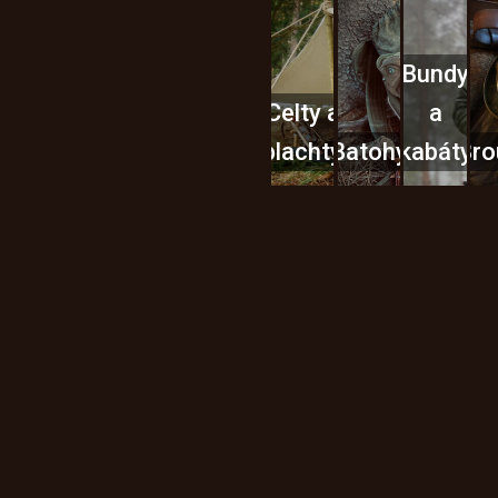
Bundy
Celty a
a
plachty
Batohy
kabáty
Bro
Instagram
h produktech na našem e-
údajů