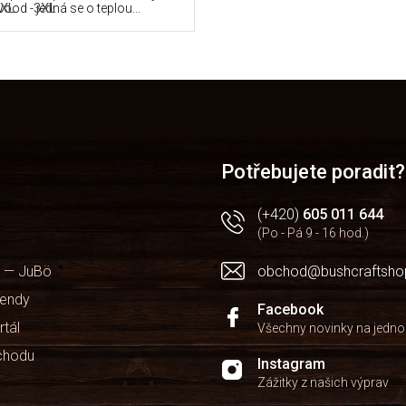
XL
3XL
ood - jedná se o teplou...
O
v
l
á
d
a
Potřebujete poradit?
c
í
(+420)
605 011 644
p
(Po - Pá 9 - 16 hod.)
r
v
 — JuBö
obchod@bushcraftsho
k
y
kendy
v
Facebook
ý
rtál
Všechny novinky na jedn
p
chodu
i
Instagram
s
Zážitky z našich výprav
u