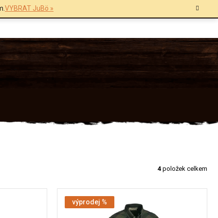
m.
VYBRAT JuBö »
4
položek celkem
výprodej %