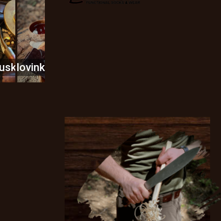
usky
Novinky