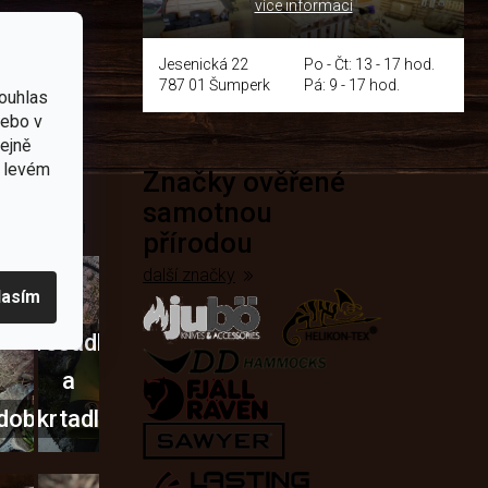
více informací
y
Jesenická 22
Po - Čt: 13 - 17 hod.
787 01 Šumperk
Pá: 9 - 17 hod.
ouhlas
nebo v
tejně
v levém
Značky ověřené
přírodě
samotnou
e nejčastěji
přírodou
další značky
lasím
Křesadla
a
dobí
škrtadla