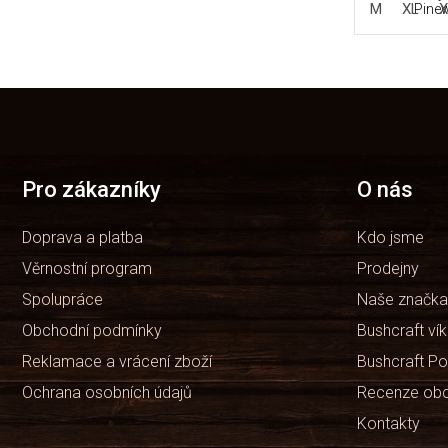
M
XL
X
Pinew
Z
á
p
a
t
Pro zákazníky
O nás
í
Doprava a platba
Kdo jsme
Věrnostní program
Prodejny
Spolupráce
Naše značka
Obchodní podmínky
Bushcraft ví
Reklamace a vrácení zboží
Bushcraft Po
Ochrana osobních údajů
Recenze ob
Kontakty