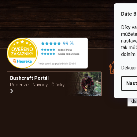
Dáte B
Díky v
můžete 
nastave
tak můž
Rád
dolním 
pře
zku
Děkuje
Por
vám
Bushcraft Portál
výb
Nast
Recenze - Návody - Články
da