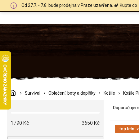
Přejít
Od 27.7. - 7.8. bude prodejna v Praze uzavřena. 🏕️ Kupte do 
na
obsah
Domů
Survival
Oblečení, boty a doplňky
Košile
Košile 
Ř
P
a
Doporučuje
o
z
s
e
V
t
1790
Kč
3650
Kč
n
ý
top letní 
r
í
p
a