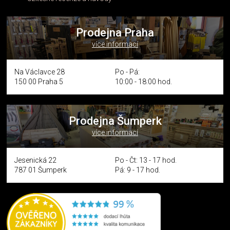
Prodejna Praha
více informací
Na Václavce 28
Po - Pá:
150 00 Praha 5
10:00 - 18:00 hod.
Prodejna Šumperk
více informací
Jesenická 22
Po - Čt: 13 - 17 hod.
787 01 Šumperk
Pá: 9 - 17 hod.