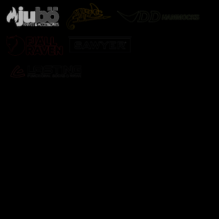
Odebírat newsletter
Vložte svůj e-mail a my vám budeme zasílat informace o
nových produktech na našem e-shopu.
E-mail
Vložením e-mailu souhlasíte s
podmínkami ochrany