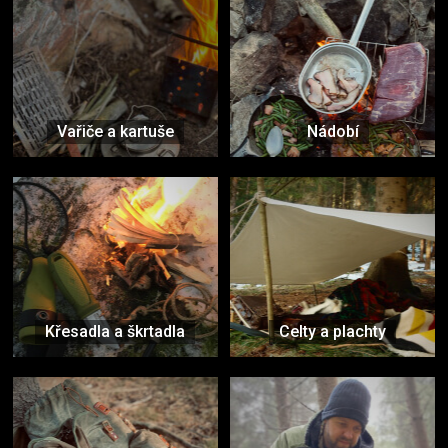
Vařiče a kartuše
Nádobí
Křesadla a škrtadla
Celty a plachty