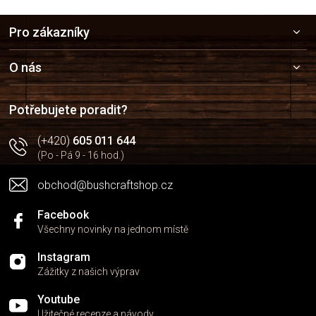
Z
Pro zákazníky
á
p
a
O nás
t
í
Potřebujete poradit?
(+420)
605 011 644
(Po - Pá 9 - 16 hod.)
obchod@bushcraftshop.cz
Facebook
Všechny novinky na jednom místě
Instagram
Zážitky z našich výprav
Youtube
Užitečné recenze a návody