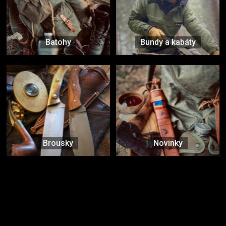
Batohy
Bundy a kabáty
Brousky
Novinky
Značky ověřené samotnou přírodou
další značky