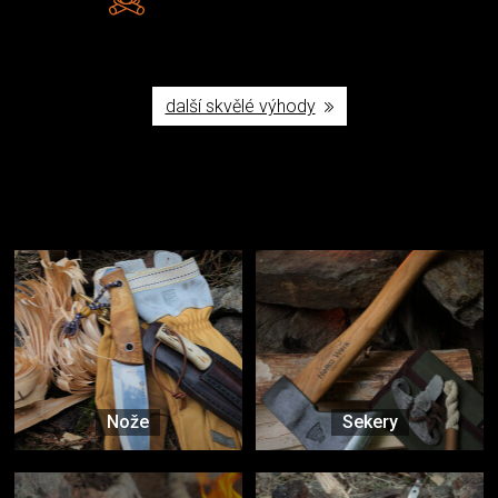
Poctivá ruční výroba v ČR
další skvělé výhody
Užijte si to v přírodě
Vybavení, na které spoléháte nejčastěji
Nože
Sekery