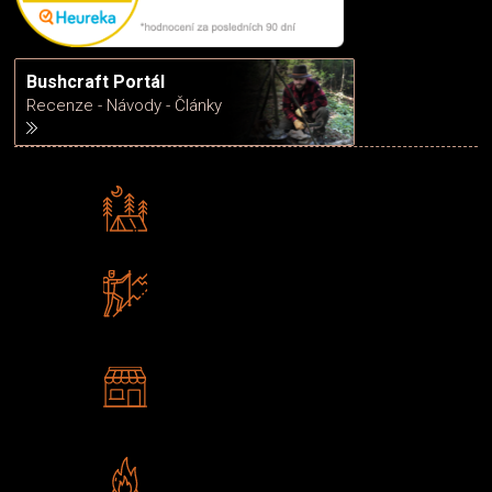
Bushcraft Portál
Recenze - Návody - Články
Rádi předáváme zkušenosti
Poradíme vám s výběrem
Zboží sami testujeme
U nás nekoupíte „zajíce v pytli“
2 kamenné prodejny
Navštivte nás v Praze a
Šumperku
Vlastní značka JuBö