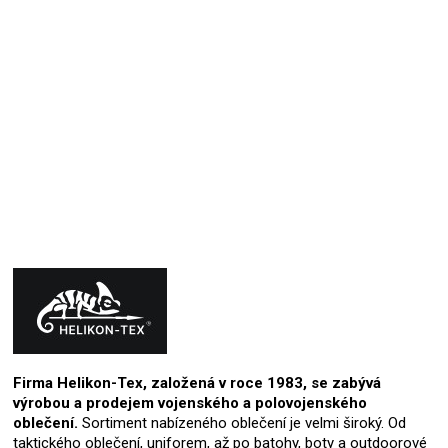
Trošku neodpovídá velikost , jinak naprostá
spokojenost , kvalitní materiál , spousta vymožeností ,
kombinace košile a bundy v jednom
30.10.2024
Hodnocení produktu je 5 z 5 hvězdiček.
Firma Helikon-Tex, založená v roce 1983, se zabývá
výrobou a prodejem vojenského a polovojenského
oblečení.
Sortiment nabízeného oblečení je velmi široký. Od
taktického oblečení, uniforem, až po batohy, boty a outdoorové