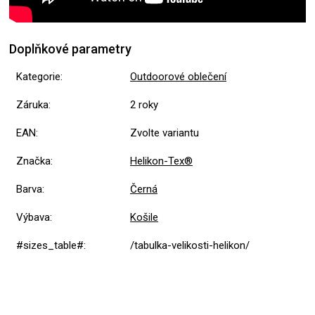
Doplňkové parametry
Kategorie
:
Outdoorové oblečení
Záruka
:
2 roky
EAN
:
Zvolte variantu
Značka
:
Helikon-Tex®
Barva
:
Černá
Výbava
:
Košile
#sizes_table#
:
/tabulka-velikosti-helikon/
5,0