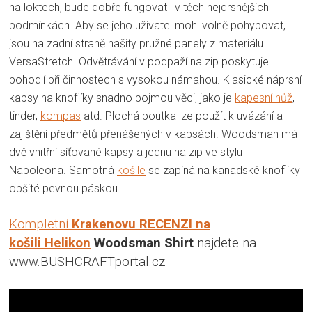
na loktech, bude dobře fungovat i v těch nejdrsnějších
podmínkách.
Aby se jeho uživatel mohl volně pohybovat,
jsou na zadní straně našity pružné panely z materiálu
VersaStretch.
Odvětrávání v podpaží na zip poskytuje
pohodlí při činnostech s vysokou námahou.
Klasické náprsní
kapsy na knoflíky snadno pojmou věci, jako je
kapesní nůž
,
tinder,
kompas
atd. Plochá poutka lze použít k uvázání a
zajištění předmětů přenášených v kapsách.
Woodsman má
dvě vnitřní síťované kapsy a jednu na zip ve stylu
Napoleona.
Samotná
košile
se zapíná na kanadské knoflíky
obšité pevnou páskou.
Kompletní
Krakenovu RECENZI na
košili
Helikon
Woodsman Shirt
najdete na
www.BUSHCRAFTportal.cz