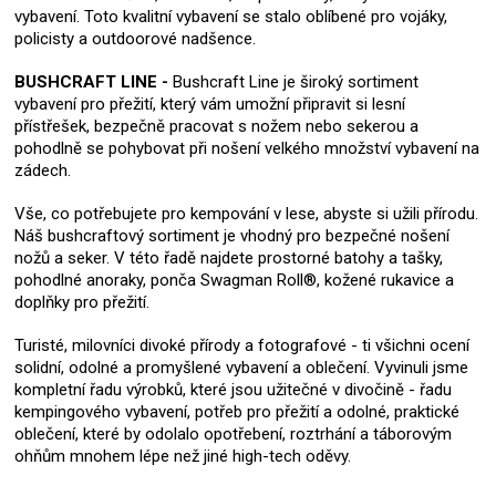
vybavení. Toto kvalitní vybavení se stalo oblíbené pro vojáky,
policisty a outdoorové nadšence.
BUSHCRAFT LINE -
Bushcraft Line je široký sortiment
vybavení pro přežití, který vám umožní připravit si lesní
přístřešek, bezpečně pracovat s nožem nebo sekerou a
pohodlně se pohybovat při nošení velkého množství vybavení na
zádech.
Vše, co potřebujete pro kempování v lese, abyste si užili přírodu.
Náš bushcraftový sortiment je vhodný pro bezpečné nošení
nožů a seker. V této řadě najdete prostorné batohy a tašky,
pohodlné anoraky, ponča Swagman Roll®, kožené rukavice a
doplňky pro přežití.
Turisté, milovníci divoké přírody a fotografové - ti všichni ocení
solidní, odolné a promyšlené vybavení a oblečení. Vyvinuli jsme
kompletní řadu výrobků, které jsou užitečné v divočině - řadu
kempingového vybavení, potřeb pro přežití a odolné, praktické
oblečení, které by odolalo opotřebení, roztrhání a táborovým
ohňům mnohem lépe než jiné high-tech oděvy.