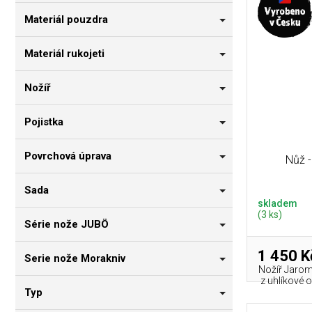
Materiál pouzdra
Materiál rukojeti
Nožíř
Pojistka
Povrchová úprava
Nůž -
Sada
skladem
(3 ks)
Série nože JUBÖ
1 450 K
Serie nože Morakniv
Nožíř Jaromí
z uhlíkové o
Typ