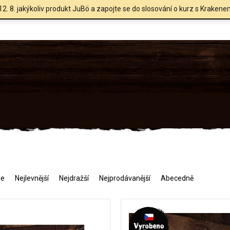
12. 8. jakýkoliv produkt JuBö a zapojte se do slosování o kurz s Krakene
me
Nejlevnější
Nejdražší
Nejprodávanější
Abecedně