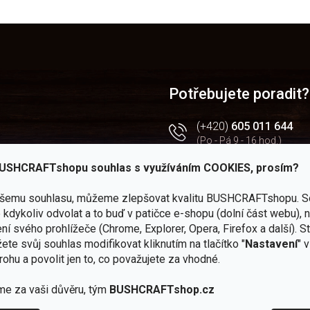
O
v
l
á
d
a
Potřebujete poradit?
c
í
(+420)
605 011 644
p
(Po - Pá 9 - 16 hod.)
r
v
USHCRAFTshopu souhlas s využíváním COOKIES, prosím?
 — JuBö
obchod@bushcraftsho
k
y
kendy
v
ašemu souhlasu, můžeme zlepšovat kvalitu BUSHCRAFTshopu.
S
Facebook
ý
rtál
kdykoliv odvolat a to buď v patičce e-shopu (dolní část webu), 
Všechny novinky na jedn
p
ní svého prohlížeče (Chrome, Explorer, Opera, Firefox a další). S
chodu
i
Instagram
ete svůj souhlas modifikovat kliknutím na tlačítko "
Nastavení
" 
s
Zážitky z našich výprav
rohu a povolit jen to, co považujete za vhodné.
u
Youtube
me za vaši důvěru, tým
BUSHCRAFTshop.cz
Užitečné recenze a návod