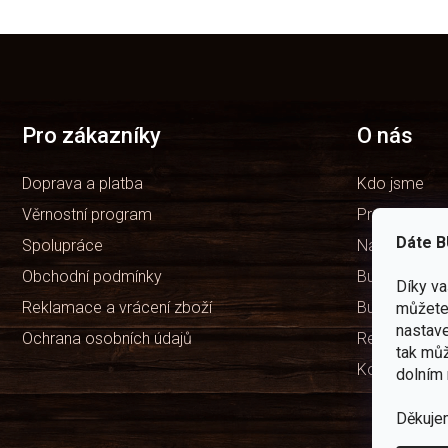
Z
á
p
a
t
Pro zákazníky
O nás
í
Doprava a platba
Kdo jsme
Věrnostní program
Prodejny
Dáte B
Spolupráce
Naše značka
Obchodní podmínky
Bushcraft ví
Díky v
Reklamace a vrácení zboží
Bushcraft Po
můžete 
nastave
Ochrana osobních údajů
Recenze ob
tak můž
Kontakty
dolním 
Děkuje