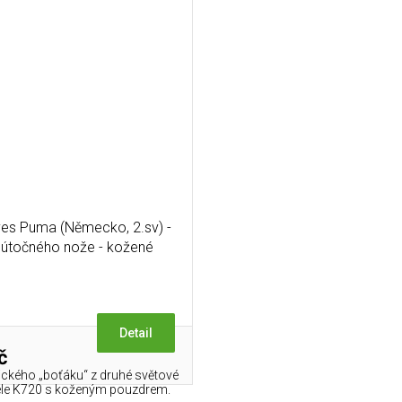
es Puma (Německo, 2.sv) -
a útočného nože - kožené
pouzdro
Detail
č
ického „boťáku“ z druhé světové
ele K720 s koženým pouzdrem.