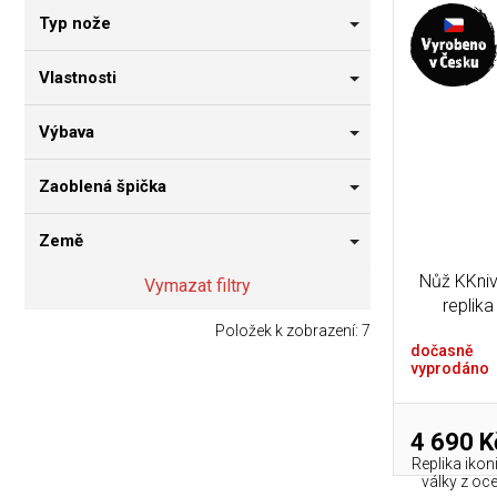
Typ nože
Vlastnosti
Výbava
Zaoblená špička
Země
Nůž KKniv
Vymazat filtry
replik
Položek k zobrazení:
7
dočasně
vyprodáno
4 690 K
Replika ikon
války z oc