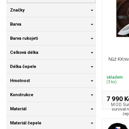
p
i
n
r
s
n
Značky
o
p
í
d
r
p
Barva
u
o
a
k
d
n
Barva rukojeti
t
u
e
ů
k
l
Celková délka
t
Nůž KKniv
ů
Délka čepele
skladem
Hmotnost
(3 ks)
Konstrukce
7 990 K
M.O.D. Sur
Materiál
survival 
čep
Materiál čepele