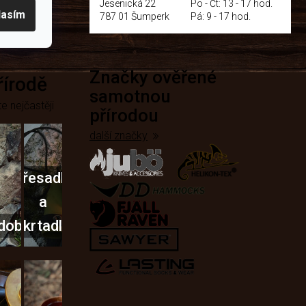
Jesenická 22
Po - Čt: 13 - 17 hod.
lasím
787 01 Šumperk
Pá: 9 - 17 hod.
Značky ověřené
přírodě
samotnou
e nejčastěji
přírodou
další značky
Křesadla
a
dobí
škrtadla