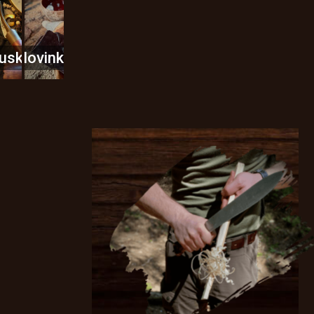
usky
Novinky