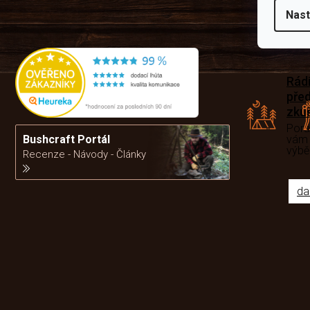
Nast
Rád
pře
zku
Por
vám
Bushcraft Portál
výb
Recenze - Návody - Články
da