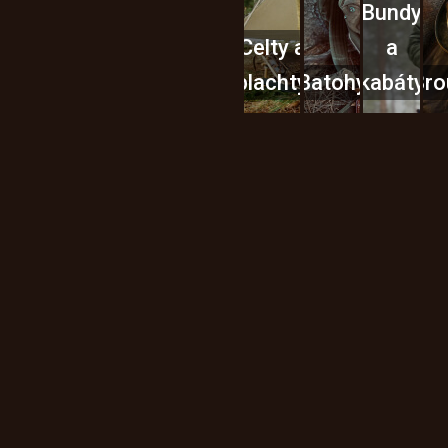
Bundy
Celty a
a
plachty
Batohy
kabáty
Bro
Instagram
h produktech na našem e-
údajů