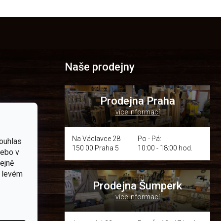
Naše prodejny
Prodejna Praha
více informací
p.cz
Na Václavce 28
Po - Pá:
ouhlas
150 00 Praha 5
10:00 - 18:00 hod.
nebo v
om místě
tejně
v levém
Prodejna Šumperk
více informací
y