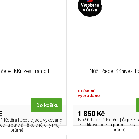
 čepel KKnives Tramp I
Nůž - čepel KKnives Tr
dočasně
vyprodáno
Do košíku
1 850 Kč
č
Nožíř Jaromír Kotěra | Čepele 
r Kotěra | Čepele jsou vykované
z uhlíkové oceli a parciálně kal
celi a parciálně kalené, díry mají
průměr...
průměr...