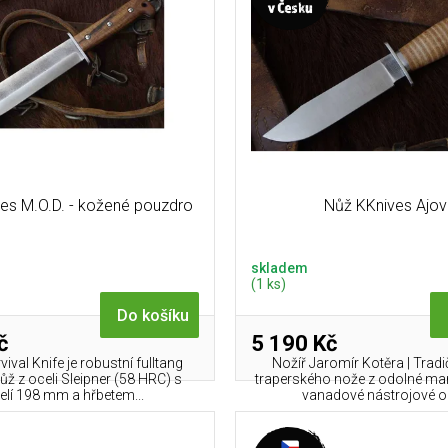
es M.O.D. - kožené pouzdro
Nůž KKnives Ajo
skladem
(1 ks)
Do košíku
č
5 190 Kč
vival Knife je robustní fulltang
Nožíř Jaromír Kotěra | Tradi
nůž z oceli Sleipner (58 HRC) s
traperského nože z odolné m
elí 198 mm a hřbetem...
vanadové nástrojové oce