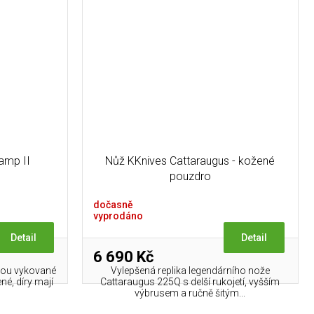
amp II
Nůž KKnives Cattaraugus - kožené
pouzdro
dočasně
vyprodáno
Detail
Detail
6 690 Kč
jsou vykované
Vylepšená replika legendárního nože
ené, díry mají
Cattaraugus 225Q s delší rukojetí, vyšším
výbrusem a ručně šitým...