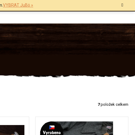
m.
VYBRAT JuBö »
7
položek celkem