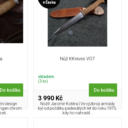
va
Nůž KKnives VO7
skladem
(3 ks)
Do košíku
Do košíku
3 990 Kč
ční design
Nožíř Jaromír Kotěra | Ve výzbroji armády
angan chrom
byl od počátku padesátých let do roku 1975,
li...
kdy ho nahradil...