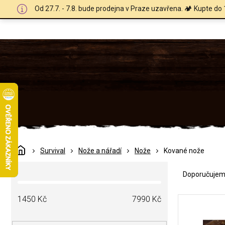
Přejít
Od 27.7. - 7.8. bude prodejna v Praze uzavřena. 🏕️ Kupte do 
na
obsah
Domů
Survival
Nože a nářadí
Nože
Kované nože
Ř
P
a
Doporučuje
o
z
s
e
V
t
1450
Kč
7990
Kč
n
ý
r
í
p
a