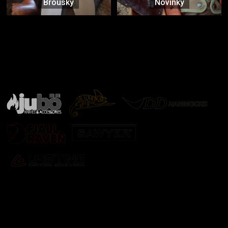
Brousky
Novinky
Značky ověřené samotnou přírodou
další značky
Odebírat newsletter