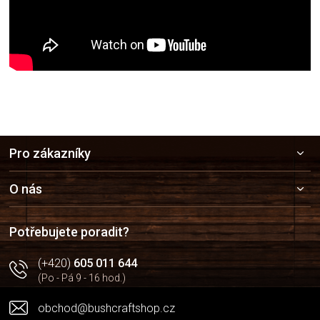
Z
Pro zákazníky
á
p
a
O nás
t
í
Potřebujete poradit?
(+420)
605 011 644
(Po - Pá 9 - 16 hod.)
obchod@bushcraftshop.cz