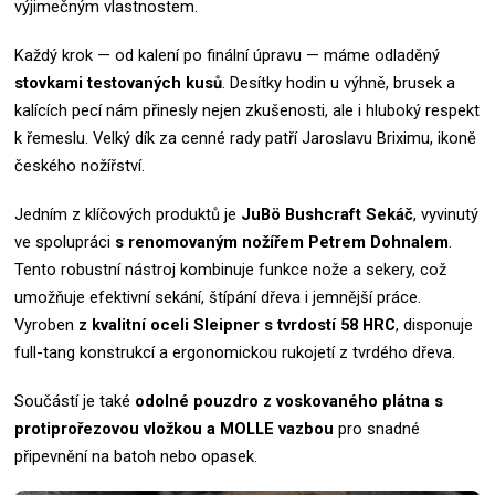
výjimečným vlastnostem.
Každý krok — od kalení po finální úpravu — máme odladěný
stovkami testovaných kusů
. Desítky hodin u výhně, brusek a
kalících pecí nám přinesly nejen zkušenosti, ale i hluboký respekt
k řemeslu.
Velký dík za cenné rady patří Jaroslavu Briximu, ikoně
českého nožířství.
Jedním z klíčových produktů je
JuBö Bushcraft Sekáč
, vyvinutý
ve spolupráci
s renomovaným nožířem Petrem Dohnalem
.
Tento robustní nástroj kombinuje funkce nože a sekery, což
umožňuje efektivní sekání, štípání dřeva i jemnější práce.
Vyroben
z kvalitní oceli Sleipner s tvrdostí 58 HRC
, disponuje
full-tang konstrukcí a ergonomickou rukojetí z tvrdého dřeva.
Součástí je také
odolné pouzdro z voskovaného plátna s
protiprořezovou vložkou a MOLLE vazbou
pro snadné
připevnění na batoh nebo opasek.