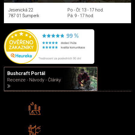
Jesenická 22
Po - Čt: 13 - 17 hod.
787 01 Šumperk
Pá: 9 - 17 hod.
Bushcraft Portál
Recenze - Návody - Články
Rádi předáváme zkušenosti
Poradíme vám s výběrem
Zboží sami testujeme