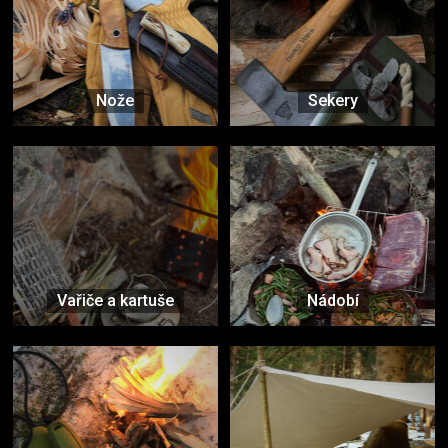
Nože
Sekery
Vařiče a kartuše
Nádobí