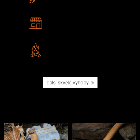
U nás nekoupíte „zajíce v pytli“
2 kamenné prodejny
Navštivte nás v Praze a
Šumperku
Vlastní značka JuBö
Poctivá ruční výroba v ČR
další skvělé výhody
Užijte si to v přírodě
Vybavení, na které spoléháte nejčastěji