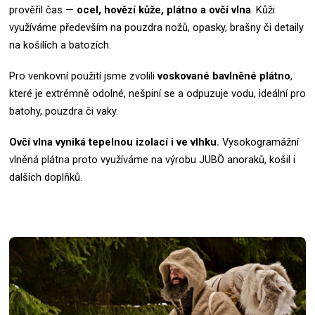
prověřil čas —
ocel, hovězí kůže, plátno a ovčí vlna
. Kůži
využíváme především na pouzdra nožů, opasky, brašny či detaily
na košilích a batozích.
Pro venkovní použití jsme zvolili
voskované bavlněné plátno
,
které je extrémně odolné, nešpiní se a odpuzuje vodu, ideální pro
batohy, pouzdra či vaky.
Ovčí vlna vyniká tepelnou izolací i ve vlhku.
Vysokogramážní
vlněná plátna proto využíváme na výrobu JUBÖ anoraků, košil i
dalších doplňků.