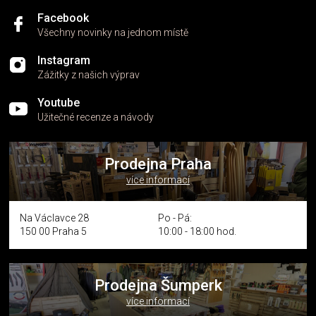
Facebook
Všechny novinky na jednom místě
Instagram
Zážitky z našich výprav
Youtube
Užitečné recenze a návody
Prodejna Praha
více informací
Na Václavce 28
Po - Pá:
150 00 Praha 5
10:00 - 18:00 hod.
Prodejna Šumperk
více informací