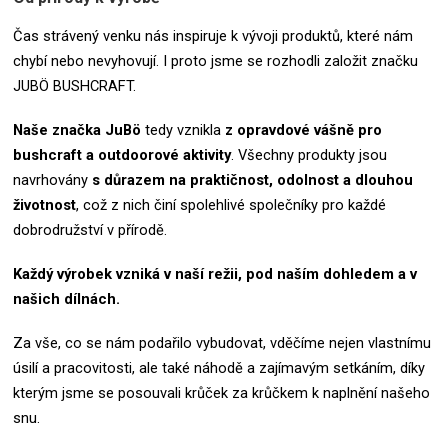
Čas strávený venku nás inspiruje k vývoji produktů, které nám
chybí nebo nevyhovují. I proto jsme se rozhodli založit značku
JUBÖ BUSHCRAFT.
Naše značka
JuBö
tedy vznikla
z opravdové vášně pro
bushcraft a outdoorové aktivity
.
Všechny produkty jsou
navrhovány
s důrazem na praktičnost, odolnost a dlouhou
životnost
, což z nich činí spolehlivé společníky pro každé
dobrodružství v přírodě.
Každý výrobek vzniká v naší režii, pod naším dohledem a v
našich dílnách.
Za vše, co se nám podařilo vybudovat, vděčíme nejen vlastnímu
úsilí a pracovitosti, ale také náhodě a zajímavým setkáním, díky
kterým jsme se posouvali krůček za krůčkem k naplnění našeho
snu.