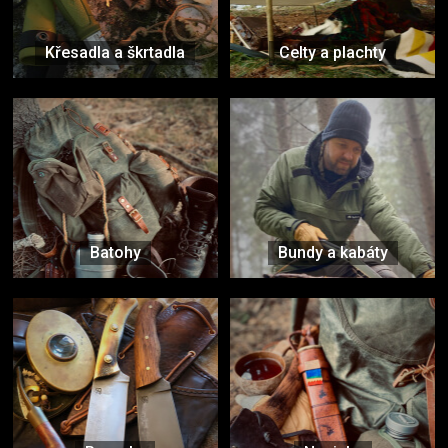
Křesadla a škrtadla
Celty a plachty
Batohy
Bundy a kabáty