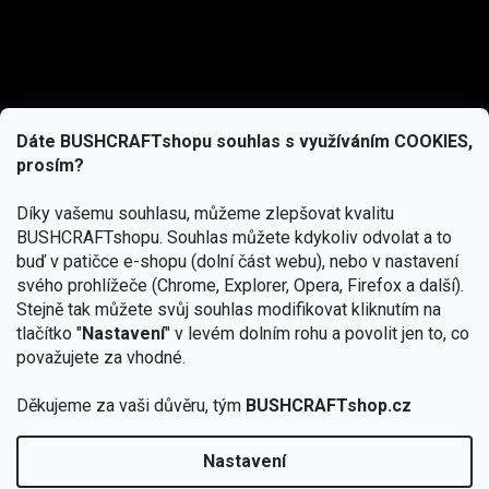
Dáte BUSHCRAFTshopu souhlas s využíváním COOKIES,
prosím?
Díky vašemu souhlasu, můžeme zlepšovat kvalitu
BUSHCRAFTshopu.
Souhlas můžete kdykoliv odvolat a to
buď v patičce e-shopu (dolní část webu), nebo v nastavení
svého prohlížeče (Chrome, Explorer, Opera, Firefox a další).
Stejně tak můžete svůj souhlas modifikovat kliknutím na
tlačítko "
Nastavení
" v levém dolním rohu a povolit jen to, co
Přihlásit se
považujete za vhodné.
Vložením e-mailu souhlasíte s
podmínkami ochrany osobních údajů
Děkujeme za vaši důvěru, tým
BUSHCRAFTshop.cz
Nastavení
Od 27.7. - 7.8. bude prodejna v Praze uzavřena.
Copyright 2026
BUSHCRAFTshop.cz
. Všechna práva