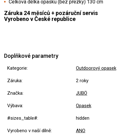
Celková délka opasku (bez přezky) 130 cm
Záruka 24 měsíců + pozáruční servis
Vyrobeno v České republice
Doplňkové parametry
Kategorie
:
Outdoorový opasek
Záruka
:
2 roky
Značka
:
JUBÖ
Výbava
:
Opasek
#sizes_table#
:
hidden
Vyrobeno v naší dílně
:
ANO