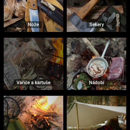
Nože
Sekery
Vařiče a kartuše
Nádobí