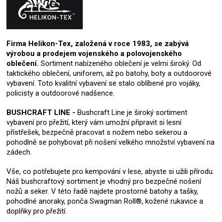
Firma Helikon-Tex, založená v roce 1983, se zabývá
výrobou a prodejem vojenského a polovojenského
oblečení.
Sortiment nabízeného oblečení je velmi široký. Od
taktického oblečení, uniforem, až po batohy, boty a outdoorové
vybavení. Toto kvalitní vybavení se stalo oblíbené pro vojáky,
policisty a outdoorové nadšence.
BUSHCRAFT LINE -
Bushcraft Line je široký sortiment
vybavení pro přežití, který vám umožní připravit si lesní
přístřešek, bezpečně pracovat s nožem nebo sekerou a
pohodlně se pohybovat při nošení velkého množství vybavení na
zádech.
Vše, co potřebujete pro kempování v lese, abyste si užili přírodu.
Náš bushcraftový sortiment je vhodný pro bezpečné nošení
nožů a seker. V této řadě najdete prostorné batohy a tašky,
pohodlné anoraky, ponča Swagman Roll®, kožené rukavice a
doplňky pro přežití.