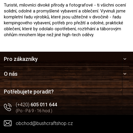
Turisté, milovníci divoké přírody a fotografové - ti všichni ocení
solidní, odolné a promyšlené vybavení a oblečení. Vyvinuli jsme
kompletní řadu výrobků, které jsou užitečné v divočině - řadu
kempingového vybavení, potřeb pro přežití a odolné, praktické
oblečení, které by odolalo opotřebení, roztrhání a táborovým
ohňům mnohem lépe než jiné high-tech oděvy.
Z
Pro zákazníky
á
p
a
O nás
t
í
Potřebujete poradit?
(+420)
605 011 644
(Po - Pá 9 - 16 hod.)
obchod@bushcraftshop.cz