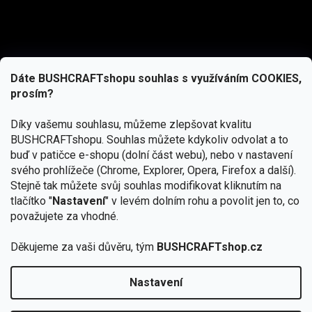
Dáte BUSHCRAFTshopu souhlas s využíváním COOKIES,
prosím?
Díky vašemu souhlasu, můžeme zlepšovat kvalitu
BUSHCRAFTshopu.
Souhlas můžete kdykoliv odvolat a to
buď v patičce e-shopu (dolní část webu), nebo v nastavení
svého prohlížeče (Chrome, Explorer, Opera, Firefox a další).
Stejně tak můžete svůj souhlas modifikovat kliknutím na
tlačítko "
Nastavení
" v levém dolním rohu a povolit jen to, co
Přihlásit se
považujete za vhodné.
Vložením e-mailu souhlasíte s
Děkujeme za vaši důvěru, tým
BUSHCRAFTshop.cz
podmínkami ochrany osobních údajů
Nastavení
Copyright 2026
BUSHCRAFTshop.cz
. Všechna práva
🏕️ Kupte do 12. 8. jakýkoliv produkt JuBö a