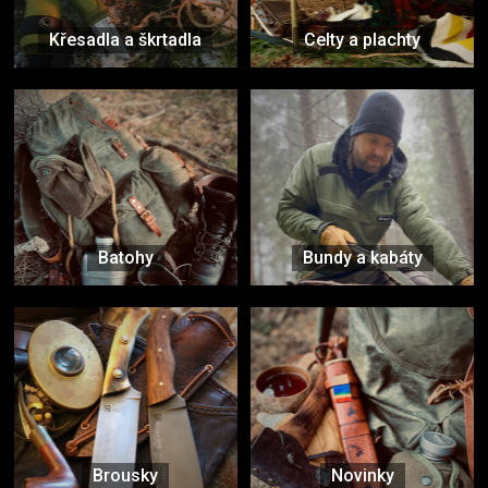
Křesadla a škrtadla
Celty a plachty
Batohy
Bundy a kabáty
Brousky
Novinky