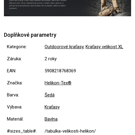
Doplňkové parametry
Kategorie
:
Outdoorové kraťasy
,
Kraťasy velikost XL
Záruka
:
2 roky
EAN
:
5908218768369
Značka
:
Helikon-Tex®
Barva
:
Šedá
Výbava
:
Kraťasy
Materiál
:
Bavlna
#sizes_table#
:
/tabulka-velikosti-helikon/