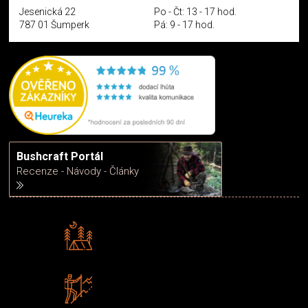
Jesenická 22
Po - Čt: 13 - 17 hod.
787 01 Šumperk
Pá: 9 - 17 hod.
Bushcraft Portál
Recenze - Návody - Články
Rádi předáváme zkušenosti
Poradíme vám s výběrem
Zboží sami testujeme
U nás nekoupíte „zajíce v pytli“