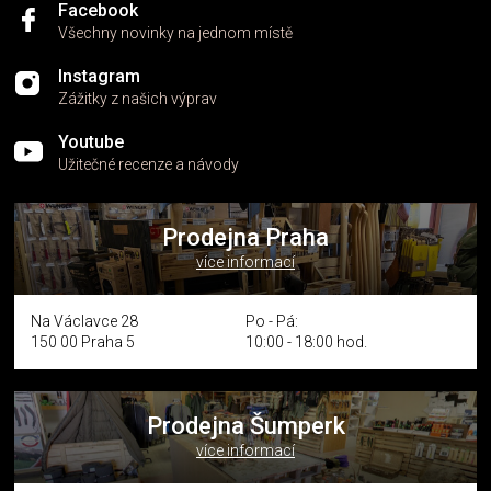
Facebook
Všechny novinky na jednom místě
Instagram
Zážitky z našich výprav
Youtube
Užitečné recenze a návody
Prodejna Praha
více informací
Na Václavce 28
Po - Pá:
150 00 Praha 5
10:00 - 18:00 hod.
Prodejna Šumperk
více informací