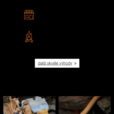
2 kamenné prodejny
Navštivte nás v Praze a
Šumperku
Vlastní značka JuBö
Poctivá ruční výroba v ČR
další skvělé výhody
Užijte si to v přírodě
Vybavení, na které spoléháte nejčastěji