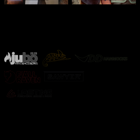
Značky ověřené samotnou přírodou
další značky
Odebírat newsletter