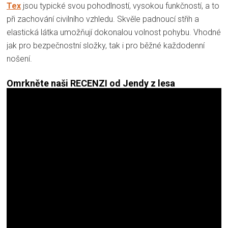
Tex
jsou typické svou pohodlností, vysokou funkčností, a to
při zachování civilního vzhledu. Skvěle padnoucí střih a
elastická látka umožňují dokonalou volnost pohybu. Vhodné
jak pro bezpečnostní složky, tak i pro běžné každodenní
nošení.
Omrkněte naši RECENZI od Jendy z lesa