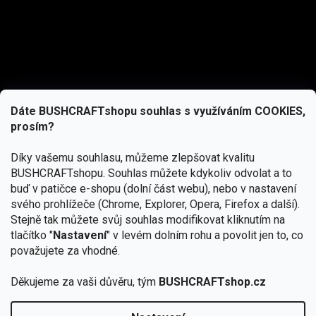
Dáte BUSHCRAFTshopu souhlas s využíváním COOKIES,
prosím?
Díky vašemu souhlasu, můžeme zlepšovat kvalitu
BUSHCRAFTshopu.
Souhlas můžete kdykoliv odvolat a to
buď v patičce e-shopu (dolní část webu), nebo v nastavení
svého prohlížeče (Chrome, Explorer, Opera, Firefox a další).
Stejně tak můžete svůj souhlas modifikovat kliknutím na
tlačítko "
Nastavení
" v levém dolním rohu a povolit jen to, co
Přihlásit se
považujete za vhodné.
Vložením e-mailu souhlasíte s
podmínkami ochrany osobních údajů
Děkujeme za vaši důvěru, tým
BUSHCRAFTshop.cz