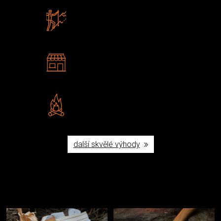
Zboží sami testujeme
U nás nekoupíte „zajíce v pytli“
2 kamenné prodejny
Navštivte nás v Praze a
Šumperku
Vlastní značka JuBö
Poctivá ruční výroba v ČR
další skvělé výhody
Užijte si to v přírodě
Vybavení, na které spoléháte nejčastěji