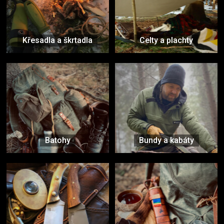
Křesadla a škrtadla
Celty a plachty
Batohy
Bundy a kabáty