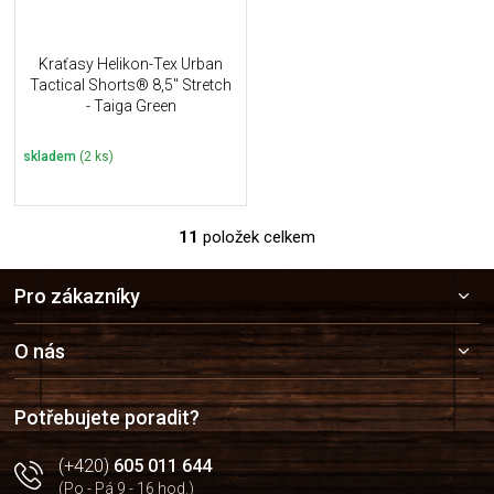
Kraťasy Helikon-Tex Urban
Tactical Shorts® 8,5" Stretch
- Taiga Green
skladem
(2 ks)
11
položek celkem
O
v
Z
l
Pro zákazníky
á
á
p
d
a
a
O nás
c
t
í
í
p
Potřebujete poradit?
r
v
(+420)
605 011 644
k
(Po - Pá 9 - 16 hod.)