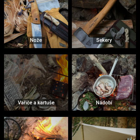
Nože
Sekery
Vařiče a kartuše
Nádobí