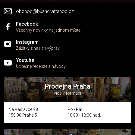
y
v
obchod@bushcraftshop.cz
ý
p
i
Facebook
s
Všechny novinky na jednom místě
u
Instagram
Zážitky z našich výprav
Youtube
Užitečné recenze a návody
Prodejna Praha
více informací
Na Václavce 28
Po - Pá:
150 00 Praha 5
10:00 - 18:00 hod.