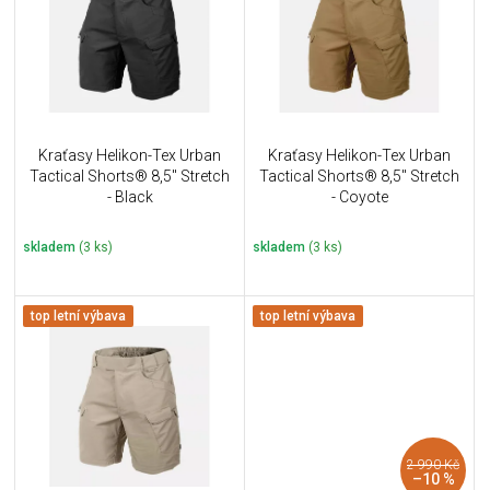
i
k
s
t
p
ů
r
o
d
u
Kraťasy Helikon-Tex Urban
Kraťasy Helikon-Tex Urban
k
Tactical Shorts® 8,5" Stretch
Tactical Shorts® 8,5" Stretch
t
- Black
- Coyote
ů
skladem
(3 ks)
skladem
(3 ks)
top letní výbava
top letní výbava
2 990 Kč
–10 %