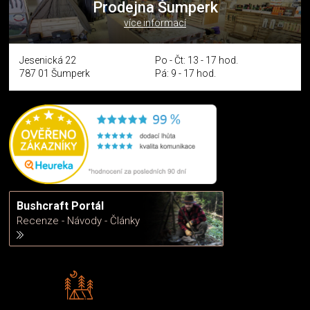
Prodejna Šumperk
více informací
Jesenická 22
Po - Čt: 13 - 17 hod.
787 01 Šumperk
Pá: 9 - 17 hod.
Bushcraft Portál
Recenze - Návody - Články
Rádi předáváme zkušenosti
Poradíme vám s výběrem