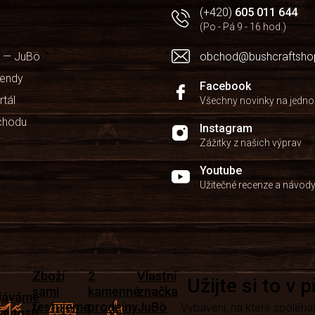
(+420)
605 011 644
(Po - Pá 9 - 16 hod.)
 — JuBö
obchod@bushcraftsho
kendy
Facebook
rtál
Všechny novinky na jedn
chodu
Instagram
Zážitky z našich výprav
Youtube
Užitečné recenze a návod
Zboží
2
Vlastní
i
Užijte si to v 
sami
kamenné
značka
dáváme
testujeme
prodejny
JuBö
Vybavení, na které spoléhát
šenosti