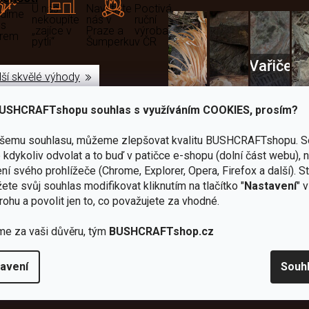
U nás
Navštivte
Poctivá
adíme
nekoupíte
nás v
ruční
 s
„zajíce v
Praze a
výroba
ěrem
pytli“
Šumperku
v ČR
Vařiče
lší skvělé výhody
a
USHCRAFTshopu souhlas s využíváním COOKIES, prosím?
Nože
Sekery
kartuše
Ná
ašemu souhlasu, můžeme zlepšovat kvalitu BUSHCRAFTshopu.
S
kdykoliv odvolat a to buď v patičce e-shopu (dolní část webu), 
ní svého prohlížeče (Chrome, Explorer, Opera, Firefox a další). S
ete svůj souhlas modifikovat kliknutím na tlačítko "
Nastavení
" 
rohu a povolit jen to, co považujete za vhodné.
Bundy
Celty a
a
me za vaši důvěru, tým
BUSHCRAFTshop.cz
plachty
Batohy
kabáty
Bro
avení
Souh