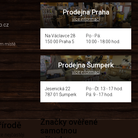
Prodejna Praha
více informací
p.cz
Na Václavce 28
Po - Pá:
150 00 Praha 5
10:00 - 18:00 hod.
om místě
Prodejna Šumperk
více informací
y
Jesenická 22
Po - Čt: 13 - 17 hod.
787 01 Šumperk
Pá: 9 - 17 hod.
Značky ověřené
přírodě
samotnou
e nejčastěji