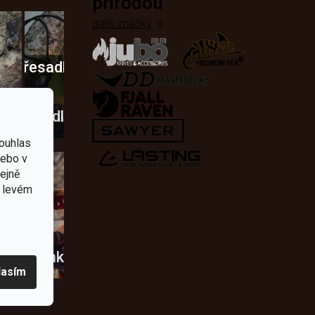
přírodou
další značky
Křesadla
a
dobí
škrtadla
ouhlas
nebo v
tejně
v levém
usky
Novinky
lasím