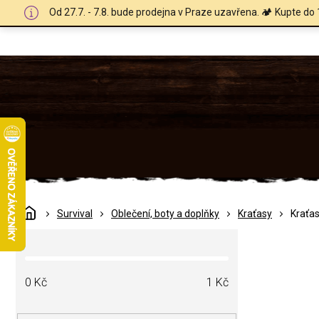
Přejít
Od 27.7. - 7.8. bude prodejna v Praze uzavřena. 🏕️ Kupte do 
na
obsah
Domů
Survival
Oblečení, boty a doplňky
Kraťasy
Kraťas
P
o
s
t
0
Kč
1
Kč
r
a