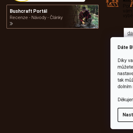
Por
vám
Bushcraft Portál
výb
Recenze - Návody - Články
da
Dáte B
Díky v
můžete 
nastave
tak můž
dolním 
Děkuje
Nast