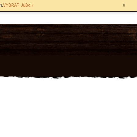
m.
VYBRAT JuBö »