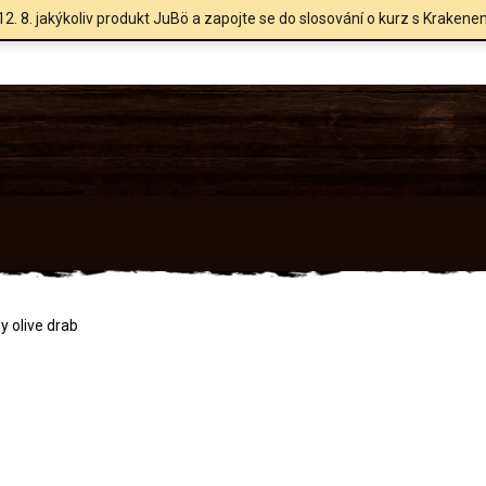
12. 8. jakýkoliv produkt JuBö a zapojte se do slosování o kurz s Krakene
y olive drab