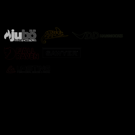
Značky ověřené samotnou přírodou
další značky
Odebírat newsletter
Vložte svůj e-mail a my vám budeme zasílat informace o
nových produktech na našem e-shopu.