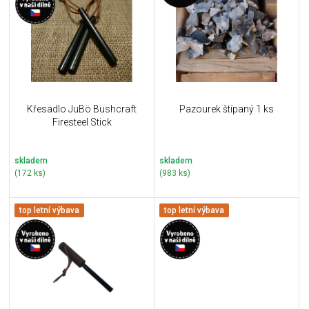
u
i
k
s
t
p
ů
r
o
d
u
Křesadlo JuBö Bushcraft
Pazourek štípaný 1 ks
k
Firesteel Stick
t
ů
skladem
skladem
(172 ks)
(983 ks)
top letní výbava
top letní výbava