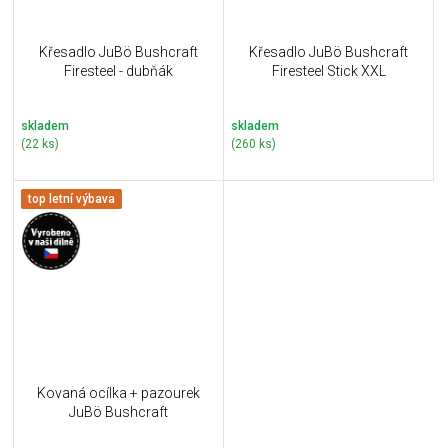
Křesadlo JuBö Bushcraft
Křesadlo JuBö Bushcraft
Firesteel - dubňák
Firesteel Stick XXL
skladem
skladem
(22 ks)
(260 ks)
top letní výbava
Kovaná ocílka + pazourek
JuBö Bushcraft