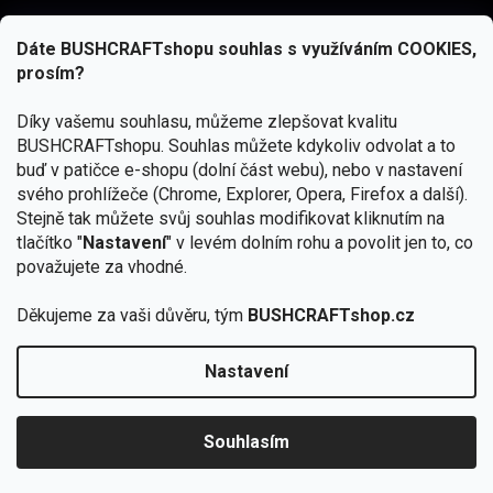
Dáte BUSHCRAFTshopu souhlas s využíváním COOKIES,
prosím?
Díky vašemu souhlasu, můžeme zlepšovat kvalitu
BUSHCRAFTshopu.
Souhlas můžete kdykoliv odvolat a to
buď v patičce e-shopu (dolní část webu), nebo v nastavení
svého prohlížeče (Chrome, Explorer, Opera, Firefox a další).
Stejně tak můžete svůj souhlas modifikovat kliknutím na
tlačítko "
Nastavení
" v levém dolním rohu a povolit jen to, co
Přihlásit se
považujete za vhodné.
Vložením e-mailu souhlasíte s
podmínkami ochrany osobních údajů
Děkujeme za vaši důvěru, tým
BUSHCRAFTshop.cz
Nastavení
Od 27.7. - 7.8. bude prodejna v Praze uzavřena.
Copyright 2026
BUSHCRAFTshop.cz
. Všechna práva
🏕️ Kupte do 12. 8. jakýkoliv produkt JuBö a
vyhrazena.
Upravit nastavení cookies
zapojte se do slosování o kurz s
Souhlasím
Krakenem.
VYBRAT JuBö »
Vytvořil Shoptet