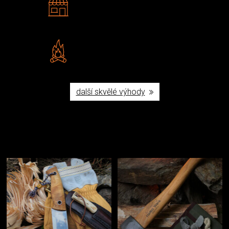
Navštivte nás v Praze a
Šumperku
Vlastní značka JuBö
Poctivá ruční výroba v ČR
další skvělé výhody
Užijte si to v přírodě
Vybavení, na které spoléháte nejčastěji