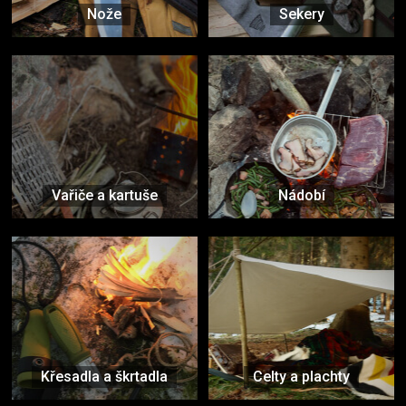
Nože
Sekery
Vařiče a kartuše
Nádobí
Křesadla a škrtadla
Celty a plachty