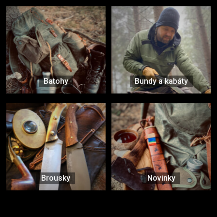
Batohy
Bundy a kabáty
Brousky
Novinky