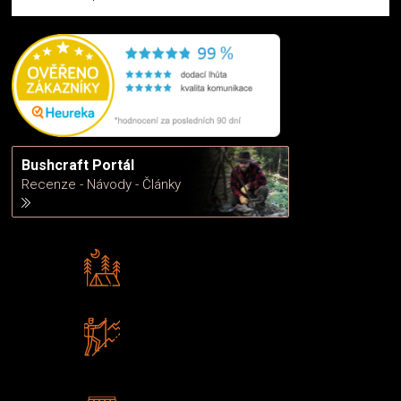
Bushcraft Portál
Recenze - Návody - Články
Rádi předáváme zkušenosti
Poradíme vám s výběrem
Zboží sami testujeme
U nás nekoupíte „zajíce v pytli“
2 kamenné prodejny