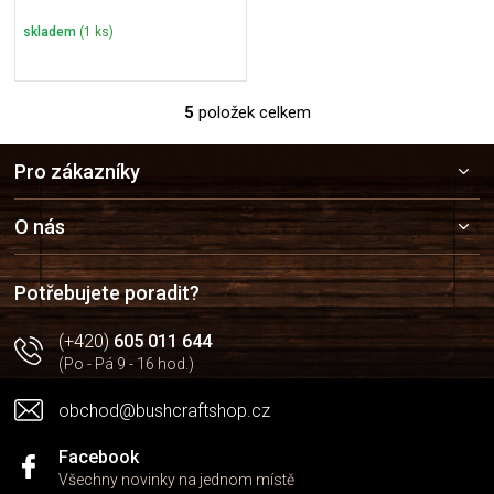
skladem
(1 ks)
5
položek celkem
O
v
Z
l
Pro zákazníky
á
á
p
d
a
a
O nás
c
t
í
í
p
Potřebujete poradit?
r
v
(+420)
605 011 644
k
(Po - Pá 9 - 16 hod.)
y
v
obchod@bushcraftshop.cz
ý
p
i
Facebook
s
Všechny novinky na jednom místě