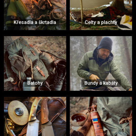
Křesadla a škrtadla
Celty a plachty
Batohy
Bundy a kabáty