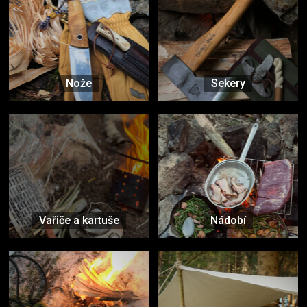
Nože
Sekery
Vařiče a kartuše
Nádobí