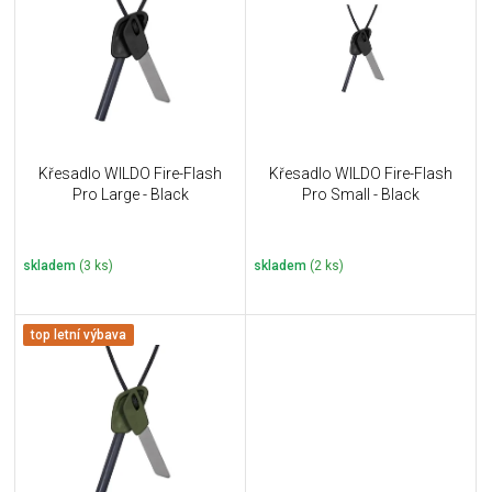
u
i
k
s
t
p
ů
r
o
d
u
Křesadlo WILDO Fire-Flash
Křesadlo WILDO Fire-Flash
k
Pro Large - Black
Pro Small - Black
t
ů
skladem
(3 ks)
skladem
(2 ks)
top letní výbava