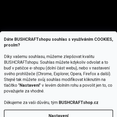
Dáte BUSHCRAFTshopu souhlas s využíváním COOKIES,
prosím?
Díky vašemu souhlasu, můžeme zlepšovat kvalitu
BUSHCRAFTshopu.
Souhlas můžete kdykoliv odvolat a to
buď v patičce e-shopu (dolní část webu), nebo v nastavení
svého prohlížeče (Chrome, Explorer, Opera, Firefox a další).
Stejně tak můžete svůj souhlas modifikovat kliknutím na
tlačítko "
Nastavení
" v levém dolním rohu a povolit jen to, co
Přihlásit se
považujete za vhodné.
Vložením e-mailu souhlasíte s
Děkujeme za vaši důvěru, tým
BUSHCRAFTshop.cz
podmínkami ochrany osobních údajů
Nastavení