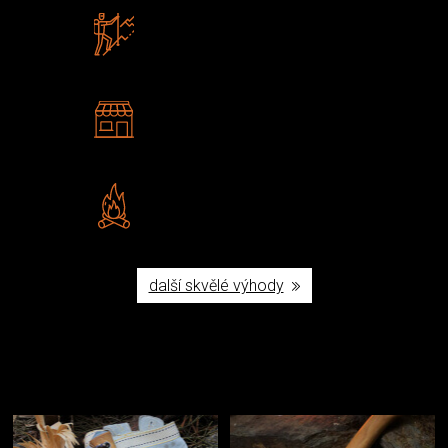
Zboží sami testujeme
U nás nekoupíte „zajíce v pytli“
2 kamenné prodejny
Navštivte nás v Praze a
Šumperku
Vlastní značka JuBö
Poctivá ruční výroba v ČR
další skvělé výhody
Užijte si to v přírodě
Vybavení, na které spoléháte nejčastěji