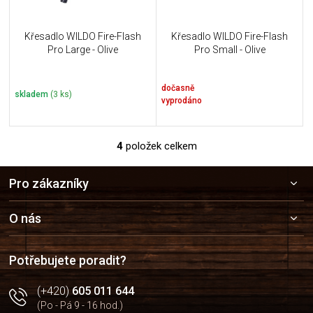
Křesadlo WILDO Fire-Flash
Křesadlo WILDO Fire-Flash
Pro Large - Olive
Pro Small - Olive
dočasně
skladem
(3 ks)
vyprodáno
4
položek celkem
O
v
Z
l
Pro zákazníky
á
á
p
d
a
a
O nás
c
t
í
í
p
Potřebujete poradit?
r
v
(+420)
605 011 644
k
(Po - Pá 9 - 16 hod.)
y