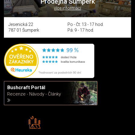
Prodejna Šumperk
více informací
Jesenická 22
Po - Čt: 13 - 17 hod.
787 01 Šumperk
Pá: 9 - 17 hod.
Bushcraft Portál
Recenze - Návody - Články
Rádi předáváme zkušenosti
Poradíme vám s výběrem