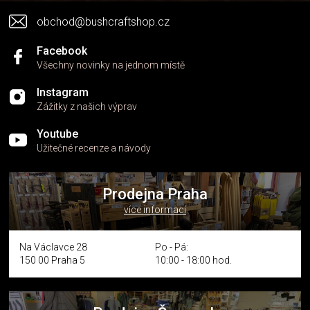
v
obchod@bushcraftshop.cz
ý
p
i
Facebook
s
Všechny novinky na jednom místě
u
Instagram
Zážitky z našich výprav
Youtube
Užitečné recenze a návody
Prodejna Praha
více informací
Na Václavce 28
Po - Pá:
150 00 Praha 5
10:00 - 18:00 hod.