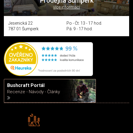
Prodejna Šumperk
více informací
Jesenická 22
Po - Čt: 13 - 17 hod.
787 01 Šumperk
Pá: 9 - 17 hod.
Bushcraft Portál
Recenze - Návody - Články
Rádi předáváme zkušenosti
Poradíme vám s výběrem