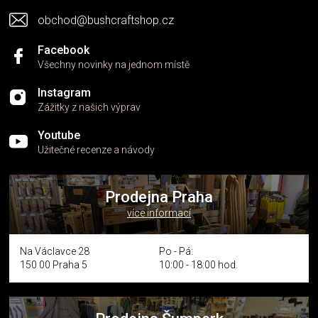
obchod@bushcraftshop.cz
Facebook
Všechny novinky na jednom místě
Instagram
Zážitky z našich výprav
Youtube
Užitečné recenze a návody
Prodejna Praha
více informací
Na Václavce 28
Po - Pá:
150 00 Praha 5
10:00 - 18:00 hod.