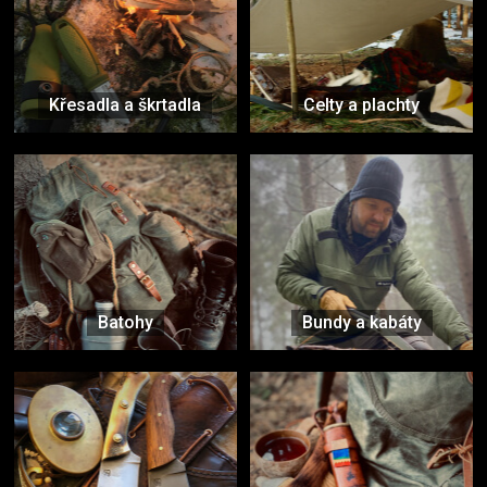
Křesadla a škrtadla
Celty a plachty
Batohy
Bundy a kabáty