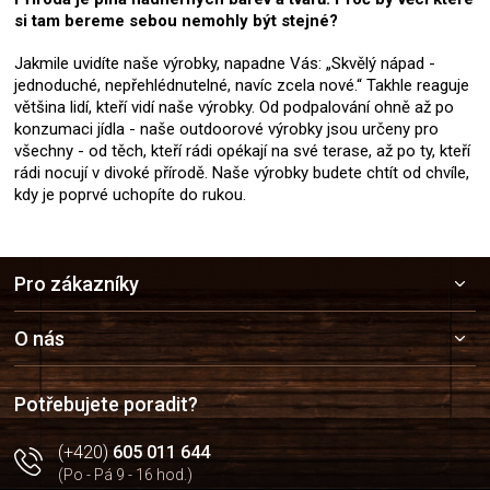
si tam bereme sebou nemohly být stejné?
Jakmile uvidíte naše výrobky, napadne Vás: „Skvělý nápad -
jednoduché, nepřehlédnutelné, navíc zcela nové.“ Takhle reaguje
většina lidí, kteří vidí naše výrobky. Od podpalování ohně až po
konzumaci jídla - naše outdoorové výrobky jsou určeny pro
všechny - od těch, kteří rádi opékají na své terase, až po ty, kteří
rádi nocují v divoké přírodě. Naše výrobky budete chtít od chvíle,
kdy je poprvé uchopíte do rukou.
Z
Pro zákazníky
á
p
a
O nás
t
í
Potřebujete poradit?
(+420)
605 011 644
(Po - Pá 9 - 16 hod.)