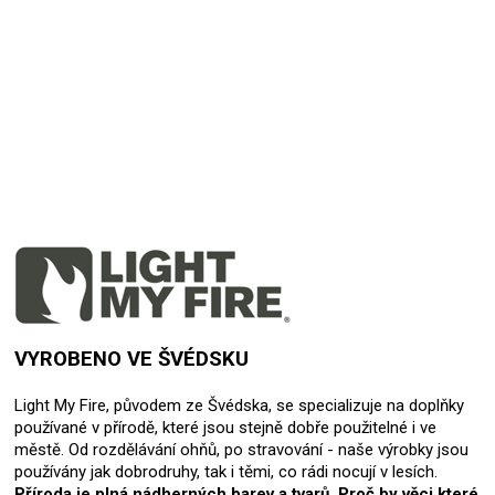
19.10.2024
Hodnocení produktu je 5 z 5 hvězdiček.
VYROBENO VE ŠVÉDSKU
Light My Fire, původem ze Švédska, se specializuje na doplňky
používané v přírodě, které jsou stejně dobře použitelné i ve
městě. Od rozdělávání ohňů, po stravování - naše výrobky jsou
používány jak dobrodruhy, tak i těmi, co rádi nocují v lesích.
Příroda je plná nádherných barev a tvarů. Proč by věci které