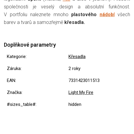
společnosti je veselý design a absolutní funkčnost.
V portfoliu naleznete mnoho
plastového
nádobí
všech
barev a tvarů a samozřejmě
křesadla.
Doplňkové parametry
Kategorie
:
Křesadla
Záruka
:
2 roky
EAN
:
7331423011513
Značka
:
Light My Fire
#sizes_table#
:
hidden