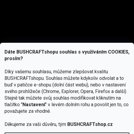
Dáte BUSHCRAFTshopu souhlas s využíváním COOKIES,
prosím?
Díky vašemu souhlasu, můžeme zlepšovat kvalitu
BUSHCRAFTshopu.
Souhlas můžete kdykoliv odvolat a to
buď v patičce e-shopu (dolní část webu), nebo v nastavení
svého prohlížeče (Chrome, Explorer, Opera, Firefox a další).
Stejně tak můžete svůj souhlas modifikovat kliknutím na
tlačítko "
Nastavení
" v levém dolním rohu a povolit jen to, co
Přihlásit se
považujete za vhodné.
Vložením e-mailu souhlasíte s
Děkujeme za vaši důvěru, tým
BUSHCRAFTshop.cz
podmínkami ochrany osobních údajů