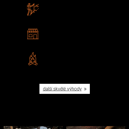
Zboží sami testujeme
U nás nekoupíte „zajíce v pytli“
2 kamenné prodejny
Navštivte nás v Praze a
Šumperku
Vlastní značka JuBö
Poctivá ruční výroba v ČR
další skvělé výhody
Užijte si to v přírodě
Vybavení, na které spoléháte nejčastěji