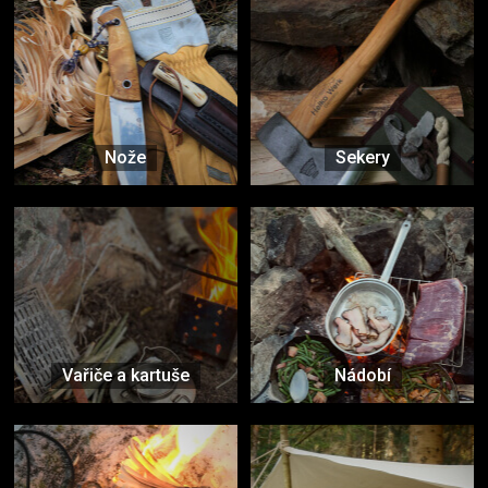
Nože
Sekery
Vařiče a kartuše
Nádobí