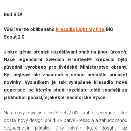
Buď BIO!
Větší verze oblíbeného
křesadla
Light My Fire
BIO
Scout 2.0
Jiskra génia přenáší rozdělávání ohně na jinou úroveň.
Naše legendární Swedish FireSteel® křesadlo bylo
původně vyrobeno pro švédské Ministerstvo obrany.
Být nejlepší ale znamená s sebou neustále přinášet
novinky. Výsledkem je tak vylepšené křesadlo nové
generace, se kterým oheň rozděláte ještě snadněji za
jakéhokoli počasí, v jakékoli nadmořské výšce.
Náš nový Swedish FireSteel 2.0® druhé generace také
dostal nový design, šňůrku v barvě křesadla a zabudovanou
bezpečnostní píšťalku. Díky jiskrám, které dosahují až