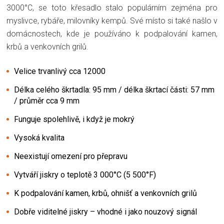
3000°C, se toto křesadlo stalo populárním zejména pro
myslivce, rybáře, milovníky kempů. Své místo si také našlo v
domácnostech, kde je používáno k podpalování kamen,
krbů a venkovních grilů.
Velice trvanlivý cca 12000
Délka celého škrtadla: 95 mm / délka škrtací části: 57 mm
/ průměr cca 9 mm
Funguje spolehlivě, i když je mokrý
Vysoká kvalita
Neexistují omezení pro přepravu
Vytváří jiskry o teplotě 3 000°C (5 500°F)
K podpalování kamen, krbů, ohnišť a venkovních grilů
Dobře viditelné jiskry – vhodné i jako nouzový signál