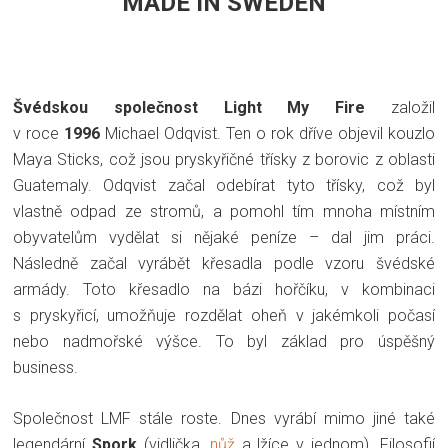
MADE IN SWEDEN
Švédskou společnost Light My Fire
založil
v roce
1996
Michael Odqvist. Ten o rok dříve objevil kouzlo
Maya Sticks, což jsou pryskyřičné třísky z borovic z oblasti
Guatemaly. Odqvist začal odebírat tyto třísky, což byl
vlastně odpad ze stromů, a pomohl tím mnoha místním
obyvatelům vydělat si nějaké peníze – dal jim práci.
Následně začal vyrábět křesadla podle vzoru švédské
armády. Toto křesadlo na bázi hořčíku, v kombinaci
s pryskyřicí, umožňuje rozdělat oheň v jakémkoli počasí
nebo nadmořské výšce. To byl základ pro úspěšný
business.
Společnost LMF stále roste. Dnes vyrábí mimo jiné také
legendární
Spork
(vidlička,
nůž
a lžíce v jednom). Filosofií