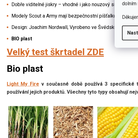
dolním 
Dobře viditelné jiskry – vhodné i jako nouzový signál
Modely Scout a Army mají bezpečnostní píšťalku
Děkuje
Design: Joachim Nordwall, Vyrobeno ve Švédsku
Nast
BIO plast
Velký test škrtadel ZDE
Bio plast
Light My Fire
v současné době používá 3 specifické ty
používání jejich produktů. Všechny tyto typy obsahují n