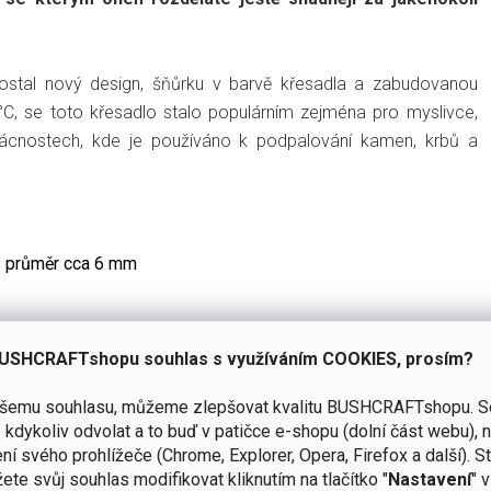
ostal nový design, šňůrku v barvě křesadla a zabudovanou
0°C, se toto křesadlo stalo populárním zejména pro myslivce,
mácnostech, kde je používáno k podpalování kamen, krbů a
 / průměr cca 6 mm
USHCRAFTshopu souhlas s využíváním COOKIES, prosím?
ašemu souhlasu, můžeme zlepšovat kvalitu BUSHCRAFTshopu.
S
kdykoliv odvolat a to buď v patičce e-shopu (dolní část webu), 
ní svého prohlížeče (Chrome, Explorer, Opera, Firefox a další). S
ete svůj souhlas modifikovat kliknutím na tlačítko "
Nastavení
" 