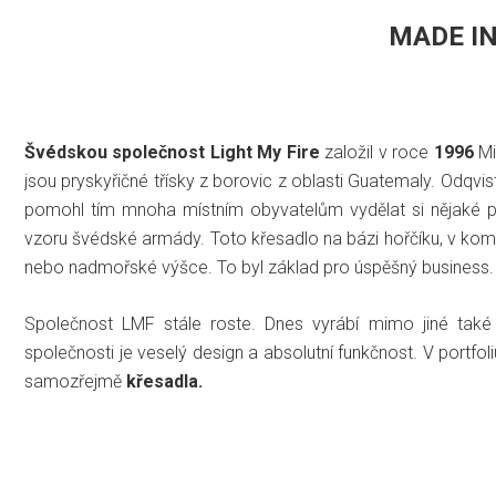
MADE I
Švédskou společnost Light My Fire
založil v roce
1996
Mi
jsou pryskyřičné třísky z borovic z oblasti Guatemaly. Odqvis
pomohl tím mnoha místním obyvatelům vydělat si nějaké pe
vzoru švédské armády. Toto křesadlo na bázi hořčíku, v komb
nebo nadmořské výšce. To byl základ pro úspěšný business.
Společnost LMF stále roste. Dnes vyrábí mimo jiné také
společnosti je veselý design a absolutní funkčnost. V portf
samozřejmě
křesadla.
5,0