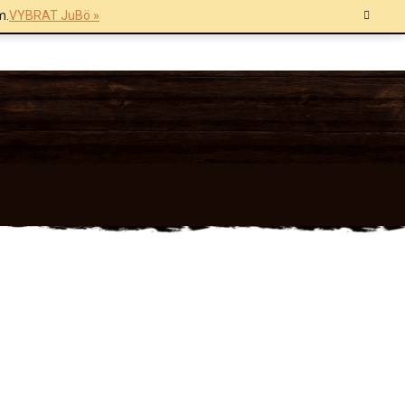
m.
VYBRAT JuBö »