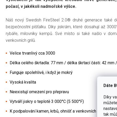
počasí, v jakékoli nadmořské výšce.
Náš nový Swedish FireSteel 2.0® druhé generace také d
bezpečnostní píšťalku. Díky jiskrám, které dosahují až 300
rybáře, milovníky kempů. Své místo si také našlo v do
venkovních grilů.
Velice trvanlivý cca 3000
Délka celého škrtadla: 77 mm / délka škrtací části: 42 mm
Funguje spolehlivě, i když je mokrý
Vysoká kvalita
Dáte B
Neexistují omezení pro přepravu
Díky v
Vytváří jiskry o teplotě 3 000°C (5 500°F)
můžete 
nastave
K podpalování kamen, krbů, ohnišť a venkovních grilů
tak můž