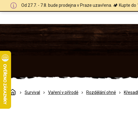
Přejít
Od 27.7. - 7.8. bude prodejna v Praze uzavřena. 🏕️ Kupte do 
na
obsah
Domů
Survival
Vaření v přírodě
Rozdělání ohně
Křesad