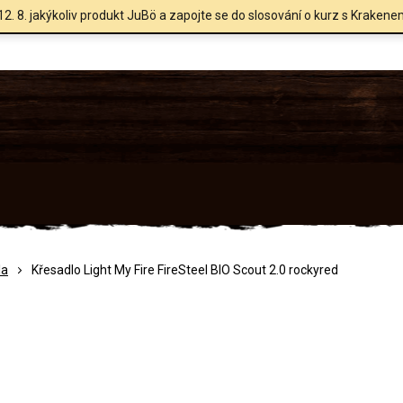
12. 8. jakýkoliv produkt JuBö a zapojte se do slosování o kurz s Krakene
la
Křesadlo Light My Fire FireSteel BIO Scout 2.0 rockyred