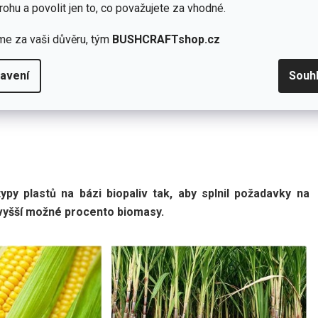
rohu a povolit jen to, co považujete za vhodné.
me za vaši důvěru, tým
BUSHCRAFTshop.cz
avení
Souh
py plastů na bázi biopaliv tak, aby splnil požadavky na
ejvyšší možné procento biomasy.