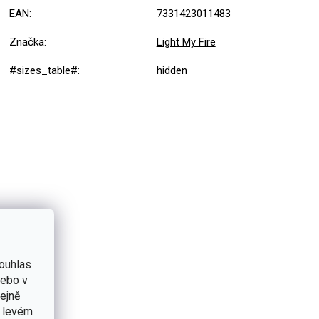
EAN
:
7331423011483
Značka
:
Light My Fire
#sizes_table#
:
hidden
ouhlas
nebo v
tejně
v levém