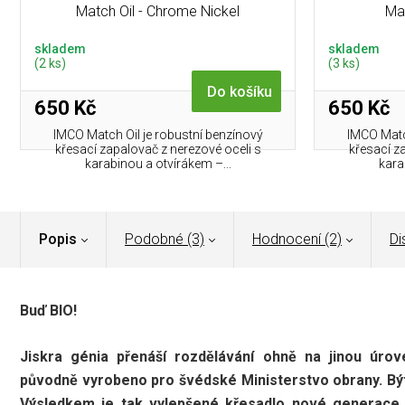
Match Oil - Chrome Nickel
Mat
skladem
skladem
(2 ks)
(3 ks)
Do košíku
650 Kč
650 Kč
IMCO Match Oil je robustní benzínový
IMCO Match
křesací zapalovač z nerezové oceli s
křesací z
karabinou a otvírákem –...
kara
Popis
Podobné (3)
Hodnocení (2)
Di
Buď BIO!
Jiskra génia přenáší rozdělávání ohně na jinou úro
původně vyrobeno pro švédské Ministerstvo obrany. Být
Výsledkem je tak vylepšené křesadlo nové generace, 