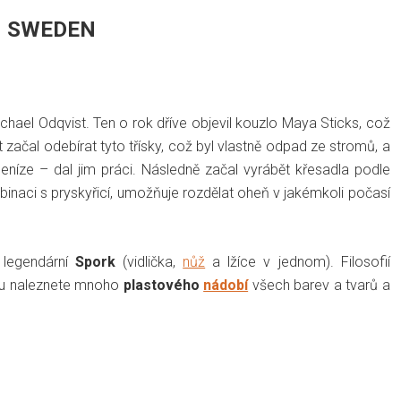
N SWEDEN
chael Odqvist. Ten o rok dříve objevil kouzlo Maya Sticks, což
t začal odebírat tyto třísky, což byl vlastně odpad ze stromů, a
níze – dal jim práci. Následně začal vyrábět křesadla podle
inaci s pryskyřicí, umožňuje rozdělat oheň v jakémkoli počasí
 legendární
Spork
(vidlička,
nůž
a lžíce v jednom). Filosofií
oliu naleznete mnoho
plastového
nádobí
všech barev a tvarů a