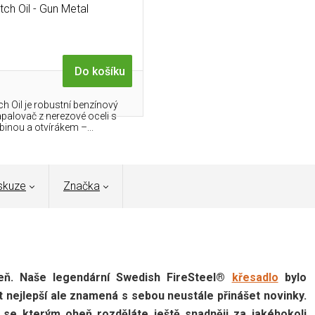
ch Oil - Gun Metal
Do košíku
 Oil je robustní benzínový
apalovač z nerezové oceli s
binou a otvírákem –...
skuze
Značka
veň. Naše legendární Swedish FireSteel®
křesadlo
bylo
 nejlepší ale znamená s sebou neustále přinášet novinky.
se kterým oheň rozděláte ještě snadněji za jakéhokoli