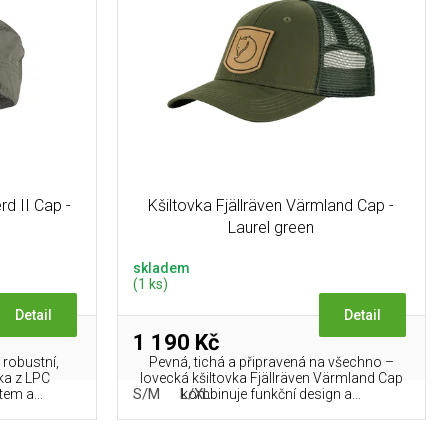
d II Cap -
Kšiltovka Fjällräven Värmland Cap -
Laurel green
skladem
(1 ks)
Detail
Detail
1 190 Kč
 robustní,
Pevná, tichá a připravená na všechno –
ka z LPC
lovecká kšiltovka Fjällräven Värmland Cap
S/M
L/XL
tem a...
kombinuje funkční design a...