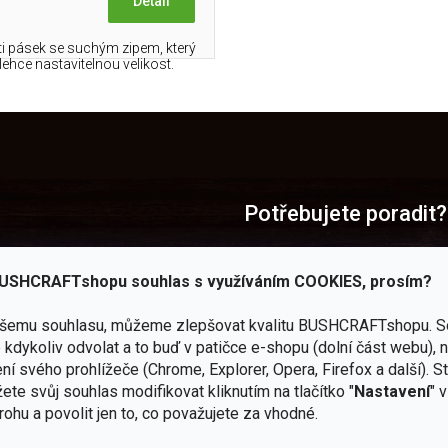
Detail
ti pásek se suchým zipem, který
 lehce nastavitelnou velikost.
O
v
l
á
d
a
Potřebujete poradit?
c
í
(+420)
605 011 644
p
USHCRAFTshopu souhlas s využíváním COOKIES, prosím?
(Po - Pá 9 - 16 hod.)
r
v
 — JuBö
obchod@bushcraftsho
k
ašemu souhlasu, můžeme zlepšovat kvalitu BUSHCRAFTshopu.
S
y
kdykoliv odvolat a to buď v patičce e-shopu (dolní část webu), 
kendy
v
Facebook
ní svého prohlížeče (Chrome, Explorer, Opera, Firefox a další). S
ý
rtál
Všechny novinky na jedn
ete svůj souhlas modifikovat kliknutím na tlačítko "
Nastavení
" 
p
rohu a povolit jen to, co považujete za vhodné.
chodu
i
Instagram
s
Zážitky z našich výprav