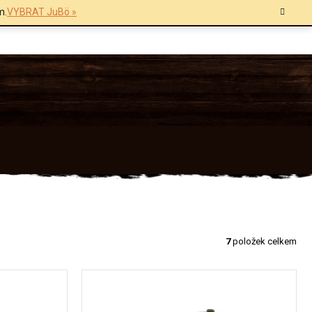
m.
VYBRAT JuBö »
7
položek celkem