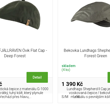
JÄLLRÄVEN Övik Flat Cap -
Bekovka Lundhags Shepher
Deep Forest
Forest Green
skladem
(4 ks)
Detail
č
1 390 Kč
ktická čepice z materiálu G-1000
Lundhags Shepherd II Cap je
rátký, tuhý kšilt, který plynule
voskovaná čepice / bekov
S/M
L/XL
řechází přes hlavu,...
materiálu s pevnějším kšil