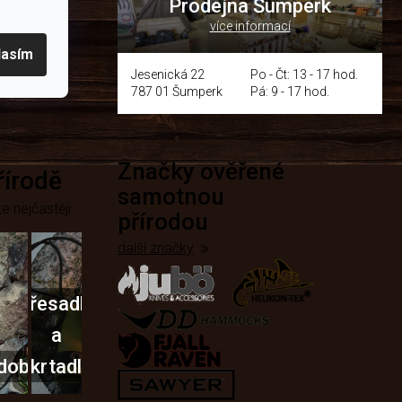
Prodejna Šumperk
více informací
y
lasím
Jesenická 22
Po - Čt: 13 - 17 hod.
787 01 Šumperk
Pá: 9 - 17 hod.
Značky ověřené
přírodě
samotnou
e nejčastěji
přírodou
další značky
Křesadla
a
dobí
škrtadla