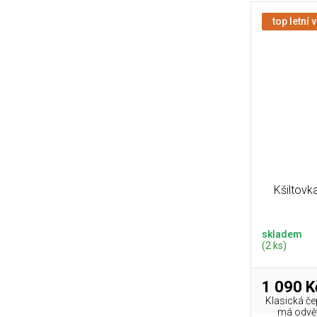
top letní 
Kšiltovk
skladem
(2 ks)
1 090 K
Klasická če
má odvět