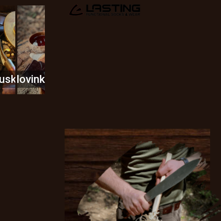
usky
Novinky