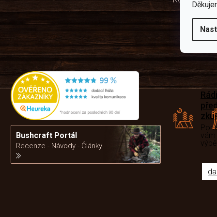
Děkuje
Nast
Rád
pře
zku
Por
vám
Bushcraft Portál
výb
Recenze - Návody - Články
da