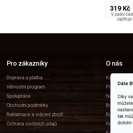
319 Kč
V zadní čás
zajišťuje
Z
á
p
a
t
Pro zákazníky
O nás
í
Doprava a platba
Kdo jsme
Dáte B
Věrnostní program
Prodejny
Spolupráce
Naše značka
Díky v
můžete 
Obchodní podmínky
Bushcraft ví
nastave
Reklamace a vrácení zboží
Bushcraft Po
tak můž
dolním 
Ochrana osobních údajů
Recenze ob
Kontakty