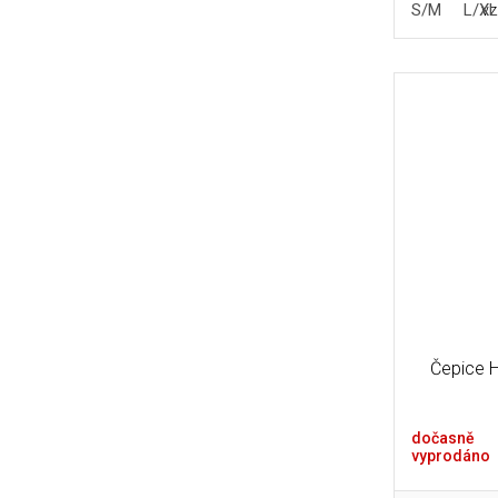
S/M
L/XL
vz
Čepice 
dočasně
vyprodáno