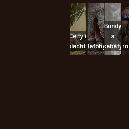
Bundy
Celty a
a
plachty
Batohy
kabáty
Bro
Instagram
h produktech na našem e-