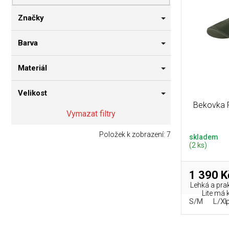
p
i
n
r
s
n
Značky
o
p
í
d
r
p
Barva
u
o
a
k
d
n
Materiál
t
u
e
ů
k
l
Velikost
t
Bekovka F
ů
Vymazat filtry
Položek k zobrazení:
7
skladem
(2 ks)
1 390 K
Lehká a pra
Lite má k
S/M
L/XL
p