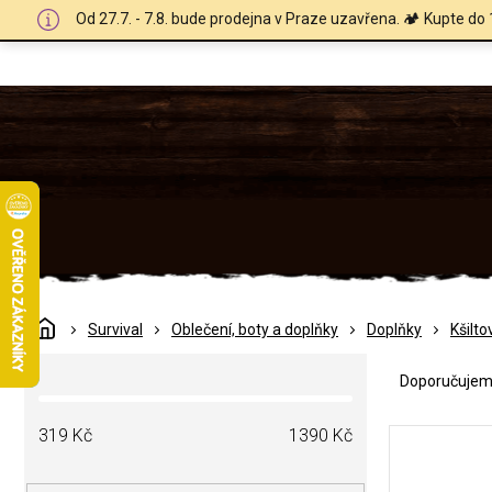
Přejít
Od 27.7. - 7.8. bude prodejna v Praze uzavřena. 🏕️ Kupte do 
na
obsah
Domů
Survival
Oblečení, boty a doplňky
Doplňky
Kšilto
Ř
P
a
Doporučuje
o
z
s
e
V
t
319
Kč
1390
Kč
n
ý
r
í
p
a