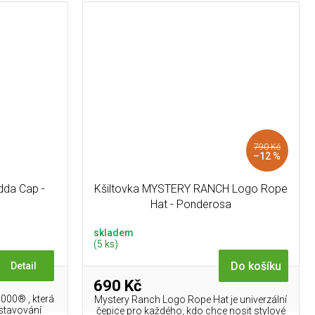
790 Kč
–12 %
dda Cap -
Kšiltovka MYSTERY RANCH Logo Rope
Hat - Ponderosa
skladem
(5 ks)
Do košíku
Detail
690 Kč
1000® , která
Mystery Ranch Logo Rope Hat je univerzální
stavování
čepice pro každého, kdo chce nosit stylové