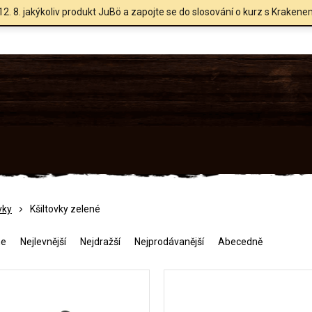
12. 8. jakýkoliv produkt JuBö a zapojte se do slosování o kurz s Krakene
vky
Kšiltovky zelené
me
Nejlevnější
Nejdražší
Nejprodávanější
Abecedně