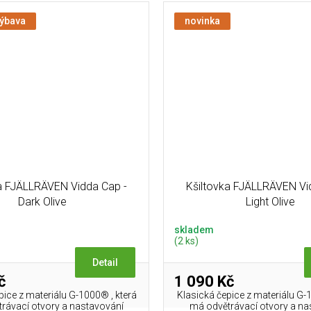
výbava
novinka
a FJÄLLRÄVEN Vidda Cap -
Kšiltovka FJÄLLRÄVEN Vi
Dark Olive
Light Olive
skladem
(2 ks)
Detail
č
1 090 Kč
pice z materiálu G-1000® , která
Klasická čepice z materiálu G-
rávací otvory a nastavování
má odvětrávací otvory a na