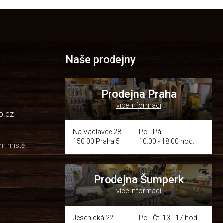
Naše prodejny
Prodejna Praha
více informací
p.cz
Na Václavce 28
Po - Pá:
150 00 Praha 5
10:00 - 18:00 hod.
om místě
Prodejna Šumperk
více informací
y
Jesenická 22
Po - Čt: 13 - 17 hod.