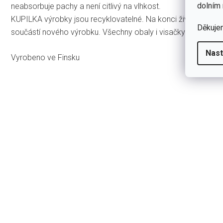
dolním 
neabsorbuje pachy a není citlivý na vlhkost.
KUPILKA výrobky jsou recyklovatelné. Na konci života výrob
Děkuje
součástí nového výrobku. Všechny obaly i visačky KUPILKA j
Nast
Vyrobeno ve Finsku