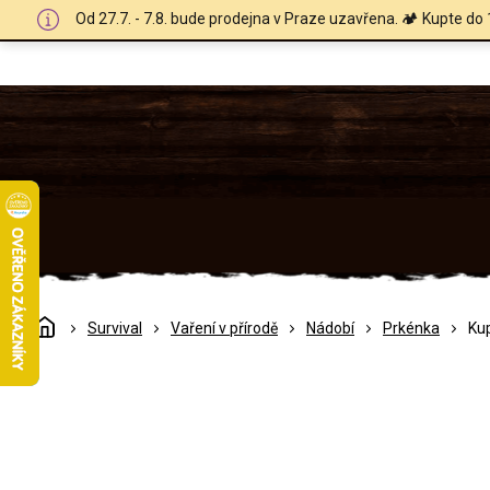
Přejít
Od 27.7. - 7.8. bude prodejna v Praze uzavřena. 🏕️ Kupte do 
na
obsah
Domů
Survival
Vaření v přírodě
Nádobí
Prkénka
Kup