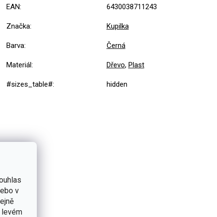
EAN
:
6430038711243
Značka
:
Kupilka
Barva
:
Černá
Materiál
:
Dřevo
,
Plast
#sizes_table#
:
hidden
ouhlas
nebo v
tejně
v levém