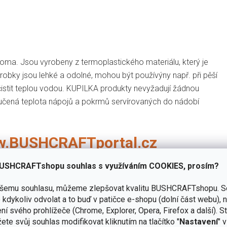
 doma. Jsou vyrobeny z termoplastického materiálu, který je
obky jsou lehké a odolné, mohou být používýny např. při pěší
 čistit teplou vodou. KUPILKA produkty nevyžadují žádnou
učená teplota nápojů a pokrmů servírovaných do nádobí
.BUSHCRAFTportal.cz
USHCRAFTshopu souhlas s využíváním COOKIES, prosím?
ašemu souhlasu, můžeme zlepšovat kvalitu BUSHCRAFTshopu.
S
cký kompozit obsahuje 50% borovicové dřevo a 50% plastu. V
kdykoliv odvolat a to buď v patičce e-shopu (dolní část webu), 
t a delší životnost, díky husté kompozitní struktuře. Na rozdíl
ní svého prohlížeče (Chrome, Explorer, Opera, Firefox a další). S
 se dřevem, velké výhody si všimnete hned. Žádná údržba,
ete svůj souhlas modifikovat kliknutím na tlačítko "
Nastavení
" 