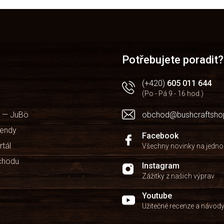
Potřebujete poradit?
(+420)
605 011 644
(Po - Pá 9 - 16 hod.)
 — JuBö
obchod@bushcraftsho
kendy
Facebook
rtál
Všechny novinky na jedn
chodu
Instagram
Zážitky z našich výprav
Youtube
Užitečné recenze a návod