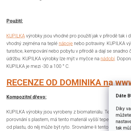
Použití:
KUPILKA
výrobky jsou vhodné pro použití jak v přírodě tak i
vhodný zejména na teplé
nápoje
nebo potraviny. KUPILKA výr
turistice, kempování nebo pobytu v přírodě a dají se snadno
údržbu. KUPILKA výrobky lze mýt v myčce na
nádobí
. Dopor
KUPILKA je mezi -30 a 100 ° C.
RECENZE OD DOMINIKA na www
Dáte B
Kompozitní dřevo:
Díky v
KUPILKA výrobky jsou vyrobeny z biomateriálu. Termoplasti
můžete 
porovnání s plastem, má tento materiál vyšší tepelnou odolnos
nastave
od plastu, do něj může být ryto. Srovnáme-li tento materiál
tak můž