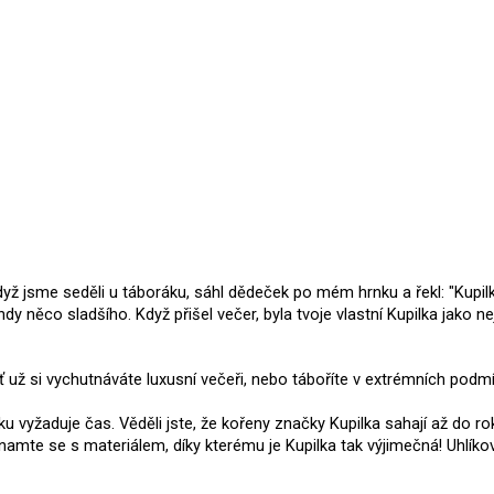
yž jsme seděli u táboráku, sáhl dědeček po mém hrnku a řekl: "Kupil
ndy něco sladšího. Když přišel večer, byla tvoje vlastní Kupilka jako
ť už si vychutnáváte luxusní večeři, nebo táboříte v extrémních po
ku vyžaduje čas. Věděli jste, že kořeny značky Kupilka sahají až do r
amte se s materiálem, díky kterému je Kupilka tak výjimečná! Uhlíko