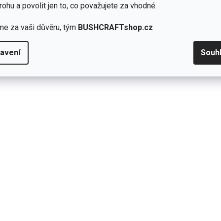
rohu a povolit jen to, co považujete za vhodné.
ku může být znovu zpracován, obroušen a stát se tak
me za vaši důvěru, tým
BUSHCRAFTshop.cz
sou z recyklovaného kartonu.
avení
Souh
Přidat hodnocení