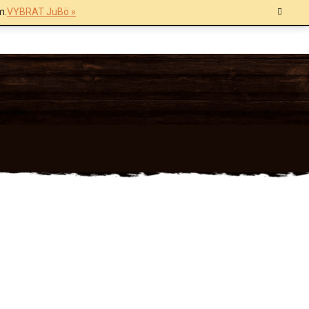
m.
VYBRAT JuBö »