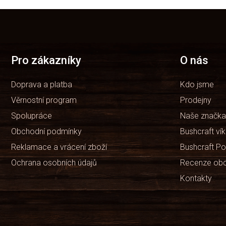
Z
á
p
a
t
Pro zákazníky
O nás
í
Doprava a platba
Kdo jsme
Věrnostní program
Prodejny
Spolupráce
Naše značka
Obchodní podmínky
Bushcraft ví
Reklamace a vrácení zboží
Bushcraft Po
Ochrana osobních údajů
Recenze ob
Kontakty