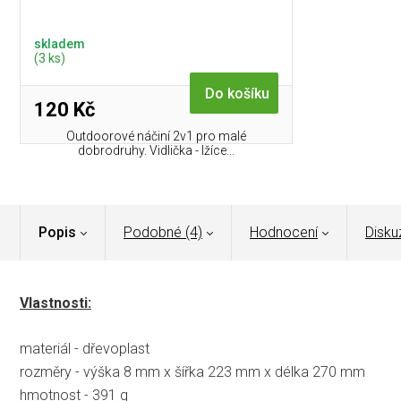
skladem
(3 ks)
Do košíku
120 Kč
Outdoorové náčiní 2v1 pro malé
dobrodruhy. Vidlička - lžíce...
Popis
Podobné (4)
Hodnocení
Disku
Vlastnosti:
materiál - dřevoplast
rozměry - výška 8 mm x šířka 223 mm x délka 270 mm
hmotnost - 391 g