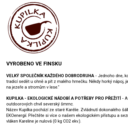
VYROBENO VE FINSKU
VELKÝ SPOLEČNÍK KAŽDÉHO DOBRODRUHA
-
Jednoho dne, kd
tradicí sedět u ohně a pít z malého hrnečku. Někdy horký nápoj, ji
na jezeře a stromům v lese."
KUPILKA - EKOLOGICKÉ NÁDOBÍ A POTŘEBY PRO PŘEŽITÍ
- A
outdoorových chvil severský šmrnc.
Název Kupilka pochází ze staré Karélie. Zvládnutí dokonalého šál
EKOenergií. Přečtěte si více o našem ekologickém přístupu a sezn
vláken Kareline je nulová (0 kg CO2 ekv.).