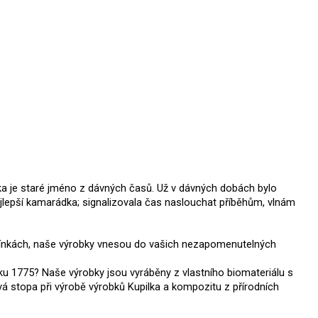
ka je staré jméno z dávných časů. Už v dávných dobách bylo
 nejlepší kamarádka; signalizovala čas naslouchat příběhům, vlnám
dmínkách, naše výrobky vnesou do vašich nezapomenutelných
oku 1775? Naše výrobky jsou vyráběny z vlastního biomateriálu s
vá stopa při výrobě výrobků Kupilka a kompozitu z přírodních