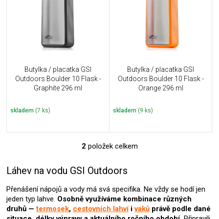
i
k
s
t
p
ů
r
o
d
u
Butylka / placatka GSI
Butylka / placatka GSI
k
Outdoors Boulder 10 Flask -
Outdoors Boulder 10 Flask -
t
Graphite 296 ml
Orange 296 ml
ů
skladem
(7 ks)
skladem
(9 ks)
2
položek celkem
O
v
l
Láhev na vodu GSI Outdoors
á
d
Přenášení nápojů a vody má svá specifika. Ne vždy se hodí jen
a
jeden typ lahve.
Osobně využíváme kombinace různých
c
druhů —
termosek
,
cestovních lahví
i
vaků
právě podle dané
í
situace, délky výpravy a aktuálního ročního období.
Připravili