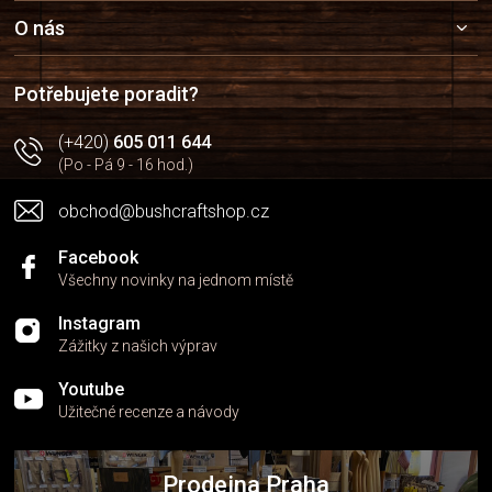
p
a
O nás
t
í
Potřebujete poradit?
(+420)
605 011 644
(Po - Pá 9 - 16 hod.)
obchod@bushcraftshop.cz
Facebook
Všechny novinky na jednom místě
Instagram
Zážitky z našich výprav
Youtube
Užitečné recenze a návody
Prodejna Praha