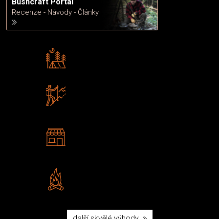
Bushcraft Portál
Recenze - Návody - Články
Rádi předáváme zkušenosti
Poradíme vám s výběrem
Zboží sami testujeme
U nás nekoupíte „zajíce v pytli“
2 kamenné prodejny
Navštivte nás v Praze a
Šumperku
Vlastní značka JuBö
Poctivá ruční výroba v ČR
další skvělé výhody