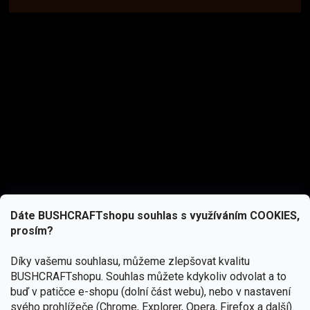
Dáte BUSHCRAFTshopu souhlas s využíváním COOKIES,
prosím?
Díky vašemu souhlasu, můžeme zlepšovat kvalitu
BUSHCRAFTshopu.
Souhlas můžete kdykoliv odvolat a to
buď v patičce e-shopu (dolní část webu), nebo v nastavení
svého prohlížeče (Chrome, Explorer, Opera, Firefox a další).