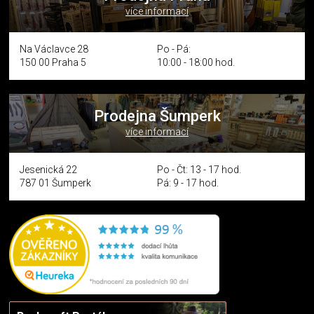
více informací
Na Václavce 28
Po - Pá:
150 00 Praha 5
10:00 - 18:00 hod.
Prodejna Šumperk
více informací
Jesenická 22
Po - Čt: 13 - 17 hod.
787 01 Šumperk
Pá: 9 - 17 hod.