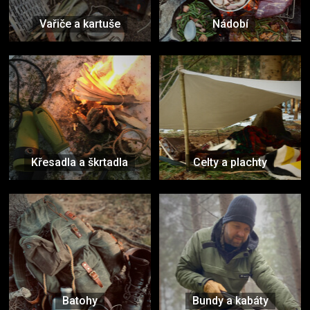
Vařiče a kartuše
Nádobí
Křesadla a škrtadla
Celty a plachty
Batohy
Bundy a kabáty