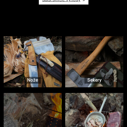
Užijte si to v přírodě
Vybavení, na které spoléháte nejčastěji
Nože
Sekery