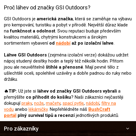
Proč láhev od značky GSI Outdoors?
GSI Outdoors je
americká značka
, která se zaměřuje na výbavu
pro kempování, turistiku a pobyt v přírodě. Největší důraz klade
na
funkčnost a odolnost
. Svou reputaci buduje především
kvalitou materiálů, chytrými konstrukcemi a širokým
sortimentem vybavení
od
nádobí
až po izolační lahve
.
Láhve GSI Outdoors
(zejména izolační verze) dokážou udržet
nápoj studený desítky hodin a teplý též několik hodin. Přitom
jsou ale neuvěřitelně
štíhlé a přenosné
. Mají pevné tělo z
ušlechtilé oceli, spolehlivé uzávěry a dobře padnou do ruky nebo
držáku.
🔥TIP:
Už jste si
láhev od značky GSI Outdoors
vybrali
a
přemýšlíte
co přihodit do košíku
? Naši zákazníci nejčastěji
dokupují
praky
,
nože
,
mačety
,
spací pytle
,
nádobí
,
filtry na
vodu
anebo
lékárničky
. Nepřehlédněte náš
BushCraft
portál
plný survival tipů a recenzí
jednotlivých produktů.
Z
Pro zákazníky
á