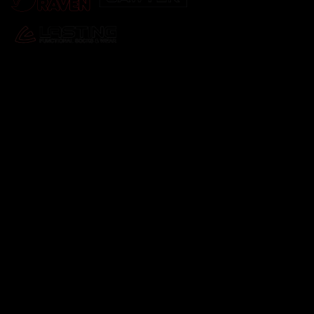
Odebírat newsletter
Vložte svůj e-mail a my vám budeme zasílat informace o
nových produktech na našem e-shopu.
E-mail
Vložením e-mailu souhlasíte s
podmínkami ochrany
osobních údajů
Přihlásit se