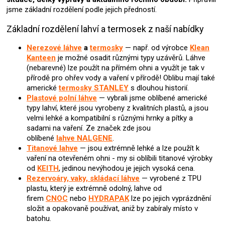
p
jsme základní rozdělení podle jejich předností.
r
v
Základní rozdělení lahví a termosek z naší nabídky
k
y
Nerezové láhve
a
termosky
— např. od výrobce
Klean
v
Kanteen
je možné osadit různými typy uzávěrů. Láhve
ý
(nebarevné) lze použít na přímém ohni a využít je tak v
p
přírodě pro ohřev vody a vaření v přírodě! Oblibu mají také
i
americké
termosky STANLEY
s dlouhou historií.
s
Plastové polní láhve
— vybrali jsme oblíbené americké
u
typy lahví, které jsou vyrobeny z kvalitních plastů, a jsou
velmi lehké a kompatibilní s různými hrnky a pítky a
sadami na vaření. Ze značek zde jsou
oblíbené
lahve
NALGENE
.
Titanové lahve
— jsou extrémně lehké a lze použít k
vaření na otevřeném ohni - my si oblíbili titanové výrobky
od
KEITH
, jedinou nevýhodou je jejich vysoká cena.
Rezervoáry, vaky, skládací láhve
— vyrobené z TPU
plastu, který je extrémně odolný, lahve od
firem
CNOC
nebo
HYDRAPAK
lze po jejich vyprázdnění
složit a opakovaně používat, aniž by zabíraly místo v
batohu.