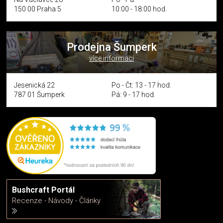
150 00 Praha 5
10:00 - 18:00 hod.
Prodejna Šumperk
více informací
Jesenická 22
Po - Čt: 13 - 17 hod.
787 01 Šumperk
Pá: 9 - 17 hod.
Bushcraft Portál
Recenze - Návody - Články