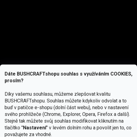
Dáte BUSHCRAFTshopu souhlas s využíváním COOKIES,
prosím?
Díky vašemu souhlasu, můžeme zlepšovat kvalitu
BUSHCRAFTshopu.
Souhlas můžete kdykoliv odvolat a to
buď v patičce e-shopu (dolní část webu), nebo v nastavení
svého prohlížeče (Chrome, Explorer, Opera, Firefox a další).
Stejně tak můžete svůj souhlas modifikovat kliknutím na
tlačítko "
Nastavení
" v levém dolním rohu a povolit jen to, co
Přihlásit se
považujete za vhodné.