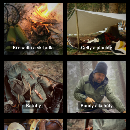
Křesadla a škrtadla
Celty a plachty
Batohy
Bundy a kabáty