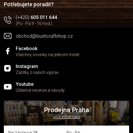
í
p
Potřebujete poradit?
r
v
(+420)
605 011 644
k
(Po - Pá 9 - 16 hod.)
y
v
obchod@bushcraftshop.cz
ý
p
i
Facebook
s
Všechny novinky na jednom místě
u
Instagram
Zážitky z našich výprav
Youtube
Užitečné recenze a návody
Prodejna Praha
více informací
Na Václavce 28
Po - Pá: