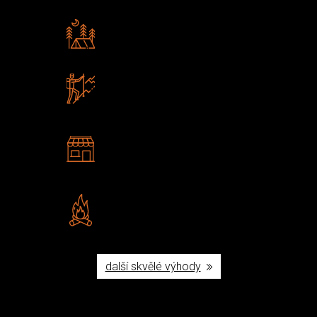
Rádi předáváme zkušenosti
Poradíme vám s výběrem
Zboží sami testujeme
U nás nekoupíte „zajíce v pytli“
2 kamenné prodejny
Navštivte nás v Praze a
Šumperku
Vlastní značka JuBö
Poctivá ruční výroba v ČR
další skvělé výhody