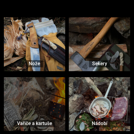
Užijte si to v přírodě
Vybavení, na které spoléháte nejčastěji
Nože
Sekery
Vařiče a kartuše
Nádobí