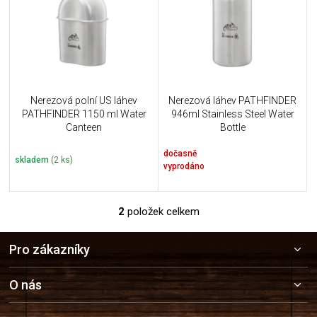
i
k
s
t
p
ů
r
o
d
u
Nerezová polní US láhev
Nerezová láhev PATHFINDER
k
PATHFINDER 1150 ml Water
946ml Stainless Steel Water
t
Canteen
Bottle
ů
dočasně
skladem
(2 ks)
vyprodáno
2
položek celkem
O
v
Z
l
Pro zákazníky
á
á
p
d
a
a
O nás
c
t
í