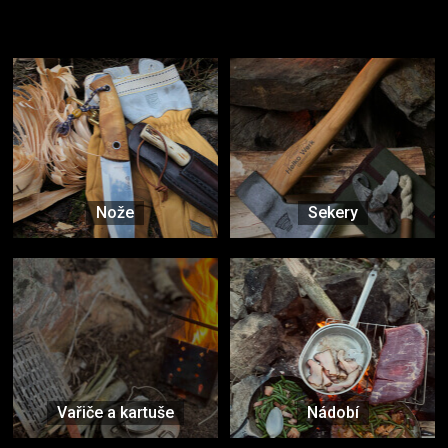
Užijte si to v přírodě
Vybavení, na které spoléháte nejčastěji
Nože
Sekery
Vařiče a kartuše
Nádobí