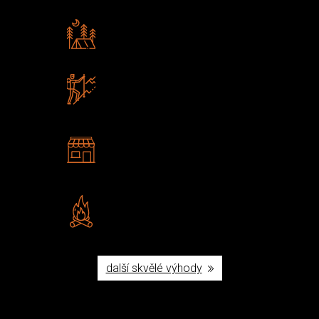
Rádi předáváme zkušenosti
Poradíme vám s výběrem
Zboží sami testujeme
U nás nekoupíte „zajíce v pytli“
2 kamenné prodejny
Navštivte nás v Praze a
Šumperku
Vlastní značka JuBö
Poctivá ruční výroba v ČR
další skvělé výhody