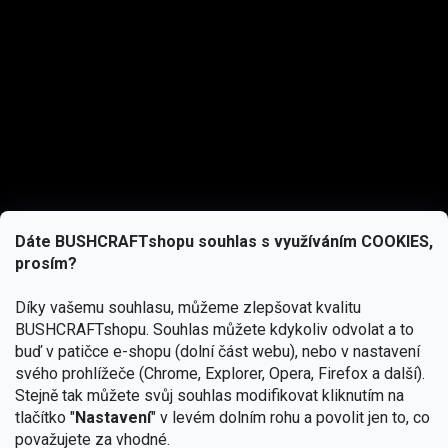
Dáte BUSHCRAFTshopu souhlas s využíváním COOKIES,
prosím?
Díky vašemu souhlasu, můžeme zlepšovat kvalitu
BUSHCRAFTshopu.
Souhlas můžete kdykoliv odvolat a to
buď v patičce e-shopu (dolní část webu), nebo v nastavení
svého prohlížeče (Chrome, Explorer, Opera, Firefox a další).
Stejně tak můžete svůj souhlas modifikovat kliknutím na
tlačítko "
Nastavení
" v levém dolním rohu a povolit jen to, co
Přihlásit se
považujete za vhodné.