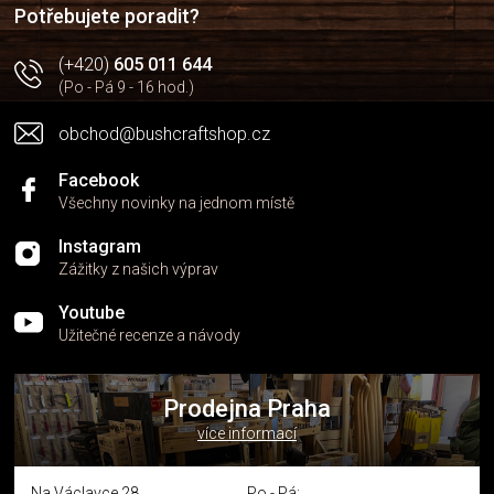
í
p
Potřebujete poradit?
r
v
(+420)
605 011 644
k
(Po - Pá 9 - 16 hod.)
y
v
obchod@bushcraftshop.cz
ý
p
i
Facebook
s
Všechny novinky na jednom místě
u
Instagram
Zážitky z našich výprav
Youtube
Užitečné recenze a návody
Prodejna Praha
více informací
Na Václavce 28
Po - Pá: