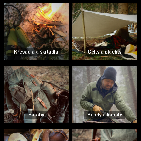
Křesadla a škrtadla
Celty a plachty
Batohy
Bundy a kabáty