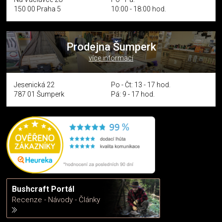
150 00 Praha 5
10:00 - 18:00 hod.
Prodejna Šumperk
více informací
Jesenická 22
Po - Čt: 13 - 17 hod.
787 01 Šumperk
Pá: 9 - 17 hod.
Bushcraft Portál
Recenze - Návody - Články