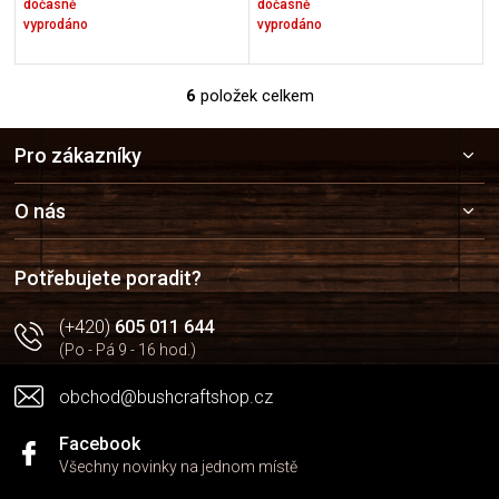
dočasně
dočasně
vyprodáno
vyprodáno
6
položek celkem
O
v
Z
l
Pro zákazníky
á
á
p
d
a
a
O nás
c
t
í
í
p
Potřebujete poradit?
r
v
(+420)
605 011 644
k
(Po - Pá 9 - 16 hod.)
y
v
obchod@bushcraftshop.cz
ý
p
i
Facebook
s
Všechny novinky na jednom místě
u