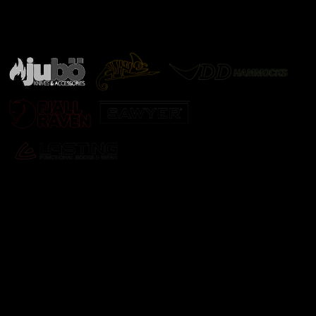
Značky ověřené samotnou přírodou
další značky
Odebírat newsletter
Vložte svůj e-mail a my vám budeme zasílat informace o
nových produktech na našem e-shopu.
E-mail