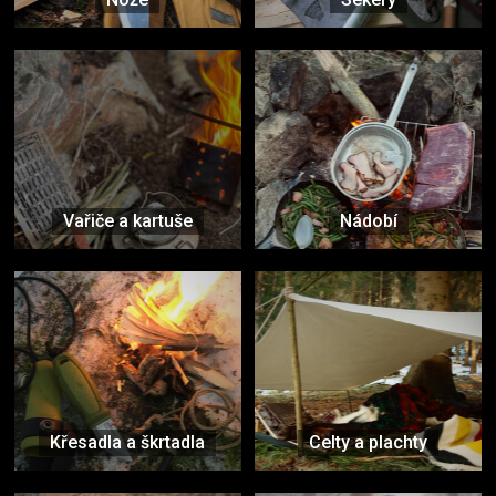
Vařiče a kartuše
Nádobí
Křesadla a škrtadla
Celty a plachty