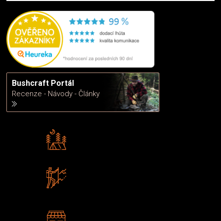
Bushcraft Portál
Recenze - Návody - Články
Rádi předáváme zkušenosti
Poradíme vám s výběrem
Zboží sami testujeme
U nás nekoupíte „zajíce v pytli“
2 kamenné prodejny