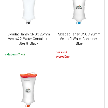
i
k
s
t
p
ů
r
o
d
u
Skládací láhev CNOC 28mm
Skládací láhev CNOC 28mm
k
VectoX 2l Water Container -
Vecto 2l Water Container -
t
Stealth Black
Blue
ů
dočasně
skladem
(7 ks)
vyprodáno