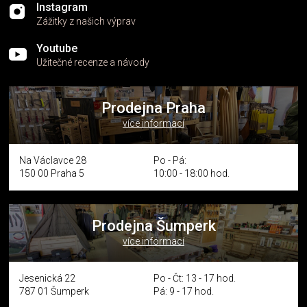
Instagram
Zážitky z našich výprav
Youtube
Užitečné recenze a návody
Prodejna Praha
více informací
Na Václavce 28
Po - Pá:
150 00 Praha 5
10:00 - 18:00 hod.
Prodejna Šumperk
více informací
Jesenická 22
Po - Čt: 13 - 17 hod.
787 01 Šumperk
Pá: 9 - 17 hod.