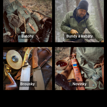
Batohy
Bundy a kabáty
Brousky
Novinky