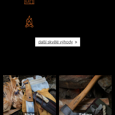
Navštivte nás v Praze a
Šumperku
Vlastní značka JuBö
Poctivá ruční výroba v ČR
další skvělé výhody
Užijte si to v přírodě
Vybavení, na které spoléháte nejčastěji
Nože
Sekery