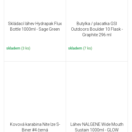
Skládací láhev Hydrapak Flux
Butylka / placatka GSI
Bottle 1000ml - Sage Green
Outdoors Boulder 10 Flask -
Graphite 296 ml
skladem
(3 ks)
skladem
(7 ks)
Kovová karabina Nite Ize S-
Láhev NALGENE Wide Mouth
Biner #4 černá
Sustain 1000ml - GLOW