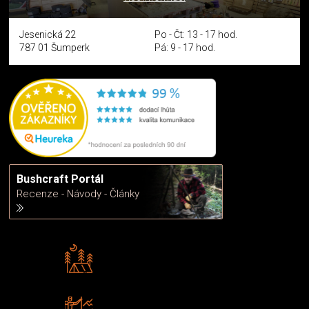
Jesenická 22
Po - Čt: 13 - 17 hod.
787 01 Šumperk
Pá: 9 - 17 hod.
Bushcraft Portál
Recenze - Návody - Články
Rádi předáváme zkušenosti
Poradíme vám s výběrem
Zboží sami testujeme