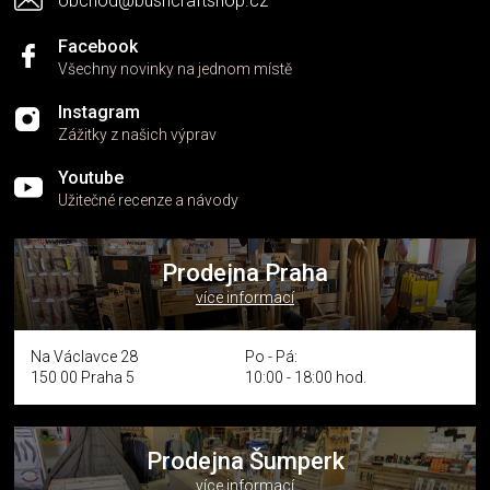
obchod@bushcraftshop.cz
u
Facebook
Všechny novinky na jednom místě
Instagram
Zážitky z našich výprav
Youtube
Užitečné recenze a návody
Prodejna Praha
více informací
Na Václavce 28
Po - Pá:
150 00 Praha 5
10:00 - 18:00 hod.
Prodejna Šumperk
více informací