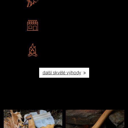
U nás nekoupíte „zajíce v pytli“
2 kamenné prodejny
Navštivte nás v Praze a
Šumperku
Vlastní značka JuBö
Poctivá ruční výroba v ČR
další skvělé výhody
Užijte si to v přírodě
Vybavení, na které spoléháte nejčastěji