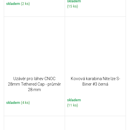
skladem
skladem
(2 ks)
(15 ks)
Uzávěr pro láhev CNOC
Kovová karabina Nite Ize S-
28mm Tethered Cap - průměr
Biner #3 černá
28 mm
skladem
skladem
(4 ks)
(11 ks)