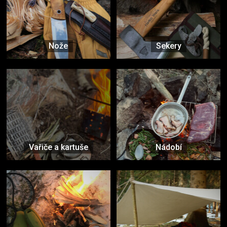
Nože
Sekery
Vařiče a kartuše
Nádobí