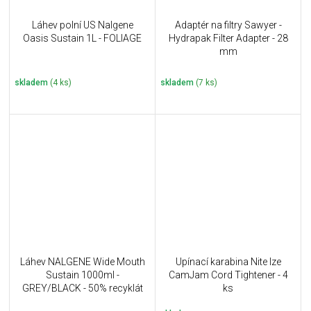
Láhev polní US Nalgene
Adaptér na filtry Sawyer -
Oasis Sustain 1L - FOLIAGE
Hydrapak Filter Adapter - 28
mm
skladem
(4 ks)
skladem
(7 ks)
Láhev NALGENE Wide Mouth
Upínací karabina Nite Ize
Sustain 1000ml -
CamJam Cord Tightener - 4
GREY/BLACK - 50% recyklát
ks