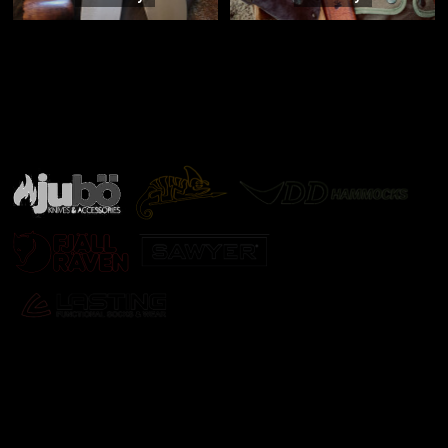
Značky ověřené samotnou přírodou
další značky
Odebírat newsletter