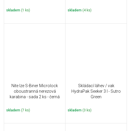
skladem
(1 ks)
skladem
(4 ks)
Nite Ize S-Biner Microlock
Skládací láhev / vak
oboustranná nerezová
HydraPak Seeker 3 l - Sutro
karabina - sada 2 ks - černá
Green
skladem
(7 ks)
skladem
(3 ks)