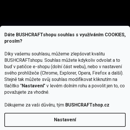
Dáte BUSHCRAFTshopu souhlas s využíváním COOKIES,
prosím?
Díky vašemu souhlasu, můžeme zlepšovat kvalitu
BUSHCRAFTshopu.
Souhlas můžete kdykoliv odvolat a to
buď v patičce e-shopu (dolní část webu), nebo v nastavení
svého prohlížeče (Chrome, Explorer, Opera, Firefox a další).
Stejně tak můžete svůj souhlas modifikovat kliknutím na
tlačítko "
Nastavení
" v levém dolním rohu a povolit jen to, co
Přihlásit se
považujete za vhodné.
Vložením e-mailu souhlasíte s
Děkujeme za vaši důvěru, tým
BUSHCRAFTshop.cz
podmínkami ochrany osobních údajů
Nastavení
Od 27.7. - 7.8. bude prodejna v Praze uzavřena.
Copyright 2026
BUSHCRAFTshop.cz
. Všechna práva
🏕️ Kupte do 12. 8. jakýkoliv produkt JuBö a