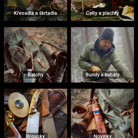
Křesadla a škrtadla
Celty a plachty
Batohy
Bundy a kabáty
Brousky
Novinky