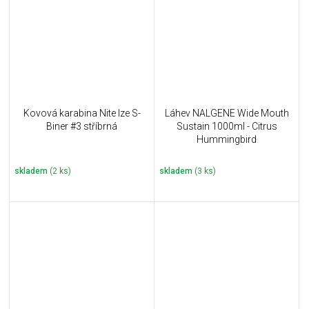
Kovová karabina Nite Ize S-
Láhev NALGENE Wide Mouth
Biner #3 stříbrná
Sustain 1000ml - Citrus
Hummingbird
skladem
(2 ks)
skladem
(3 ks)