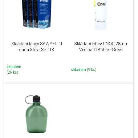
i
k
s
t
p
ů
r
o
d
u
Skládací láhev SAWYER 1l
Skládací láhev CNOC 28mm
k
sada 3 ks - SP113
Vesica 1l Bottle - Green
t
ů
skladem
skladem
(9 ks)
(26 ks)