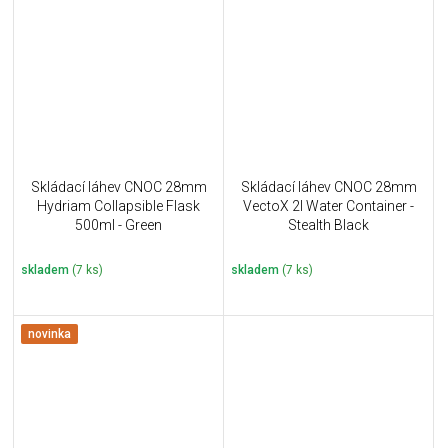
Skládací láhev CNOC 28mm
Skládací láhev CNOC 28mm
Hydriam Collapsible Flask
VectoX 2l Water Container -
500ml - Green
Stealth Black
skladem
(7 ks)
skladem
(7 ks)
novinka