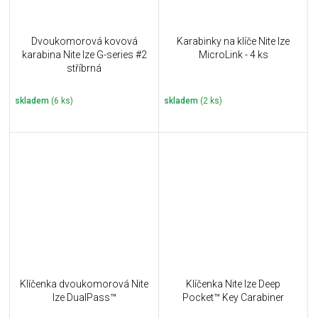
Dvoukomorová kovová
Karabinky na klíče Nite Ize
karabina Nite Ize G-series #2
MicroLink - 4 ks
stříbrná
skladem
(6 ks)
skladem
(2 ks)
Klíčenka dvoukomorová Nite
Klíčenka Nite Ize Deep
Ize DualPass™
Pocket™ Key Carabiner