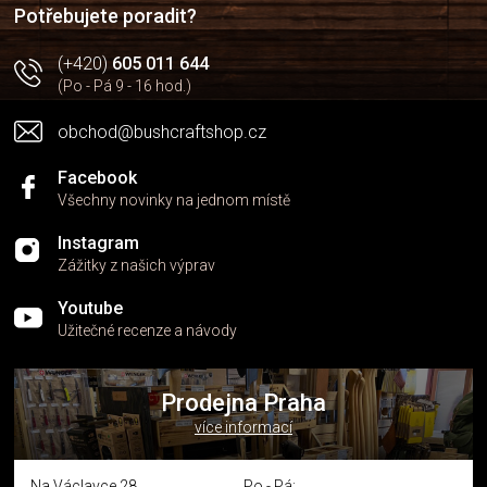
í
p
Potřebujete poradit?
r
v
(+420)
605 011 644
k
(Po - Pá 9 - 16 hod.)
y
v
obchod@bushcraftshop.cz
ý
p
i
Facebook
s
Všechny novinky na jednom místě
u
Instagram
Zážitky z našich výprav
Youtube
Užitečné recenze a návody
Prodejna Praha
více informací
Na Václavce 28
Po - Pá: