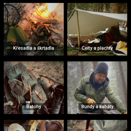
Křesadla a škrtadla
Celty a plachty
Batohy
Bundy a kabáty