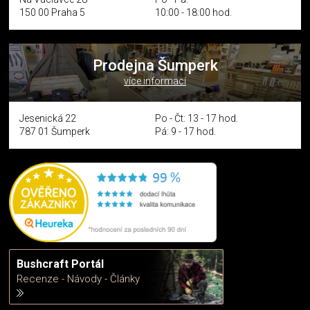
150 00 Praha 5
10:00 - 18:00 hod.
Prodejna Šumperk
více informací
Jesenická 22
Po - Čt: 13 - 17 hod.
787 01 Šumperk
Pá: 9 - 17 hod.
Bushcraft Portál
Recenze - Návody - Články