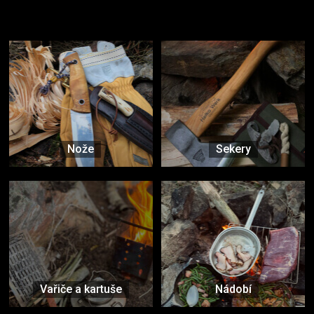
Užijte si to v přírodě
Vybavení, na které spoléháte nejčastěji
Nože
Sekery
Vařiče a kartuše
Nádobí