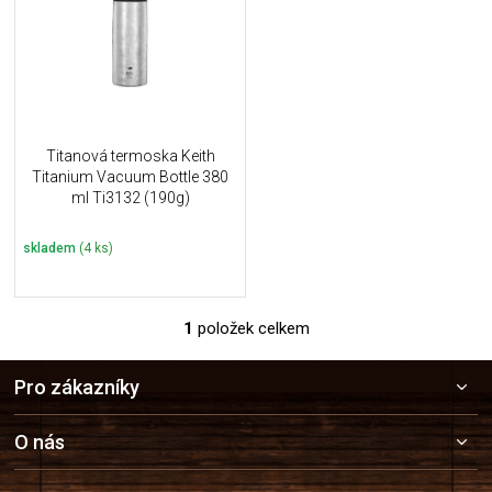
i
k
s
t
p
ů
r
o
d
u
Titanová termoska Keith
k
Titanium Vacuum Bottle 380
t
ml Ti3132 (190g)
ů
skladem
(4 ks)
1
položek celkem
O
v
Z
l
Pro zákazníky
á
á
p
d
a
a
O nás
c
t
í