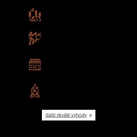
Rádi předáváme zkušenosti
Poradíme vám s výběrem
Zboží sami testujeme
U nás nekoupíte „zajíce v pytli“
2 kamenné prodejny
Navštivte nás v Praze a
Šumperku
Vlastní značka JuBö
Poctivá ruční výroba v ČR
další skvělé výhody