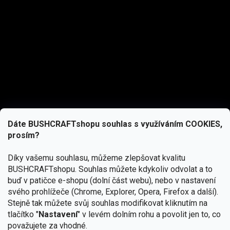
Dáte BUSHCRAFTshopu souhlas s využíváním COOKIES,
prosím?
Díky vašemu souhlasu, můžeme zlepšovat kvalitu
BUSHCRAFTshopu.
Souhlas můžete kdykoliv odvolat a to
buď v patičce e-shopu (dolní část webu), nebo v nastavení
svého prohlížeče (Chrome, Explorer, Opera, Firefox a další).
Stejně tak můžete svůj souhlas modifikovat kliknutím na
tlačítko "
Nastavení
" v levém dolním rohu a povolit jen to, co
Přihlásit se
považujete za vhodné.