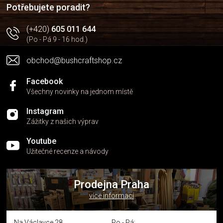
í
p
Potřebujete poradit?
r
v
(+420)
605 011 644
k
(Po - Pá 9 - 16 hod.)
y
v
obchod@bushcraftshop.cz
ý
p
i
Facebook
s
Všechny novinky na jednom místě
u
Instagram
Zážitky z našich výprav
Youtube
Užitečné recenze a návody
Prodejna Praha
více informací
Na Václavce 28
Po - Pá: