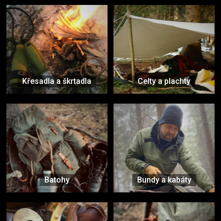
Křesadla a škrtadla
Celty a plachty
Batohy
Bundy a kabáty