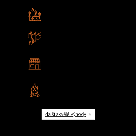
Rádi předáváme zkušenosti
Poradíme vám s výběrem
Zboží sami testujeme
U nás nekoupíte „zajíce v pytli“
2 kamenné prodejny
Navštivte nás v Praze a
Šumperku
Vlastní značka JuBö
Poctivá ruční výroba v ČR
další skvělé výhody