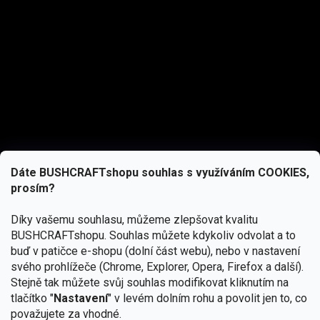
Dáte BUSHCRAFTshopu souhlas s využíváním COOKIES,
prosím?
Díky vašemu souhlasu, můžeme zlepšovat kvalitu
BUSHCRAFTshopu.
Souhlas můžete kdykoliv odvolat a to
buď v patičce e-shopu (dolní část webu), nebo v nastavení
svého prohlížeče (Chrome, Explorer, Opera, Firefox a další).
Stejně tak můžete svůj souhlas modifikovat kliknutím na
tlačítko "
Nastavení
" v levém dolním rohu a povolit jen to, co
Přihlásit se
považujete za vhodné.