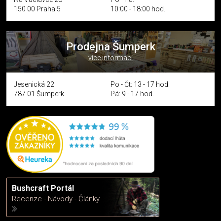
150 00 Praha 5
10:00 - 18:00 hod.
Prodejna Šumperk
více informací
Jesenická 22
Po - Čt: 13 - 17 hod.
787 01 Šumperk
Pá: 9 - 17 hod.
Bushcraft Portál
Recenze - Návody - Články