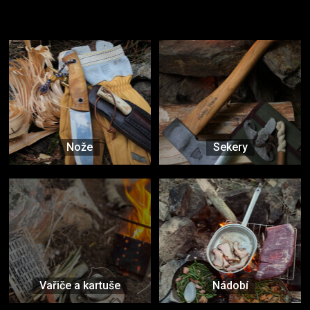
Užijte si to v přírodě
Vybavení, na které spoléháte nejčastěji
Nože
Sekery
Vařiče a kartuše
Nádobí