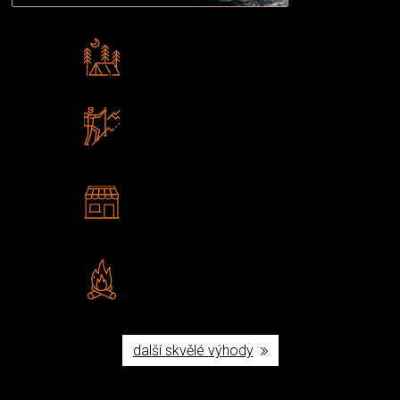
Rádi předáváme zkušenosti
Poradíme vám s výběrem
Zboží sami testujeme
U nás nekoupíte „zajíce v pytli“
2 kamenné prodejny
Navštivte nás v Praze a
Šumperku
Vlastní značka JuBö
Poctivá ruční výroba v ČR
další skvělé výhody