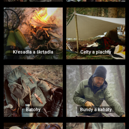
Křesadla a škrtadla
Celty a plachty
Batohy
Bundy a kabáty