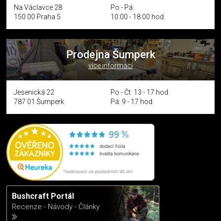
Na Václavce 28
Po - Pá:
150 00 Praha 5
10:00 - 18:00 hod.
Prodejna Šumperk
více informací
Jesenická 22
Po - Čt: 13 - 17 hod.
787 01 Šumperk
Pá: 9 - 17 hod.
Bushcraft Portál
Recenze - Návody - Články