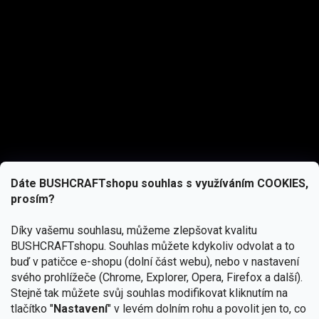
Dáte BUSHCRAFTshopu souhlas s využíváním COOKIES,
prosím?
Díky vašemu souhlasu, můžeme zlepšovat kvalitu
BUSHCRAFTshopu.
Souhlas můžete kdykoliv odvolat a to
buď v patičce e-shopu (dolní část webu), nebo v nastavení
svého prohlížeče (Chrome, Explorer, Opera, Firefox a další).
Stejně tak můžete svůj souhlas modifikovat kliknutím na
tlačítko "
Nastavení
" v levém dolním rohu a povolit jen to, co