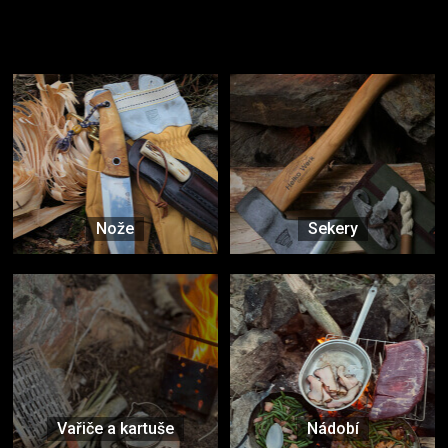
Užijte si to v přírodě
Vybavení, na které spoléháte nejčastěji
Nože
Sekery
Vařiče a kartuše
Nádobí