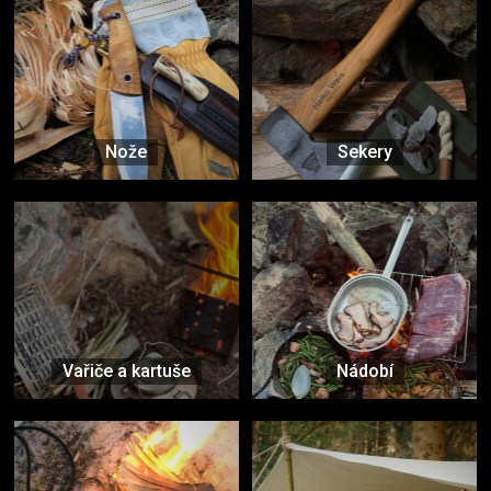
Nože
Sekery
Vařiče a kartuše
Nádobí