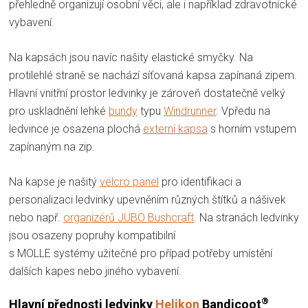
přehledně organizují osobní věci, ale i například zdravotnické
vybavení.
Na kapsách jsou navíc našity elastické smyčky. Na
protilehlé straně se nachází síťovaná kapsa zapínaná zipem.
Hlavní vnitřní prostor ledvinky je zároveň dostatečně velký
pro uskladnění lehké
bundy
typu
Windrunner
. Vpředu na
ledvince je osazena plochá
externí kapsa
s horním vstupem
zapínaným na zip.
Na kapse je našitý
velcro panel
pro identifikaci a
personalizaci ledvinky upevněním různých štítků a nášivek
nebo např.
organizérů JUBO Bushcraft
. Na stranách ledvinky
jsou osazeny popruhy kompatibilní
s MOLLE systémy užitečné pro případ potřeby umístění
dalších kapes nebo jiného vybavení.
®
Hlavní přednosti ledvinky
Helikon
Bandicoot