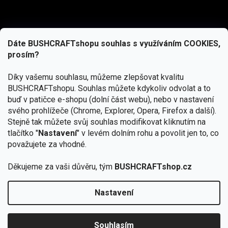
Dáte BUSHCRAFTshopu souhlas s využíváním COOKIES,
prosím?
Díky vašemu souhlasu, můžeme zlepšovat kvalitu
BUSHCRAFTshopu.
Souhlas můžete kdykoliv odvolat a to
buď v patičce e-shopu (dolní část webu), nebo v nastavení
svého prohlížeče (Chrome, Explorer, Opera, Firefox a další).
Stejně tak můžete svůj souhlas modifikovat kliknutím na
tlačítko "
Nastavení
" v levém dolním rohu a povolit jen to, co
Přihlásit se
považujete za vhodné.
Vložením e-mailu souhlasíte s
Děkujeme za vaši důvěru, tým
BUSHCRAFTshop.cz
podmínkami ochrany osobních údajů
Nastavení
Od 27.7. - 7.8. bude prodejna v Praze uzavřena.
Copyright 2026
BUSHCRAFTshop.cz
. Všechna práva
🏕️ Kupte do 12. 8. jakýkoliv produkt JuBö a
vyhrazena.
Upravit nastavení cookies
zapojte se do slosování o kurz s
Souhlasím