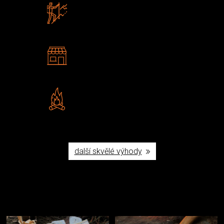
Zboží sami testujeme
U nás nekoupíte „zajíce v pytli“
2 kamenné prodejny
Navštivte nás v Praze a
Šumperku
Vlastní značka JuBö
Poctivá ruční výroba v ČR
další skvělé výhody
Užijte si to v přírodě
Vybavení, na které spoléháte nejčastěji