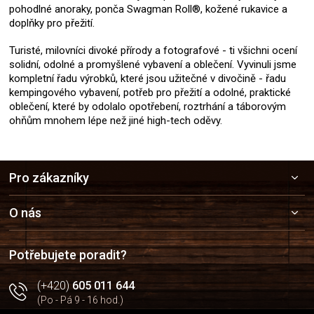
pohodlné anoraky, ponča Swagman Roll®, kožené rukavice a
doplňky pro přežití.
Turisté, milovníci divoké přírody a fotografové - ti všichni ocení
solidní, odolné a promyšlené vybavení a oblečení. Vyvinuli jsme
kompletní řadu výrobků, které jsou užitečné v divočině - řadu
kempingového vybavení, potřeb pro přežití a odolné, praktické
oblečení, které by odolalo opotřebení, roztrhání a táborovým
ohňům mnohem lépe než jiné high-tech oděvy.
Z
Pro zákazníky
á
p
a
O nás
t
í
Potřebujete poradit?
(+420)
605 011 644
(Po - Pá 9 - 16 hod.)