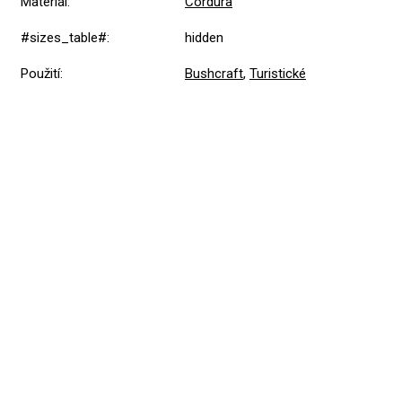
Materiál
:
Cordura
#sizes_table#
:
hidden
Použití
:
Bushcraft
,
Turistické
Přidat hodnocení