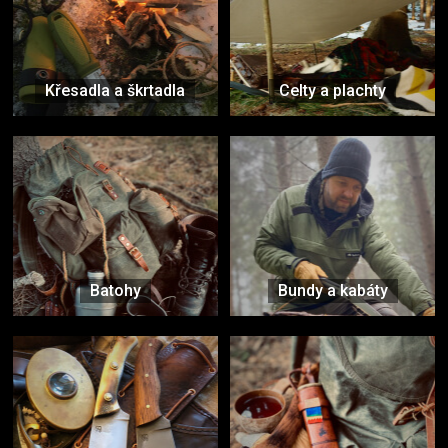
Křesadla a škrtadla
Celty a plachty
Batohy
Bundy a kabáty