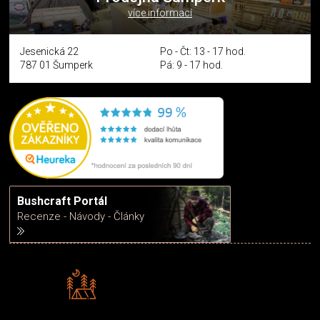
více informací
Jesenická 22
Po - Čt: 13 - 17 hod.
787 01 Šumperk
Pá: 9 - 17 hod.
Bushcraft Portál
Recenze - Návody - Články
Rádi předáváme zkušenosti
Poradíme vám s výběrem