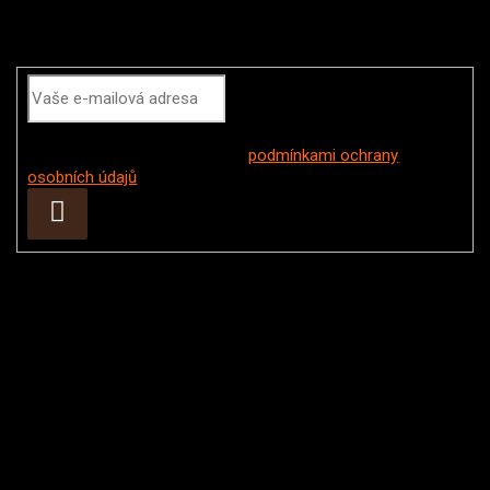
Odebírat newsletter
Vložením e-mailu souhlasíte s
podmínkami ochrany
osobních údajů
Přihlásit
se
Instagram