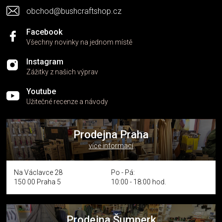
obchod@bushcraftshop.cz
Facebook
Všechny novinky na jednom místě
Instagram
Zážitky z našich výprav
Youtube
Užitečné recenze a návody
Prodejna Praha
více informací
Na Václavce 28
Po - Pá:
150 00 Praha 5
10:00 - 18:00 hod.
Prodejna Šumperk