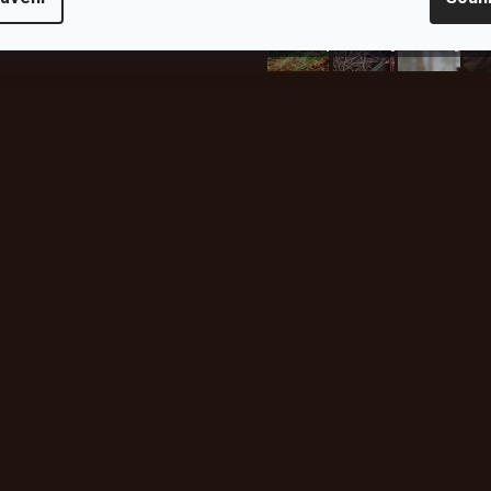
plachty
Batohy
kabáty
Bro
Instagram
h produktech na našem e-
údajů