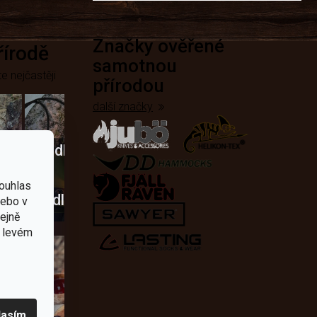
Značky ověřené
přírodě
samotnou
e nejčastěji
přírodou
další značky
Křesadla
a
ouhlas
dobí
škrtadla
nebo v
tejně
v levém
lasím