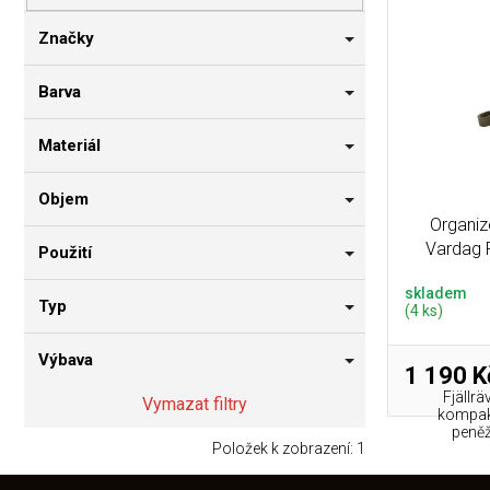
p
i
n
r
s
n
Značky
o
p
í
d
r
p
Barva
u
o
a
k
d
n
Materiál
t
u
e
ů
k
l
Objem
t
Organiz
ů
Vardag 
Použití
skladem
Typ
(4 ks)
Výbava
1 190 K
Fjällr
Vymazat filtry
kompakt
peněž
Položek k zobrazení:
1
Z