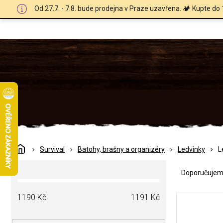
Přejít
Od 27.7. - 7.8. bude prodejna v Praze uzavřena. 🏕️ Kupte do 
na
obsah
Domů
Survival
Batohy, brašny a organizéry
Ledvinky
L
Ř
P
a
Doporučuje
o
z
s
e
V
t
1190
Kč
1191
Kč
n
ý
r
í
p
a