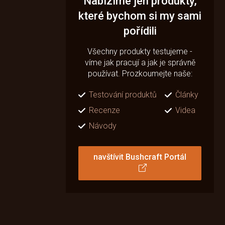
Nabízíme jen produkty,
které bychom si my sami
pořídili
Všechny produkty testujeme -
víme jak pracují a jak je správně
používat. Prozkoumejte naše:
Testování produktů
Články
Recenze
Videa
Návody
navštívit Bushcraft Portál