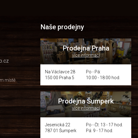
Naše prodejny
Prodejna Praha
více informací
p.cz
Na Václavce 28
Po - Pá:
150 00 Praha 5
10:00 - 18:00 hod.
om místě
Prodejna Šumperk
více informací
y
Jesenická 22
Po - Čt: 13 - 17 hod.
787 01 Šumperk
Pá: 9 - 17 hod.