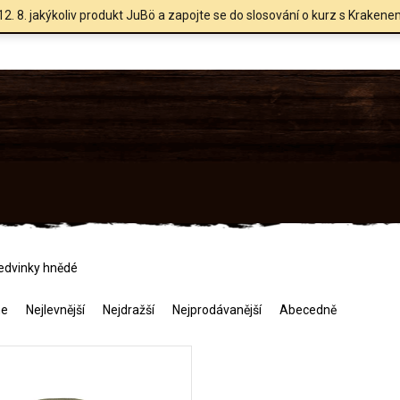
12. 8. jakýkoliv produkt JuBö a zapojte se do slosování o kurz s Krakene
edvinky hnědé
me
Nejlevnější
Nejdražší
Nejprodávanější
Abecedně