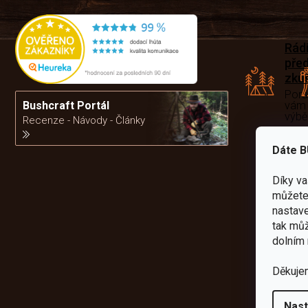
Rád
pře
zku
Por
vám
Bushcraft Portál
výb
Recenze - Návody - Články
Dáte B
da
Díky v
můžete 
nastave
tak můž
dolním 
Děkuje
Nast