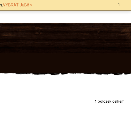
m.
VYBRAT JuBö »
1
položek celkem