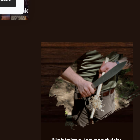
usky
Novinky