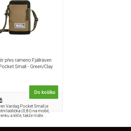
ér přes rameno Fjällräven
Pocket Small - Green/Clay
Do košíku
č
även Vardag Pocket Small je
ní taštička (0,8 l) na mobil,
enku a klíče, takže máte...
O