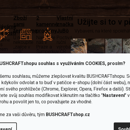
Zboží
2
Vlastní
i
Užijte si to v 
sami
kamenné
značka
dáváme
testujeme
prodejny
JuBö
Vybavení, na které spoléhát
šenosti
U nás
Navštivte
Poctivá
adíme
nekoupíte
nás v
ruční
 s
„zajíce v
Praze a
výroba
ěrem
pytli“
Šumperku
v ČR
Vařiče
USHCRAFTshopu souhlas s využíváním COOKIES, prosím?
lší skvělé výhody
a
ašemu souhlasu, můžeme zlepšovat kvalitu BUSHCRAFTshopu.
S
Nože
Sekery
kartuše
Ná
kdykoliv odvolat a to buď v patičce e-shopu (dolní část webu), 
ní svého prohlížeče (Chrome, Explorer, Opera, Firefox a další). S
ete svůj souhlas modifikovat kliknutím na tlačítko "
Nastavení
" 
rohu a povolit jen to, co považujete za vhodné.
me za vaši důvěru, tým
BUSHCRAFTshop.cz
Bundy
Celty a
a
avení
Souh