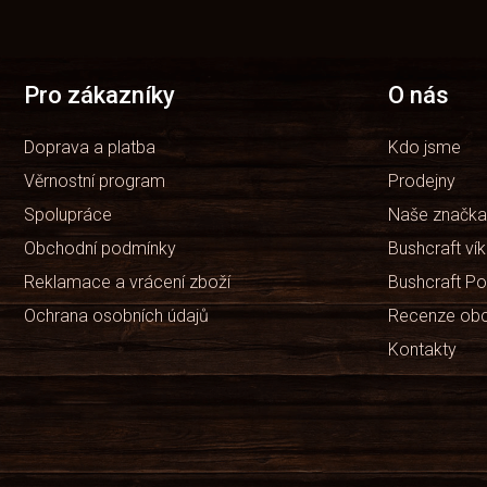
á
p
a
t
Pro zákazníky
O nás
í
Doprava a platba
Kdo jsme
Věrnostní program
Prodejny
Spolupráce
Naše značka
Obchodní podmínky
Bushcraft ví
Reklamace a vrácení zboží
Bushcraft Po
Ochrana osobních údajů
Recenze ob
Kontakty