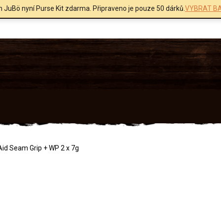
m JuBö nyní Purse Kit zdarma. Připraveno je pouze 50 dárků.
VYBRAT BA
Aid Seam Grip + WP 2 x 7g