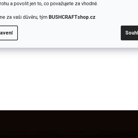
rohu a povolit jen to, co považujete za vhodné.
me za vaši důvěru, tým
BUSHCRAFTshop.cz
 astmatu nebo dýchací potíže.
avení
Souh
Přidat hodnocení