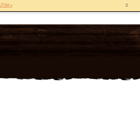
TOH »