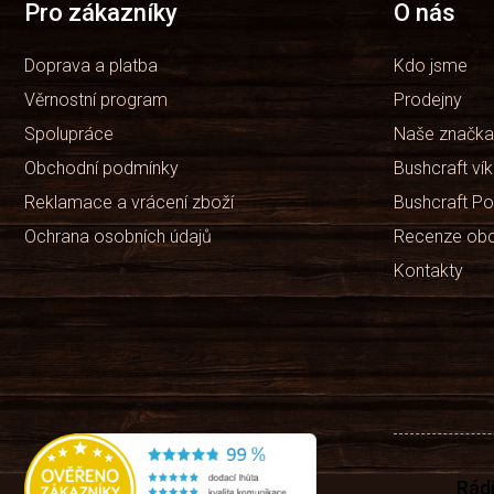
t
Pro zákazníky
O nás
í
Doprava a platba
Kdo jsme
Věrnostní program
Prodejny
Spolupráce
Naše značka
Obchodní podmínky
Bushcraft ví
Reklamace a vrácení zboží
Bushcraft Po
Ochrana osobních údajů
Recenze ob
Kontakty
Rád