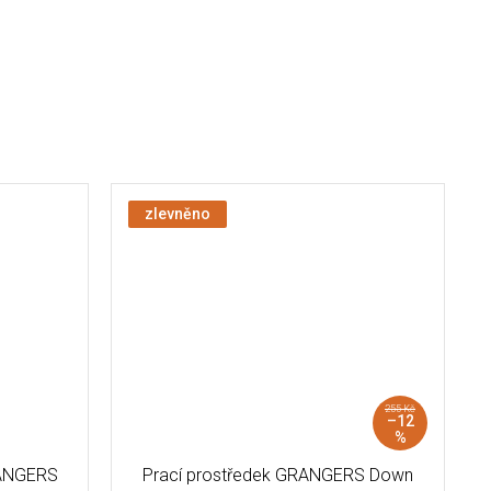
zlevněno
255 Kč
–12
%
RANGERS
Prací prostředek GRANGERS Down