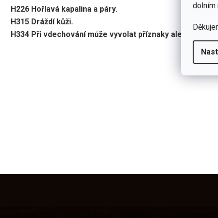
dolním 
H226 Hořlavá kapalina a páry.
H315 Dráždí kůži.
Děkuje
H334 Při vdechování může vyvolat příznaky alergie nebo
Nast
Z
á
p
a