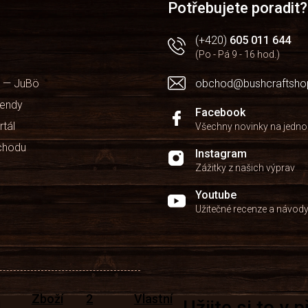
Potřebujete poradit?
(+420)
605 011 644
(Po - Pá 9 - 16 hod.)
 — JuBö
obchod@bushcraftsho
kendy
Facebook
rtál
Všechny novinky na jedn
chodu
Instagram
Zážitky z našich výprav
Youtube
Užitečné recenze a návod
Zboží
2
Vlastní
Užijte si to v 
i