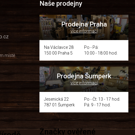
Naše prodejny
Prodejna Praha
více informací
p.cz
Na Václavce 28
Po - Pá:
150 00 Praha 5
10:00 - 18:00 hod.
om místě
Prodejna Šumperk
více informací
y
Jesenická 22
Po - Čt: 13 - 17 hod.
787 01 Šumperk
Pá: 9 - 17 hod.
Značky ověřené
přírodě