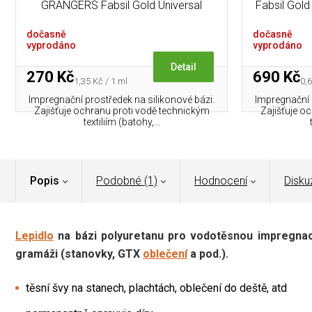
GRANGERS Fabsil Gold Universal
Fabsil Gold
Protector - 200 ml
dočasně
dočasně
vyprodáno
vyprodáno
Detail
270 Kč
690 Kč
Měrná
Mě
1,35 Kč / 1 ml
0,6
cena:
cen
Impregnační prostředek na silikonové bázi.
Impregnační 
Zajišťuje ochranu proti vodě technickým
Zajišťuje o
textiliím (batohy,...
Popis
Podobné (1)
Hodnocení
Disku
Lepidlo
na bázi polyuretanu pro vodotěsnou impregnaci
gramáži (stanovky, GTX
oblečení
a pod.).
těsní švy na stanech, plachtách, oblečení do deště, atd