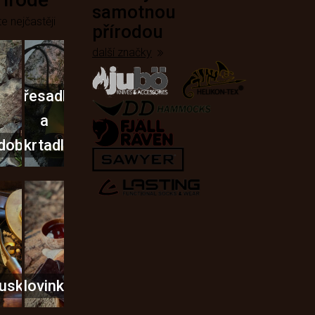
samotnou
e nejčastěji
přírodou
další značky
Křesadla
a
dobí
škrtadla
usky
Novinky