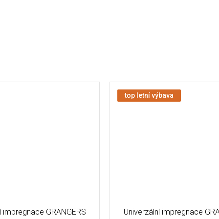
top letní výbava
ní impregnace GRANGERS
Univerzální impregnace G