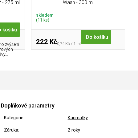
 - 275 ml
Wash - 300 ml
skladem
(11 ks)
 košíku
Do košíku
222 Kč
Měrná
0,74 Kč / 1 ml
ro zvýšení
cena:
rových
vy...
Doplňkové parametry
Kategorie
:
Karimatky
Záruka
:
2 roky