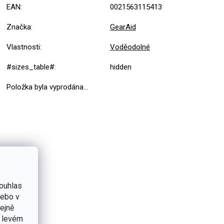
EAN
:
0021563115413
Značka
:
GearAid
Vlastnosti
:
Voděodolné
#sizes_table#
:
hidden
Položka byla vyprodána…
ouhlas
nebo v
tejně
v levém