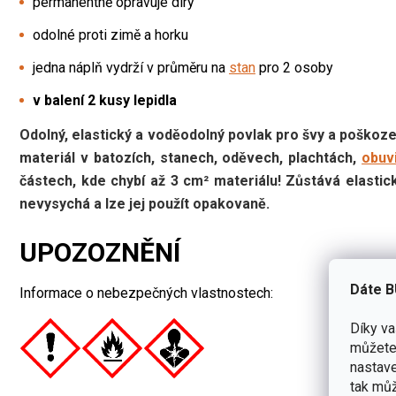
permanentně opravuje díry
odolné proti zimě a horku
jedna náplň vydrží v průměru na
stan
pro 2 osoby
v balení 2 kusy lepidla
Odolný, elastický a voděodolný povlak pro švy a poškoz
materiál v batozích, stanech, oděvech, plachtách,
obuv
částech, kde chybí až 3 cm² materiálu! Zůstává elastick
nevysychá a lze jej použít opakovaně.
UPOZOZNĚNÍ
Dáte B
Informace o nebezpečných vlastnostech:
Díky v
můžete 
nastave
tak můž