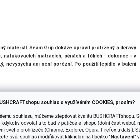
ený materiál. Seam Grip dokáže opravit protržený a děravý
i
, nafukovacích matracích, pěnách a fóliích - dokonce i v
ý, nevysychá ani není porézní. Po použití lepidlo v balení
USHCRAFTshopu souhlas s využíváním COOKIES, prosím?
ašemu souhlasu, můžeme zlepšovat kvalitu BUSHCRAFTshopu.
S
kdykoliv odvolat a to buď v patičce e-shopu (dolní část webu), 
ní svého prohlížeče (Chrome, Explorer, Opera, Firefox a další). S
ete svůj souhlas modifikovat kliknutím na tlačítko "
Nastavení
" 