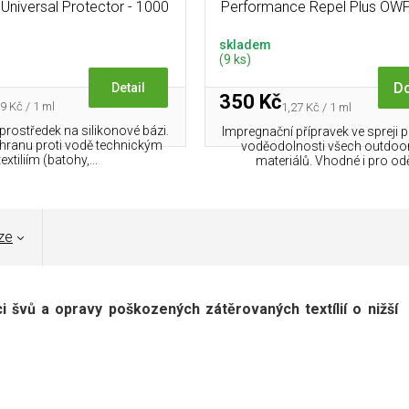
 Universal Protector - 1000
Performance Repel Plus OWP
ml
skladem
(9 ks)
Do
Detail
350 Kč
rná
9 Kč / 1 ml
Měrná
1,27 Kč / 1 ml
a:
cena:
prostředek na silikonové bázi.
Impregnační přípravek ve spreji p
chranu proti vodě technickým
voděodolnosti všech outdoo
textiliím (batohy,...
materiálů. Vhodné i pro odě
ze
 švů a opravy poškozených zátěrovaných textílií o nižší