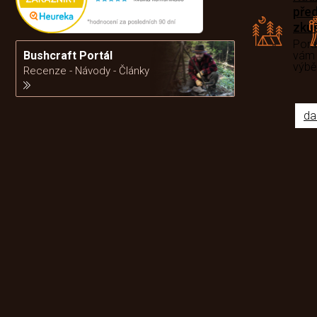
pře
zku
Por
Bushcraft Portál
vám
výb
Recenze - Návody - Články
da