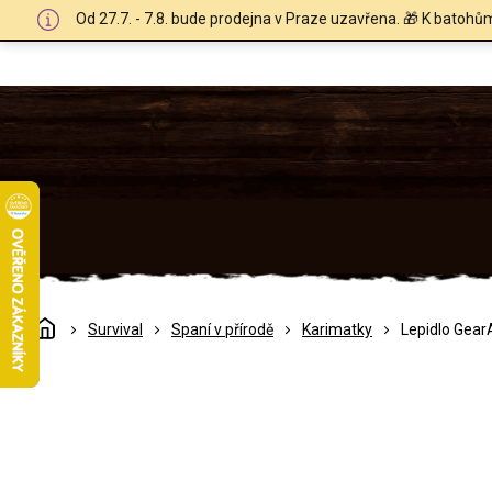
Přejít
Od 27.7. - 7.8. bude prodejna v Praze uzavřena. 🎁 K batohů
na
obsah
Domů
Survival
Spaní v přírodě
Karimatky
Lepidlo Gear