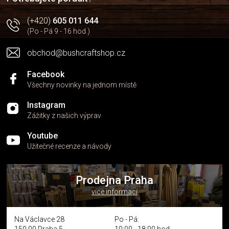
(+420)
605 011 644
(Po - Pá 9 - 16 hod.)
obchod@bushcraftshop.cz
Facebook
Všechny novinky na jednom místě
Instagram
Zážitky z našich výprav
Youtube
Užitečné recenze a návody
Prodejna Praha
více informací
Na Václavce 28
Po - Pá: