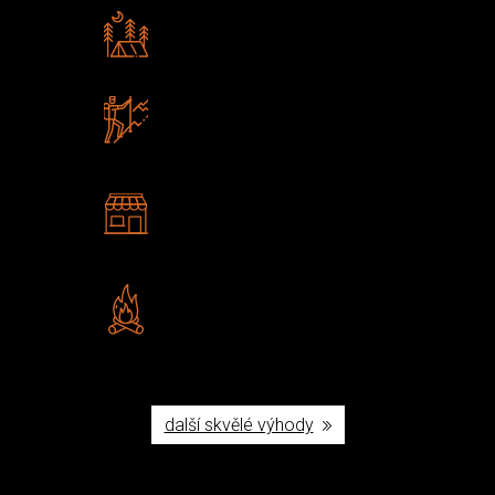
Rádi předáváme zkušenosti
Poradíme vám s výběrem
Zboží sami testujeme
U nás nekoupíte „zajíce v pytli“
2 kamenné prodejny
Navštivte nás v Praze a
Šumperku
Vlastní značka JuBö
Poctivá ruční výroba v ČR
další skvělé výhody