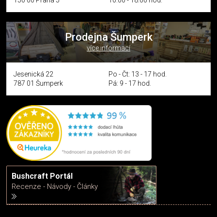
150 00 Praha 5
10:00 - 18:00 hod.
Prodejna Šumperk
více informací
Jesenická 22
Po - Čt: 13 - 17 hod.
787 01 Šumperk
Pá: 9 - 17 hod.
Bushcraft Portál
Recenze - Návody - Články