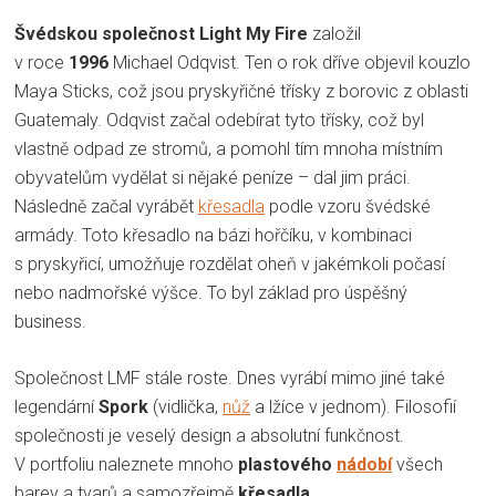
Švédskou společnost Light My Fire
založil
v roce
1996
Michael Odqvist. Ten o rok dříve objevil kouzlo
Maya Sticks, což jsou pryskyřičné třísky z borovic z oblasti
Guatemaly. Odqvist začal odebírat tyto třísky, což byl
vlastně odpad ze stromů, a pomohl tím mnoha místním
obyvatelům vydělat si nějaké peníze – dal jim práci.
Následně začal vyrábět
křesadla
podle vzoru švédské
armády. Toto křesadlo na bázi hořčíku, v kombinaci
s pryskyřicí, umožňuje rozdělat oheň v jakémkoli počasí
nebo nadmořské výšce. To byl základ pro úspěšný
business.
Společnost LMF stále roste. Dnes vyrábí mimo jiné také
legendární
Spork
(vidlička,
nůž
a lžíce v jednom). Filosofií
společnosti je veselý design a absolutní funkčnost.
V portfoliu naleznete mnoho
plastového
nádobí
všech
barev a tvarů a samozřejmě
křesadla.