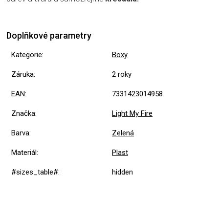
Doplňkové parametry
Kategorie
:
Boxy
Záruka
:
2 roky
EAN
:
7331423014958
Značka
:
Light My Fire
Barva
:
Zelená
Materiál
:
Plast
#sizes_table#
:
hidden