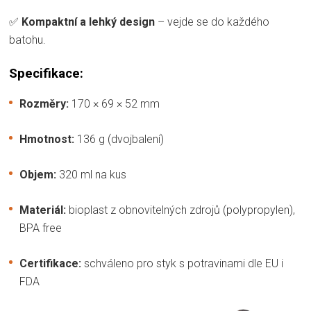
✅
Kompaktní a lehký design
– vejde se do každého
batohu.
Specifikace:
Rozměry:
170 × 69 × 52 mm
Hmotnost:
136 g (dvojbalení)
Objem:
320 ml na kus
Materiál:
bioplast z obnovitelných zdrojů (polypropylen),
BPA free
Certifikace:
schváleno pro styk s potravinami dle EU i
FDA