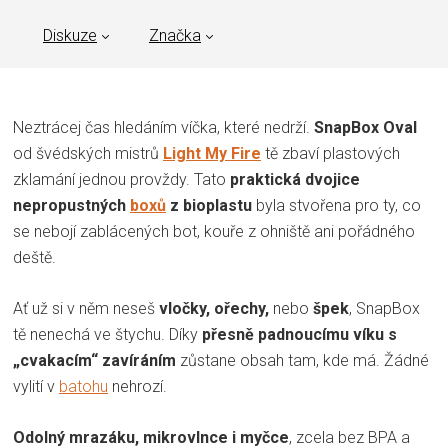
Diskuze
Značka
Neztrácej čas hledáním víčka, které nedrží.
SnapBox Oval
od švédských mistrů
Light My Fire
tě zbaví plastových
zklamání jednou provždy. Tato
praktická dvojice
nepropustných
boxů
z bioplastu
byla stvořena pro ty, co
se nebojí zablácených bot, kouře z ohniště ani pořádného
deště.
Ať už si v něm neseš
vločky, ořechy,
nebo
špek
, SnapBox
tě nenechá ve štychu. Díky
přesně padnoucímu víku s
„cvakacím“ zavíráním
zůstane obsah tam, kde má. Žádné
vylití v
batohu
nehrozí.
Odolný mrazáku, mikrovlnce i myčce
, zcela bez BPA a