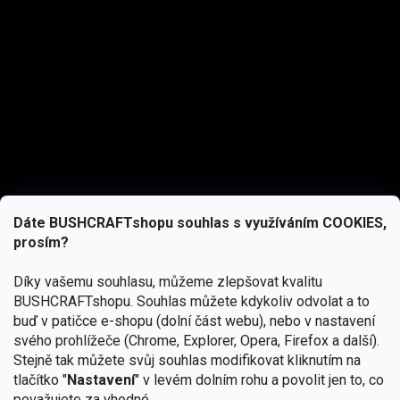
Dáte BUSHCRAFTshopu souhlas s využíváním COOKIES,
prosím?
Díky vašemu souhlasu, můžeme zlepšovat kvalitu
BUSHCRAFTshopu.
Souhlas můžete kdykoliv odvolat a to
buď v patičce e-shopu (dolní část webu), nebo v nastavení
svého prohlížeče (Chrome, Explorer, Opera, Firefox a další).
Stejně tak můžete svůj souhlas modifikovat kliknutím na
tlačítko "
Nastavení
" v levém dolním rohu a povolit jen to, co
Přihlásit se
považujete za vhodné.