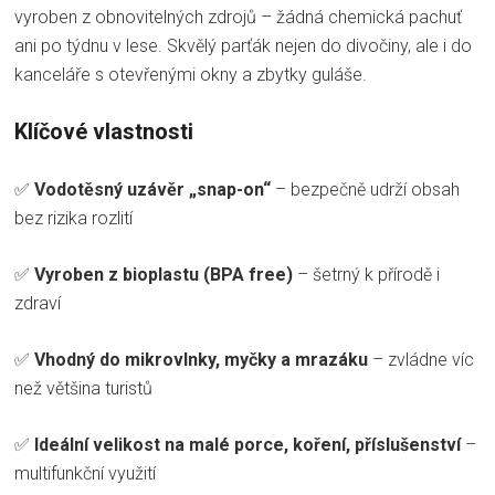
vyroben z obnovitelných zdrojů – žádná chemická pachuť
ani po týdnu v lese. Skvělý parťák nejen do divočiny, ale i do
kanceláře s otevřenými okny a zbytky guláše.
Klíčové vlastnosti
✅
Vodotěsný uzávěr „snap-on“
– bezpečně udrží obsah
bez rizika rozlití
✅
Vyroben z bioplastu (BPA free)
– šetrný k přírodě i
zdraví
✅
Vhodný do mikrovlnky, myčky a mrazáku
– zvládne víc
než většina turistů
✅
Ideální velikost na malé porce, koření, příslušenství
–
multifunkční využití