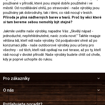
používané v přírodě, které jsou stejně dobře použitelné i ve
městě. Od rozdělávání ohňů, po stravování - naše výrobky jsou
používány jak dobrodruhy, tak i těmi, co rádi nocují v lesích.
Příroda je plná nádherných barev a tvarů. Proč by věci které
si tam bereme sebou nemohly být stejné?
Jakmile uvidíte naše výrobky, napadne Vás: „Skvělý nápad -
jednoduché, nepřehlédnutelné, navíc zcela nové.“ Takhle reaguje
většina lidí, kteří vidí naše výrobky. Od podpalování ohně až po
konzumaci jídla - naše outdoorové výrobky jsou určeny pro
všechny - od těch, kteří rádi opékají na své terase, až po ty, kteří
rádi nocují v divoké přírodě. Naše výrobky budete chtít od chvíle,
kdy je poprvé uchopíte do rukou.
Z
Pro zákazníky
á
p
a
O nás
t
í
Potřebujete poradit?