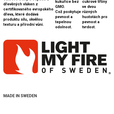
kukuřice bez
cukrové třtiny
dřevěných vláken z
GMO.
ve dvou
certifikovaného evropského
Což poskytuje
různých
dřeva, které dodává
pevnost a
hustotách pro
produktu sílu, skvělou
tepelnou
pevnost a
texturu a přírodní vůni.
odolnost.
tvrdost.
MADE IN SWEDEN