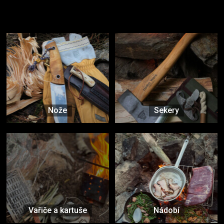
Užijte si to v přírodě
Vybavení, na které spoléháte nejčastěji
Nože
Sekery
Vařiče a kartuše
Nádobí