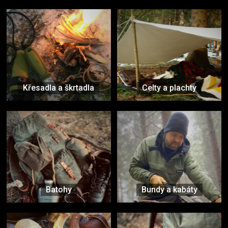
Křesadla a škrtadla
Celty a plachty
Batohy
Bundy a kabáty