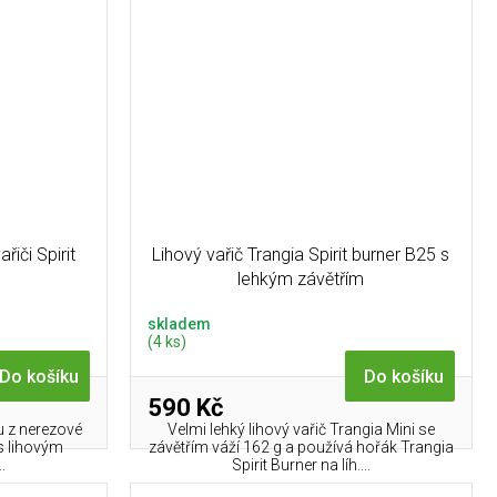
řiči Spirit
Lihový vařič Trangia Spirit burner B25 s
lehkým závětřím
skladem
(4 ks)
Do košíku
Do košíku
590 Kč
u z nerezové
Velmi lehký lihový vařič Trangia Mini se
 s lihovým
závětřím váží 162 g a používá hořák Trangia
.
Spirit Burner na líh....