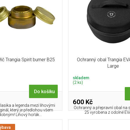
řič Trangia Spirit burner B25
Ochranný obal Trangia EV
Large
skladem
(2 ks)
Do košíku
600 Kč
lasika a legenda mezi lihovými
Ochranný a přepravní obal na 
riginál, který je předlohou všem
25 vyrobena z odolné EV
obným! Lihový hořák...
výbava