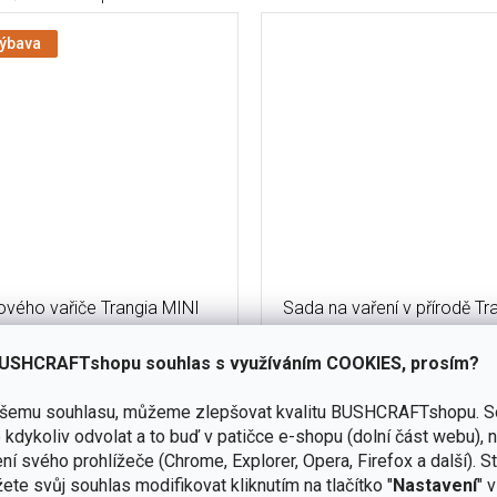
výbava
ového vařiče Trangia MINI
Sada na vaření v přírodě Tr
27-1 HA
USHCRAFTshopu souhlas s využíváním COOKIES, prosím?
skladem
(2 ks)
ašemu souhlasu, můžeme zlepšovat kvalitu BUSHCRAFTshopu.
S
kdykoliv odvolat a to buď v patičce e-shopu (dolní část webu), 
Do košíku
3 625 Kč
ní svého prohlížeče (Chrome, Explorer, Opera, Firefox a další). S
Malá sada pro outdoorové vař
ete svůj souhlas modifikovat kliknutím na tlačítko "
Nastavení
" 
á sada na vaření pro osamělé