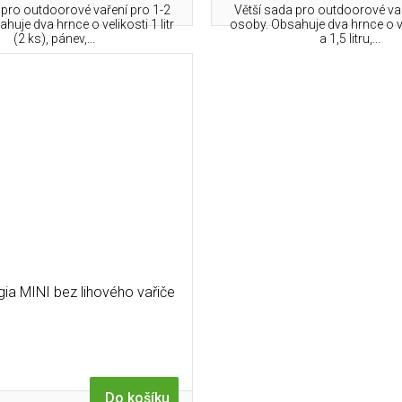
pro outdoorové vaření pro 1-2
Větší sada pro outdoorové vař
huje dva hrnce o velikosti 1 litr
osoby. Obsahuje dva hrnce o ve
(2 ks), pánev,...
a 1,5 litru,...
ia MINI bez lihového vařiče
Do košíku