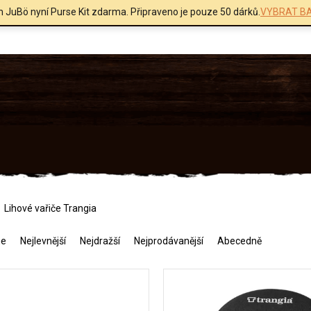
m JuBö nyní Purse Kit zdarma. Připraveno je pouze 50 dárků.
VYBRAT BA
Lihové vařiče Trangia
me
Nejlevnější
Nejdražší
Nejprodávanější
Abecedně