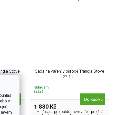
angia Stove
Sada na vaření v přírodě Trangia Stove
27-1 UL
skladem
(2 ks)
ouhlas
Do košíku
Do košíku
nebo v
1 830 Kč
tejně
ení pro 1-2
Malá sada pro outdoorové vaření pro 1-2
v levém