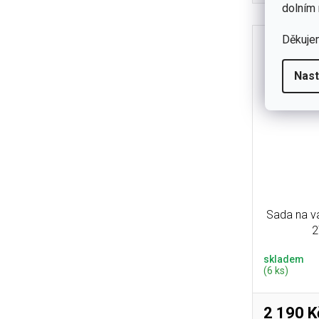
dolním 
Děkuje
Nast
Sada na va
2
skladem
(6 ks)
2 190 K