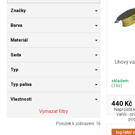
p
i
n
r
s
n
Značky
o
p
í
d
r
p
Barva
u
o
a
k
d
n
Materiál
t
u
e
ů
k
l
Sada
t
Lihový va
ů
Typ
skladem
Typ paliva
(7 ks)
Vlastnosti
440 Kč
Naprostá k
Vymazat filtry
vařiči - o
pod
Položek k zobrazení:
16
top letní 