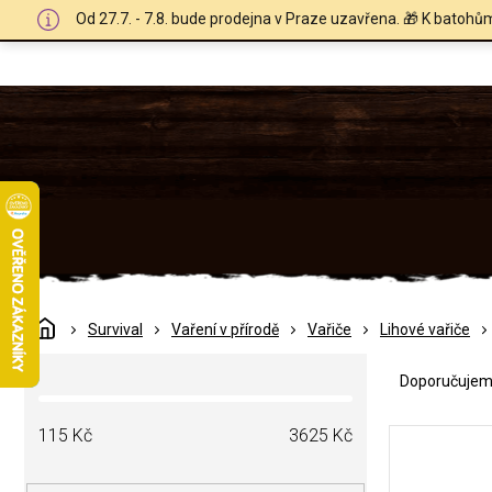
Přejít
Od 27.7. - 7.8. bude prodejna v Praze uzavřena. 🎁 K batohů
na
obsah
Domů
Survival
Vaření v přírodě
Vařiče
Lihové vařiče
Ř
P
a
Doporučuje
o
z
s
e
V
t
115
Kč
3625
Kč
n
ý
r
í
p
a