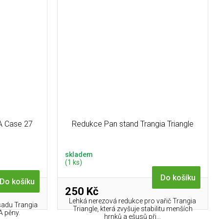
A Case 27
Redukce Pan stand Trangia Triangle
skladem
(1 ks)
Do košíku
Do košíku
250 Kč
Lehká nerezová redukce pro vařič Trangia
sadu Trangia
Triangle, která zvyšuje stabilitu menších
A pěny.
hrnků a ešusů při...