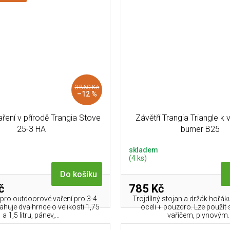
3 860 Kč
–12 %
ření v přírodě Trangia Stove
Závětří Trangia Triangle k va
25-3 HA
burner B25
skladem
(4 ks)
Do košíku
č
785 Kč
 pro outdoorové vaření pro 3-4
Trojdílný stojan a držák hořák
huje dva hrnce o velikosti 1,75
oceli + pouzdro. Lze použít
a 1,5 litru, pánev,...
vařičem, plynovým..