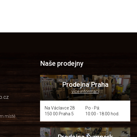
Naše prodejny
Prodejna Praha
více informací
p.cz
Na Václavce 28
Po - Pá:
150 00 Praha 5
10:00 - 18:00 hod.
om místě