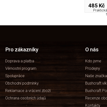
485 Kč
Praktick
Z
á
p
a
t
Pro zákazníky
O nás
í
Doprava a platba
Kdo jsme
Věrnostní program
Prodejny
Spolupráce
Naše značka
Obchodní podmínky
Bushcraft ví
Reklamace a vrácení zboží
Bushcraft Po
Ochrana osobních údajů
Recenze ob
Kontakty