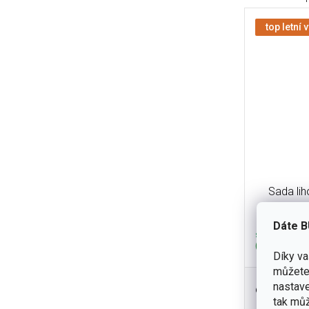
top letní 
Sada lih
Dáte B
skladem
(5 ks)
Díky v
můžete 
nastave
925 Kč
tak můž
Praktick