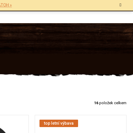
TOH »
16
položek celkem
top letní výbava