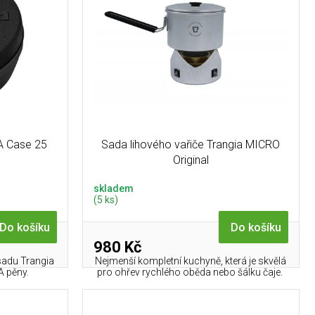
A Case 25
Sada lihového vařiče Trangia MICRO
Original
skladem
(5 ks)
Do košíku
Do košíku
980 Kč
sadu Trangia
Nejmenší kompletní kuchyně, která je skvělá
A pěny.
pro ohřev rychlého oběda nebo šálku čaje.