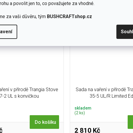
osoby. Obsahuje dva hrnce o vel
rohu a povolit jen to, co považujete za vhodné.
turisty a dobrodruhy.
(2 ks), pánev,...
me za vaši důvěru, tým
BUSHCRAFTshop.cz
avení
Souh
ření v přírodě Trangia Stove
Sada na vaření v přírodě Tr
7-2 UL s konvičkou
35-5 UL/R Limited Ed
skladem
(2 ks)
Do košíku
č
2 810 Kč