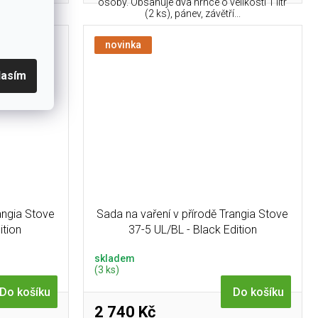
ikosti 1 litr
osoby. Obsahuje dva hrnce o velikosti 1 litr
(2 ks), pánev, závětří...
novinka
lasím
angia Stove
Sada na vaření v přírodě Trangia Stove
ition
37-5 UL/BL - Black Edition
skladem
(3 ks)
Do košíku
Do košíku
2 740 Kč