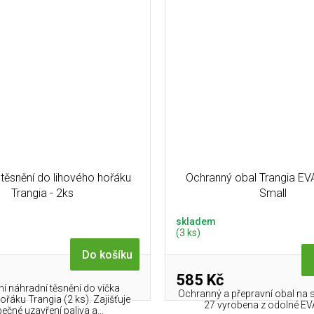
těsnění do lihového hořáku
Ochranný obal Trangia EV
Trangia - 2ks
Small
skladem
(3 ks)
Do košíku
585 Kč
ní náhradní těsnění do víčka
Ochranný a přepravní obal na 
ořáku Trangia (2 ks). Zajišťuje
27 vyrobena z odolné EV
ečné uzavření paliva a...