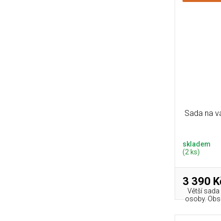
Sada na va
skladem
(2 ks)
3 390 K
Větší sada
osoby. Obsa