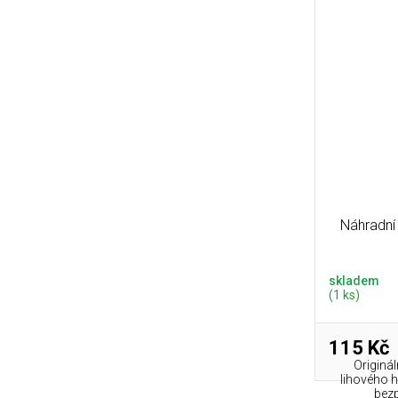
Náhradní 
skladem
(1 ks)
115 Kč
Originál
lihového h
bezp