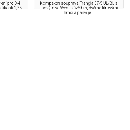
ení pro 3-4
Kompaktní souprava Trangia 37-5 UL/BL s
likosti 1,75
lihovým vařičem, závětřím, dvěma litrovými
hrnci a pánví je...