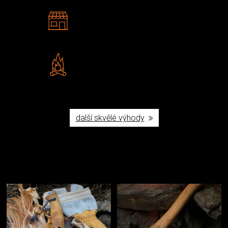
2 kamenné prodejny
Navštivte nás v Praze a
Šumperku
Vlastní značka JuBö
Poctivá ruční výroba v ČR
další skvělé výhody
Užijte si to v přírodě
Vybavení, na které spoléháte nejčastěji