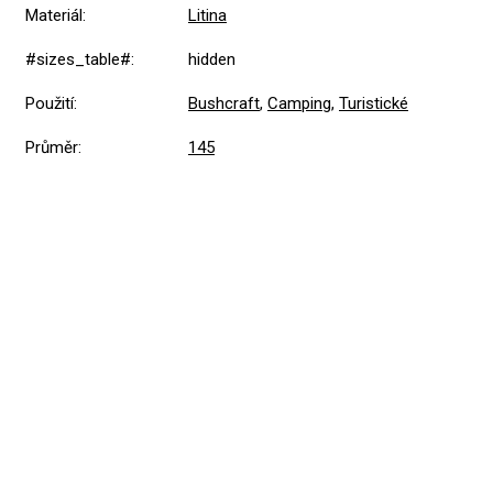
Materiál
:
Litina
#sizes_table#
:
hidden
Použití
:
Bushcraft
,
Camping
,
Turistické
Průměr
:
145
Přidat hodnocení