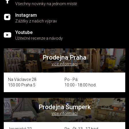
Všechny novinky na jednom místě
Instagram
Zážitky z našich výprav
Youtube
Užitečné recenze a návody
Prodejna Praha
více informací
Na Václavce 28
Po - Pá:
150 00 Praha 5
10:00 - 18:00 hod.
Prodejna Šumperk
více informací