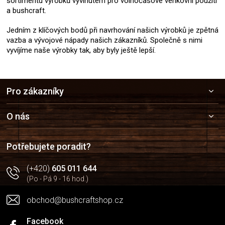
sortimentu výrobků vyvinutém pro volnočasové venkovní použití
a bushcraft.
Jedním z klíčových bodů při navrhování našich výrobků je zpětná
vazba a vývojové nápady našich zákazníků. Společně s nimi
vyvíjíme naše výrobky tak, aby byly ještě lepší.
Z
Pro zákazníky
á
p
a
O nás
t
í
Potřebujete poradit?
(+420)
605 011 644
(Po - Pá 9 - 16 hod.)
obchod@bushcraftshop.cz
Facebook