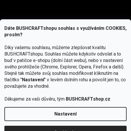
Dáte BUSHCRAFTshopu souhlas s využíváním COOKIES,
prosím?
Díky vašemu souhlasu, můžeme zlepšovat kvalitu
BUSHCRAFTshopu.
Souhlas můžete kdykoliv odvolat a to
buď v patičce e-shopu (dolní část webu), nebo v nastavení
svého prohlížeče (Chrome, Explorer, Opera, Firefox a další).
Stejně tak můžete svůj souhlas modifikovat kliknutím na
tlačítko "
Nastavení
" v levém dolním rohu a povolit jen to, co
Přihlásit se
považujete za vhodné.
Vložením e-mailu souhlasíte s
podmínkami ochrany osobních údajů
Děkujeme za vaši důvěru, tým
BUSHCRAFTshop.cz
Nastavení
Od 27.7. - 7.8. bude prodejna v Praze uzavřena.
Copyright 2026
BUSHCRAFTshop.cz
. Všechna práva
🏕️ Kupte do 12. 8. jakýkoliv produkt JuBö a
vyhrazena.
Upravit nastavení cookies
zapojte se do slosování o kurz s