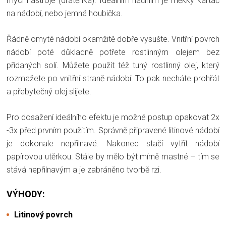
mycí nástroje (drátěnka). Ideálním náčiním je měkký kartáč
na nádobí, nebo jemná houbička.
Řádně omyté nádobí okamžitě dobře vysušte. Vnitřní povrch
nádobí poté důkladně potřete rostlinným olejem bez
přidaných solí. Můžete použít též tuhý rostlinný olej, který
rozmažete po vnitřní straně nádobí. To pak necháte prohřát
a přebytečný olej slijete.
Pro dosažení ideálního efektu je možné postup opakovat 2x
-3x před prvním použitím. Správně připravené litinové nádobí
je dokonale nepřilnavé. Nakonec stačí vytřít nádobí
papírovou utěrkou. Stále by mělo být mírně mastné – tím se
stává nepřilnavým a je zabráněno tvorbě rzi.
VÝHODY:
Litinový povrch