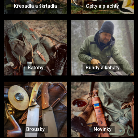
Křesadla a škrtadla
Celty a plachty
Batohy
Bundy a kabáty
Brousky
Novinky