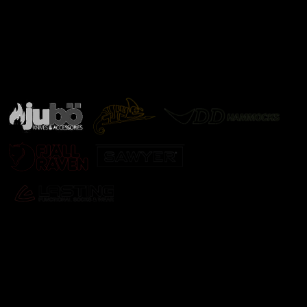
Značky ověřené samotnou přírodou
další značky
Odebírat newsletter
Vložte svůj e-mail a my vám budeme zasílat informace o