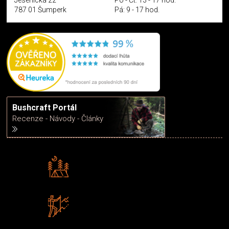
Jesenická 22
Po - Čt: 13 - 17 hod.
787 01 Šumperk
Pá: 9 - 17 hod.
Bushcraft Portál
Recenze - Návody - Články
Rádi předáváme zkušenosti
Poradíme vám s výběrem
Zboží sami testujeme
U nás nekoupíte „zajíce v pytli“