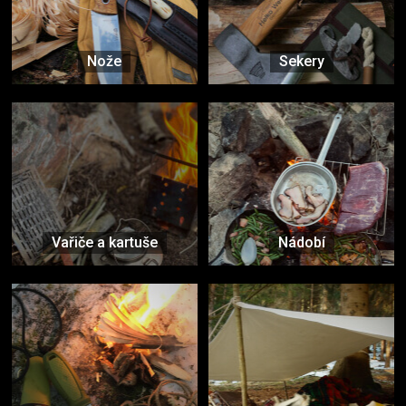
Nože
Sekery
Vařiče a kartuše
Nádobí