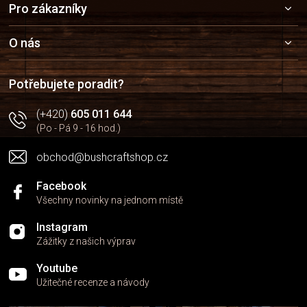
Pro zákazníky
á
p
a
O nás
t
í
Potřebujete poradit?
(+420)
605 011 644
(Po - Pá 9 - 16 hod.)
obchod@bushcraftshop.cz
Facebook
Všechny novinky na jednom místě
Instagram
Zážitky z našich výprav
Youtube
Užitečné recenze a návody