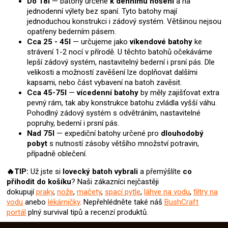
Do 18l
— batohy určené
k dennímu nošení
a na
jednodenní výlety bez spaní. Tyto batohy mají
jednoduchou konstrukci i zádový systém. Většinou nejsou
opatřeny bederním pásem.
Cca 25 - 45l
— určujeme jako
víkendové batohy
ke
strávení 1-2 nocí v přírodě. U těchto batohů očekáváme
lepší zádový systém, nastavitelný bederní i prsní pás. Dle
velikosti a možností zavěšení lze doplňovat dalšími
kapsami, nebo část vybavení na batoh zavěsit.
Cca 45-75l
—
vícedenní batohy
by měly zajišťovat extra
pevný rám, tak aby konstrukce batohu zvládla vyšší váhu.
Pohodlný zádový systém s odvětráním, nastavitelné
popruhy, bederní i prsní pás.
Nad 75l
— expediční batohy určené pro
dlouhodobý
pobyt
s nutností zásoby většího množství potravin,
případně oblečení.
🔥TIP:
Už jste si
lovecký batoh
vybrali
a přemýšlíte
co
přihodit do košíku
? Naši zákazníci nejčastěji
dokupují
praky
,
nože
,
mačety
,
spací pytle
,
láhve na vodu
,
filtry na
vodu
anebo
lékárničky
. Nepřehlédněte také náš
BushCraft
portál
plný survival tipů a recenzí produktů.
Z