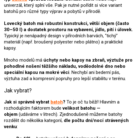
c
univerzál, který splní vše. Pak je nutné pořídit si více variant
í
batohů pro různé typy výprav a pobytů v přírodě.
p
r
Lovecký batoh
má robustní konstrukci, větší objem (často
v
30–50 l)
a dostatek prostoru na vybavení, jídlo, pití i úlovek.
k
Typický je nenápadný design v přírodních barvách, "tichý"
y
materiál (např. broušený polyester nebo plátno) a praktické
v
kapsy.
ý
p
Mnoho modelů má
úchyty nebo kapsy na zbraň, výztuže pro
i
pohodlné nošení těžšího nákladu, voděodolné dno nebo
s
speciální kapsu na mokré věci
. Nechybí ani bederní pás,
u
výztuha zad a kompresní popruhy pro lepší stabilitu v terénu.
Jak vybrat?
Jak si správně vybrat
batoh
?
To je oč tu běží! Hlavním a
rozhodujícím faktorem bude
velikost batohu —
objem
(udáváme v litrech). Zjednodušeně můžeme batohy
rozdělit do několika kategorií,
dle počtu dní/nocí strávených
venku
: