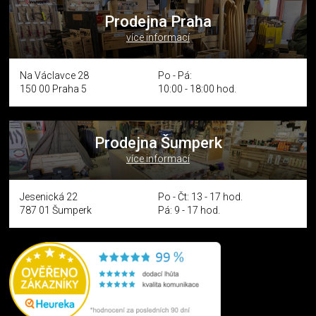
Prodejna Praha
více informací
Na Václavce 28
Po - Pá:
150 00 Praha 5
10:00 - 18:00 hod.
Prodejna Šumperk
více informací
Jesenická 22
Po - Čt: 13 - 17 hod.
787 01 Šumperk
Pá: 9 - 17 hod.