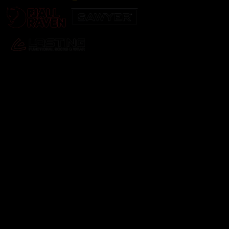
Odebírat newsletter
Vložte svůj e-mail a my vám budeme zasílat informace o
nových produktech na našem e-shopu.
E-mail
Vložením e-mailu souhlasíte s
podmínkami ochrany
osobních údajů