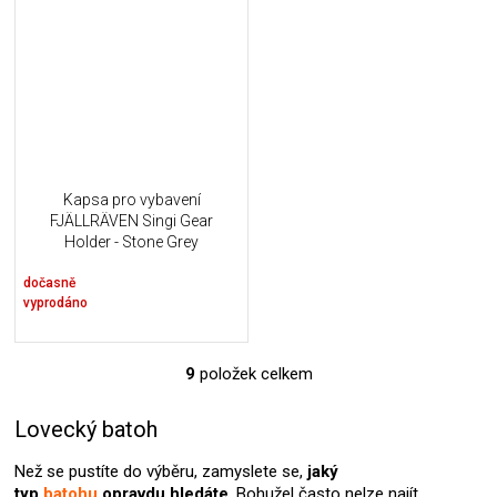
Kapsa pro vybavení
FJÄLLRÄVEN Singi Gear
Holder - Stone Grey
dočasně
vyprodáno
9
položek celkem
O
v
l
Lovecký batoh
á
d
Než se pustíte do výběru, zamyslete se,
jaký
a
typ
batohu
opravdu hledáte
. Bohužel často nelze najít