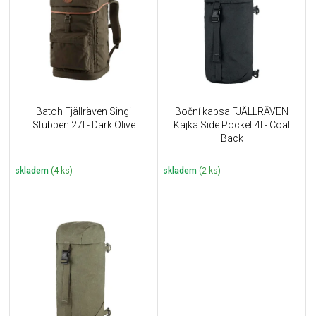
u
i
k
s
t
p
ů
r
o
d
u
Batoh Fjällräven Singi
Boční kapsa FJÄLLRÄVEN
k
Stubben 27l - Dark Olive
Kajka Side Pocket 4l - Coal
t
Back
ů
skladem
(4 ks)
skladem
(2 ks)