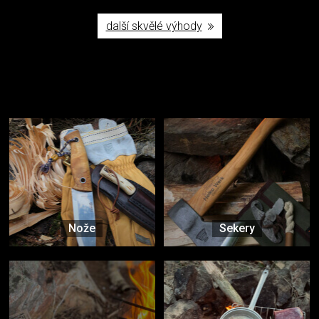
další skvělé výhody
Užijte si to v přírodě
Vybavení, na které spoléháte nejčastěji
Nože
Sekery