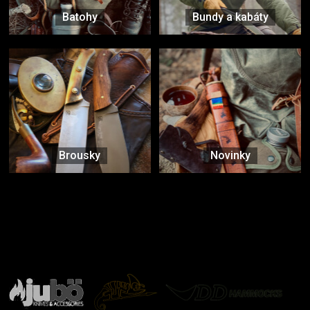
Batohy
Bundy a kabáty
Brousky
Novinky
Značky ověřené samotnou přírodou
další značky