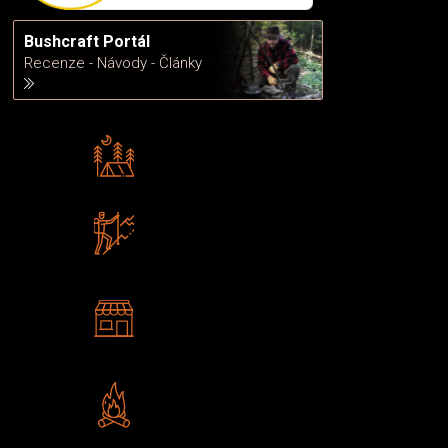
Bushcraft Portál
Recenze - Návody - Články
Rádi předáváme zkušenosti
Poradíme vám s výběrem
Zboží sami testujeme
U nás nekoupíte „zajíce v pytli“
2 kamenné prodejny
Navštivte nás v Praze a
Šumperku
Vlastní značka JuBö
Poctivá ruční výroba v ČR