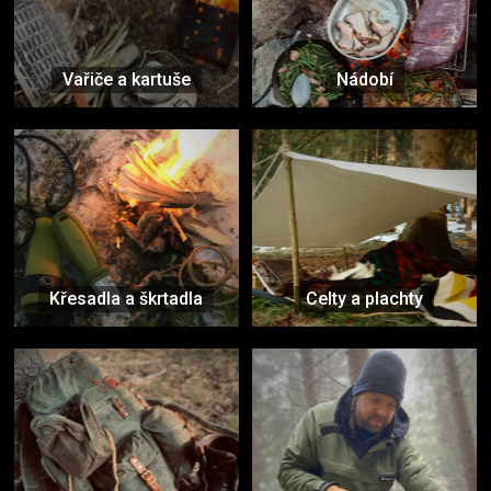
Vařiče a kartuše
Nádobí
Křesadla a škrtadla
Celty a plachty