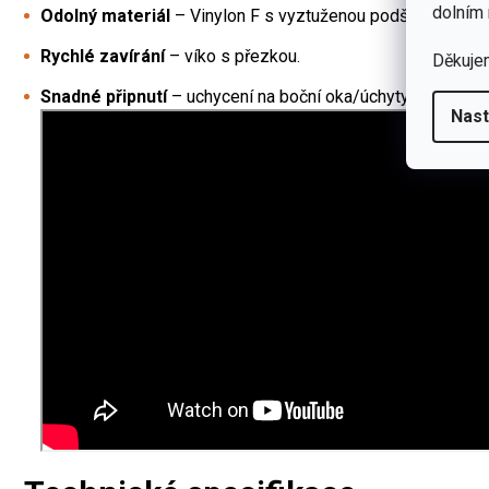
dolním 
Odolný materiál
– Vinylon F s vyztuženou podšívkou z re
Rychlé zavírání
– víko s přezkou.
Děkuje
Snadné připnutí
– uchycení na boční oka/úchyty batohu (be
Nast