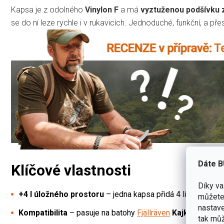
Kapsa je z odolného
Vinylon F
a má
vyztuženou podšívku 
se do ní leze rychle i v rukavicích. Jednoduché, funkční, a pře
Dáte B
Klíčové vlastnosti
Díky v
+4 l úložného prostoru
– jedna kapsa přidá 4 litry navíc.
můžete 
nastave
Kompatibilita
– pasuje na batohy
Fjällräven
Kajka
a na bat
tak můž