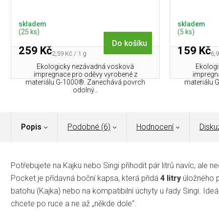
skladem
skladem
(25 ks)
(5 ks)
Do košíku
259 Kč
159 Kč
Měrná
Mě
2,59 Kč / 1 g
6,9
cena:
cen
Ekologicky nezávadná vosková
Ekolog
impregnace pro oděvy vyrobené z
impregn
materiálu G-1000®. Zanechává povrch
materiálu 
odolný...
Popis
Podobné (6)
Hodnocení
Disku
Potřebujete na Kajku nebo Singi přihodit pár litrů navíc, ale 
Pocket je přídavná boční kapsa, která přidá
4 litry
úložného p
batohu (Kajka) nebo na kompatibilní úchyty u řady Singi. Ideá
chcete po ruce a ne až „někde dole“.