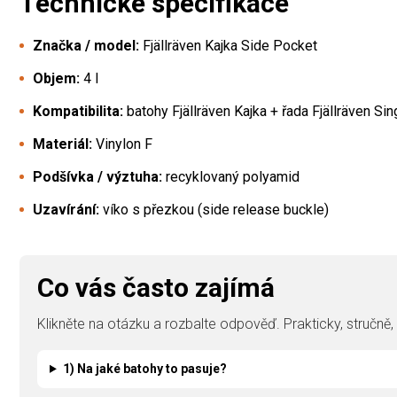
Technické specifikace
Značka / model:
Fjällräven Kajka Side Pocket
Objem:
4 l
Kompatibilita:
batohy Fjällräven Kajka + řada Fjällräven Sin
Materiál:
Vinylon F
Podšívka / výztuha:
recyklovaný polyamid
Uzavírání:
víko s přezkou (side release buckle)
Co vás často zajímá
Klikněte na otázku a rozbalte odpověď. Prakticky, stručně
1) Na jaké batohy to pasuje?