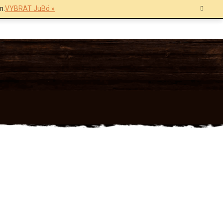
m.
VYBRAT JuBö »