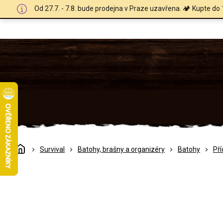
Přejít
Od 27.7. - 7.8. bude prodejna v Praze uzavřena. 🏕️ Kupte do 
na
obsah
Domů
Survival
Batohy, brašny a organizéry
Batohy
Př