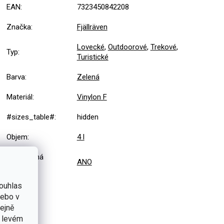
EAN
:
7323450842208
Značka
:
Fjällräven
Lovecké
,
Outdoorové
,
Trekové
,
Typ
:
Turistické
Barva
:
Zelená
Materiál
:
Vinylon F
#sizes_table#
:
hidden
Objem
:
4 l
Voskovaná
ANO
úprava
:
ouhlas
nebo v
tejně
v levém