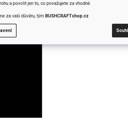
rohu a povolit jen to, co považujete za vhodné.
cyklovaného polyamidu.
me za vaši důvěru, tým
BUSHCRAFTshop.cz
z šití, bez magie).
avení
Souh