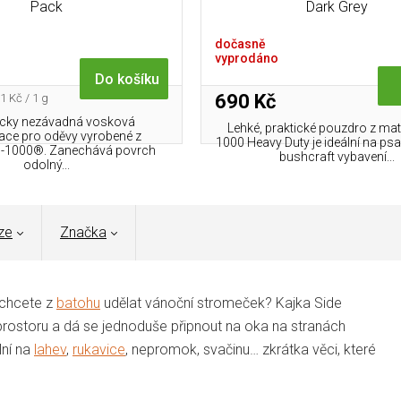
Pack
Dark Grey
dočasně
vyprodáno
Do košíku
rná
690 Kč
1 Kč / 1 g
a:
icky nezávadná vosková
Lehké, praktické pouzdro z mat
ace pro oděvy vyrobené z
1000 Heavy Duty je ideální na psa
G-1000®. Zanechává povrch
bushcraft vybavení...
odolný...
ze
Značka
nechcete z
batohu
udělat vánoční stromeček? Kajka Side
rostoru a dá se jednoduše připnout na oka na stranách
lní na
lahev
,
rukavice
, nepromok, svačinu… zkrátka věci, které