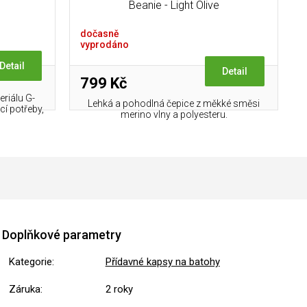
Beanie - Light Olive
dočasně
vyprodáno
Detail
Detail
799 Kč
eriálu G-
Lehká a pohodlná čepice z měkké směsi
cí potřeby,
merino vlny a polyesteru.
Doplňkové parametry
Kategorie
:
Přídavné kapsy na batohy
Záruka
:
2 roky