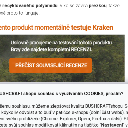
z recyklovaného polyamidu
. Víko se zavírá
přezkou
, takže
sně proto to funguje.
USHCRAFTshopu souhlas s využíváním COOKIES, prosím?
ašemu souhlasu, můžeme zlepšovat kvalitu BUSHCRAFTshopu.
S
kdykoliv odvolat a to buď v patičce e-shopu (dolní část webu), 
ní svého prohlížeče (Chrome, Explorer, Opera, Firefox a další). S
ohy z řady
Singi
.
ete svůj souhlas modifikovat kliknutím na tlačítko "
Nastavení
" 