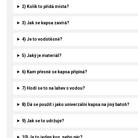
2) Kolik to přidá místa?
3) Jak se kapsa zavírá?
4) Je to vodotěsné?
5) Jaký je materiál?
6) Kam přesně se kapsa připíná?
7) Hodí se to na lahev s vodou?
8) Dá se použít i jako univerzální kapsa na jiný batoh?
9) Jak se to udržuje?
10) Je to jeden kus, nebo pár?