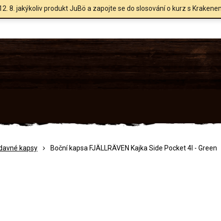
12. 8. jakýkoliv produkt JuBö a zapojte se do slosování o kurz s Krakene
ídavné kapsy
Boční kapsa FJÄLLRÄVEN Kajka Side Pocket 4l - Green