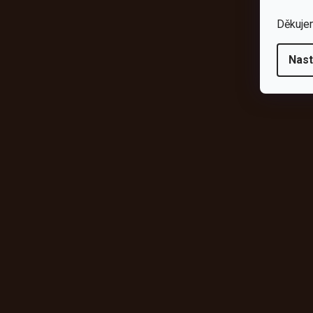
Děkuje
Nast
Odebírat newsletter
Vložte svůj e-mail a my vám budeme zasílat informace o novýc
shopu.
E-mail