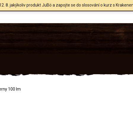
12. 8. jakýkoliv produkt JuBö a zapojte se do slosování o kurz s Krakene
erny 100 lm