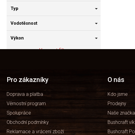
Typ
Vodotěsnost
Výkon
Vymazat filtry
Z
á
Položek k zobrazení:
0
p
a
t
Pro zákazníky
O nás
í
Doprava a platba
Kdo jsme
Věrnostní program
Prodejny
Spolupráce
Naše značka
Obchodní podmínky
Bushcraft ví
Reklamace a vrácení zboží
Bushcraft Po