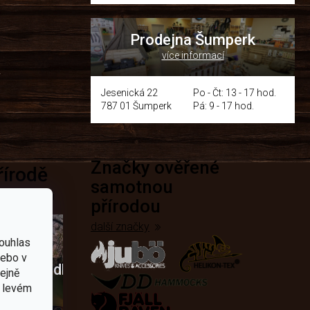
Prodejna Šumperk
více informací
y
Jesenická 22
Po - Čt: 13 - 17 hod.
787 01 Šumperk
Pá: 9 - 17 hod.
Značky ověřené
přírodě
samotnou
e nejčastěji
přírodou
další značky
ouhlas
nebo v
Křesadla
tejně
v levém
a