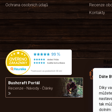
Ochrana osobních údajů
Recenze ob
Kontakty
Rád
pře
zku
Dáte B
Por
vám
Bushcraft Portál
výb
Díky v
Recenze - Návody - Články
můžete 
nastave
da
tak můž
dolním 