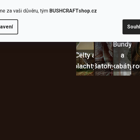
Nože
Sekery
kartuše
Ná
me za vaši důvěru, tým
BUSHCRAFTshop.cz
avení
Souh
Bundy
Celty a
a
plachty
Batohy
kabáty
Bro
Instagram
h produktech na našem e-