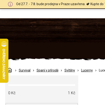
Přejít
Od 27.7. - 7.8. bude prodejna v Praze uzavřena. 🏕️ Kupte do 
na
obsah
Domů
Survival
Spaní v přírodě
Svítilny
Lucerny
Luc
P
o
s
t
0
Kč
1
Kč
r
a