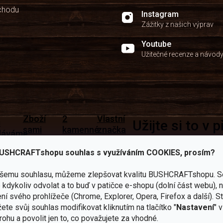
chodu
Instagram
Zážitky z našich výprav
Youtube
Užitečné recenze a návod
Zboží
2
Vlastní
i
Užijte si to v 
sami
kamenné
značka
dáváme
testujeme
prodejny
JuBö
Vybavení, na které spoléhát
šenosti
USHCRAFTshopu souhlas s využíváním COOKIES, prosím?
U nás
Navštivte
Poctivá
adíme
nekoupíte
nás v
ruční
 s
„zajíce v
Praze a
výroba
ěrem
ašemu souhlasu, můžeme zlepšovat kvalitu BUSHCRAFTshopu.
S
pytli“
Šumperku
v ČR
kdykoliv odvolat a to buď v patičce e-shopu (dolní část webu), 
Vařiče
ní svého prohlížeče (Chrome, Explorer, Opera, Firefox a další). S
lší skvělé výhody
ete svůj souhlas modifikovat kliknutím na tlačítko "
Nastavení
" 
a
rohu a povolit jen to, co považujete za vhodné.