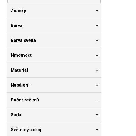
n
n
Značky
í
p
Barva
a
n
Barva světla
e
l
Hmotnost
Materiál
Napájení
Počet režimů
Sada
Světelný zdroj