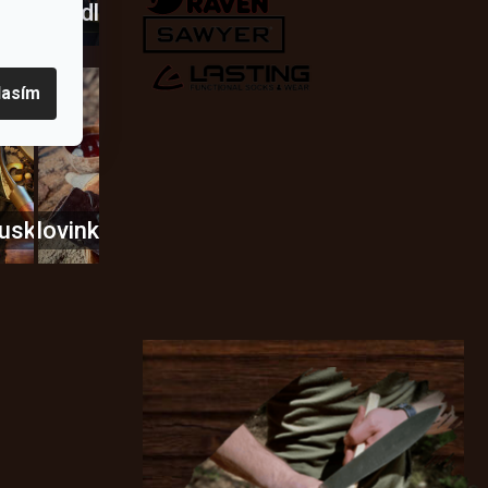
dobí
škrtadla
lasím
usky
Novinky