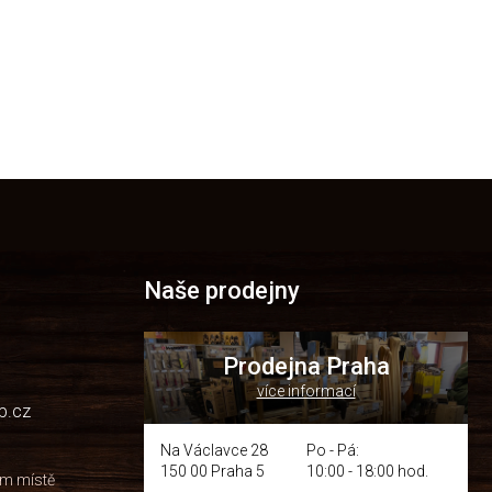
Naše prodejny
Prodejna Praha
více informací
p.cz
Na Václavce 28
Po - Pá:
150 00 Praha 5
10:00 - 18:00 hod.
om místě