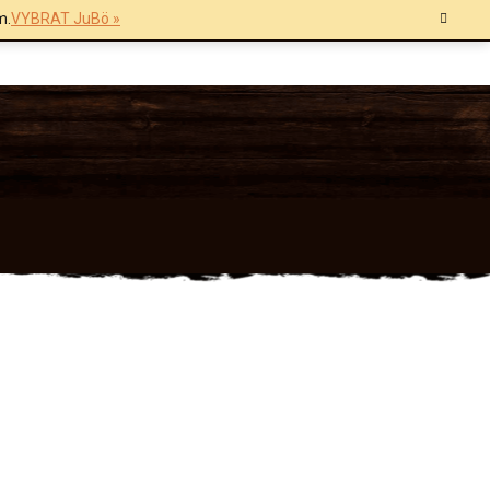
m.
VYBRAT JuBö »