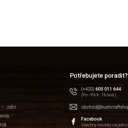
Potřebujete poradit?
(+420)
605 011 644
(Po - Pá 9 - 16 hod.)
 — JuBö
obchod@bushcraftsho
kendy
Facebook
rtál
Všechny novinky na jedn