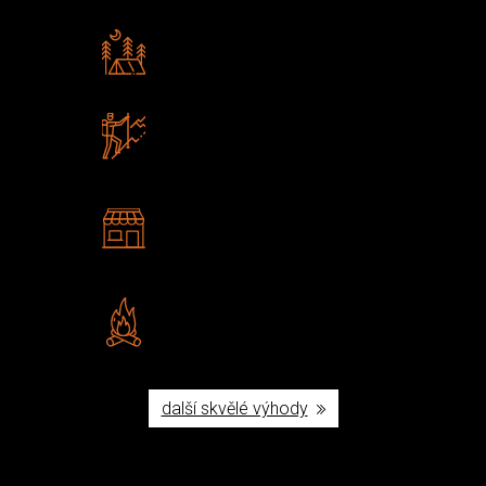
Rádi předáváme zkušenosti
Poradíme vám s výběrem
Zboží sami testujeme
U nás nekoupíte „zajíce v pytli“
2 kamenné prodejny
Navštivte nás v Praze a
Šumperku
Vlastní značka JuBö
Poctivá ruční výroba v ČR
další skvělé výhody