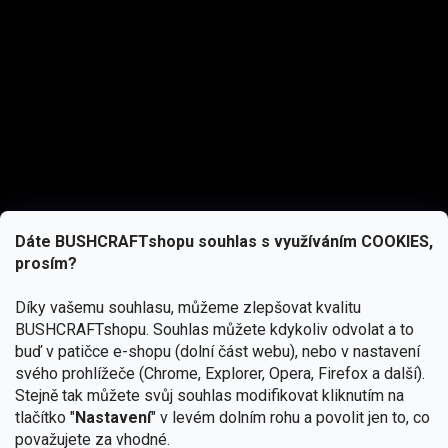
Dáte BUSHCRAFTshopu souhlas s využíváním COOKIES,
prosím?
Díky vašemu souhlasu, můžeme zlepšovat kvalitu
BUSHCRAFTshopu.
Souhlas můžete kdykoliv odvolat a to
buď v patičce e-shopu (dolní část webu), nebo v nastavení
svého prohlížeče (Chrome, Explorer, Opera, Firefox a další).
Stejně tak můžete svůj souhlas modifikovat kliknutím na
tlačítko "
Nastavení
" v levém dolním rohu a povolit jen to, co
Přihlásit se
považujete za vhodné.