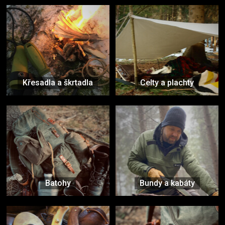
Křesadla a škrtadla
Celty a plachty
Batohy
Bundy a kabáty