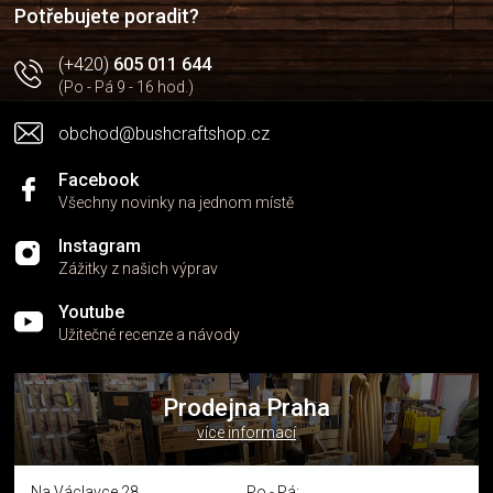
í
p
Potřebujete poradit?
r
v
(+420)
605 011 644
k
(Po - Pá 9 - 16 hod.)
y
v
obchod@bushcraftshop.cz
ý
p
i
Facebook
s
Všechny novinky na jednom místě
u
Instagram
Zážitky z našich výprav
Youtube
Užitečné recenze a návody
Prodejna Praha
více informací
Na Václavce 28
Po - Pá: