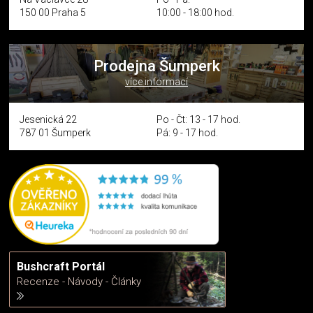
150 00 Praha 5
10:00 - 18:00 hod.
Prodejna Šumperk
více informací
Jesenická 22
Po - Čt: 13 - 17 hod.
787 01 Šumperk
Pá: 9 - 17 hod.
Bushcraft Portál
Recenze - Návody - Články