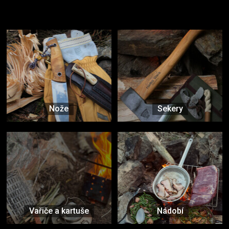
Užijte si to v přírodě
Vybavení, na které spoléháte nejčastěji
Nože
Sekery
Vařiče a kartuše
Nádobí