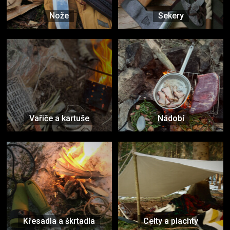
Nože
Sekery
Vařiče a kartuše
Nádobí
Křesadla a škrtadla
Celty a plachty