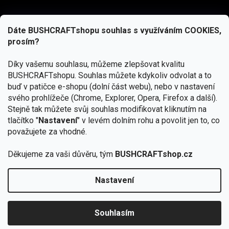
Dáte BUSHCRAFTshopu souhlas s využíváním COOKIES,
prosím?
Díky vašemu souhlasu, můžeme zlepšovat kvalitu
BUSHCRAFTshopu.
Souhlas můžete kdykoliv odvolat a to
buď v patičce e-shopu (dolní část webu), nebo v nastavení
svého prohlížeče (Chrome, Explorer, Opera, Firefox a další).
Stejně tak můžete svůj souhlas modifikovat kliknutím na
tlačítko "
Nastavení
" v levém dolním rohu a povolit jen to, co
Přihlásit se
považujete za vhodné.
Vložením e-mailu souhlasíte s
podmínkami ochrany osobních údajů
Děkujeme za vaši důvěru, tým
BUSHCRAFTshop.cz
Nastavení
Od 27.7. - 7.8. bude prodejna v Praze uzavřena.
Copyright 2026
BUSHCRAFTshop.cz
. Všechna práva
🏕️ Kupte do 12. 8. jakýkoliv produkt JuBö a
vyhrazena.
Upravit nastavení cookies
zapojte se do slosování o kurz s
Souhlasím
Krakenem.
VYBRAT JuBö »
Vytvořil Shoptet