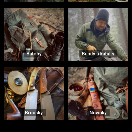
Batohy
Bundy a kabáty
Brousky
Novinky