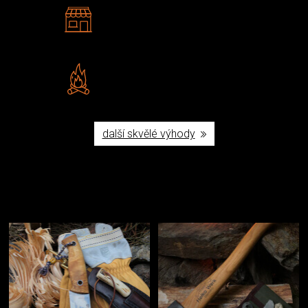
2 kamenné prodejny
Navštivte nás v Praze a
Šumperku
Vlastní značka JuBö
Poctivá ruční výroba v ČR
další skvělé výhody
Užijte si to v přírodě
Vybavení, na které spoléháte nejčastěji