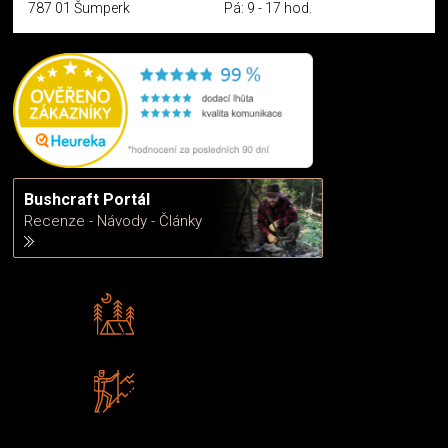
787 01 Šumperk
Pá: 9 - 17 hod.
Bushcraft Portál
Recenze - Návody - Články
Rádi předáváme zkušenosti
Poradíme vám s výběrem
Zboží sami testujeme
U nás nekoupíte „zajíce v pytli“