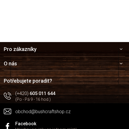
Z
Pro zákazníky
á
p
a
O nás
t
í
Potřebujete poradit?
(+420)
605 011 644
(Po - Pá 9 - 16 hod.)
obchod@bushcraftshop.cz
Facebook