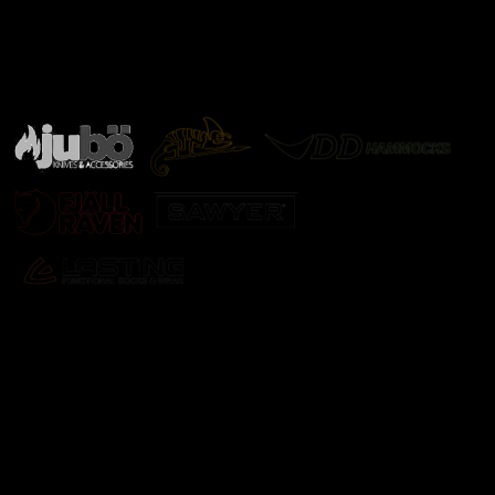
Značky ověřené samotnou přírodou
další značky
Odebírat newsletter
Vložte svůj e-mail a my vám budeme zasílat informace o
nových produktech na našem e-shopu.