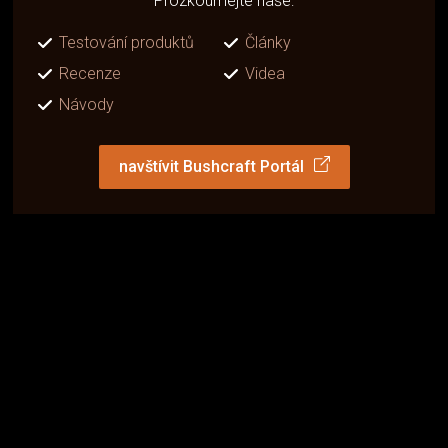
Prozkoumejte naše:
Testování produktů
Články
Recenze
Videa
Návody
navštívit Bushcraft Portál