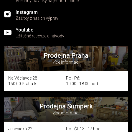
Všechny novinky na jednom místě
Instagram
Zážitky z našich výprav
Youtube
Užitečné recenze a návody
Prodejna Praha
více informací
Na Václavce 28
Po - Pá:
150 00 Praha 5
10:00 - 18:00 hod.
Prodejna Šumperk
více informací
Jesenická 22
Po - Čt: 13 - 17 hod.