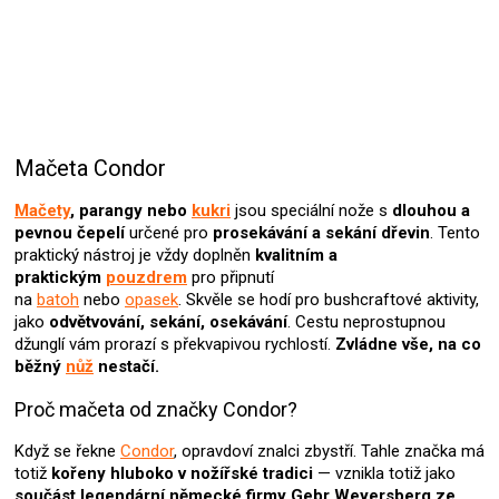
Mačeta Condor
Mačety
, parangy nebo
kukri
jsou speciální nože s
dlouhou a
pevnou čepelí
určené pro
prosekávání a sekání dřevin
. Tento
praktický nástroj je vždy doplněn
kvalitním a
praktickým
pouzdrem
pro připnutí
na
batoh
nebo
opasek
.
Skvěle se hodí pro bushcraftové aktivity,
jako
odvětvování, sekání, osekávání
. Cestu neprostupnou
džunglí vám prorazí s překvapivou rychlostí.
Zvládne vše, na co
běžný
nůž
nestačí.
Proč mačeta od značky Condor?
Když se řekne
Condor
, opravdoví znalci zbystří. Tahle značka má
totiž
kořeny hluboko v nožířské tradici
— vznikla totiž jako
součást legendární německé firmy Gebr Weyersberg ze