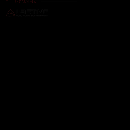
Odebírat newsletter
Vložte svůj e-mail a my vám budeme zasílat informace o
nových produktech na našem e-shopu.
E-mail
Vložením e-mailu souhlasíte s
podmínkami ochrany
osobních údajů
Přihlásit se