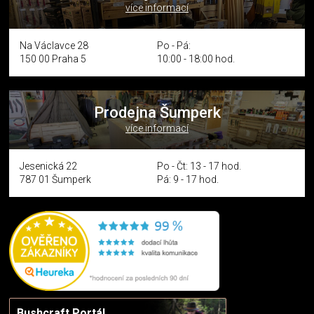
více informací
Na Václavce 28
Po - Pá:
150 00 Praha 5
10:00 - 18:00 hod.
Prodejna Šumperk
více informací
Jesenická 22
Po - Čt: 13 - 17 hod.
787 01 Šumperk
Pá: 9 - 17 hod.
Bushcraft Portál