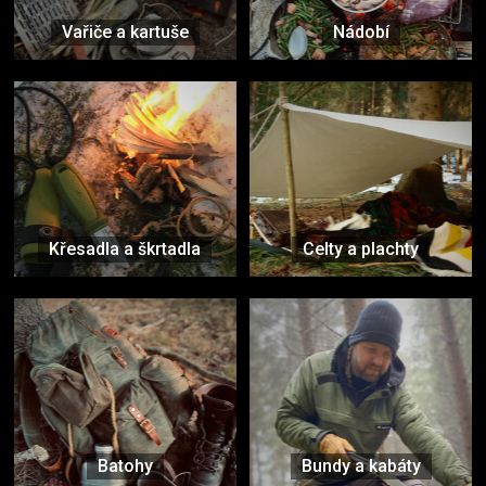
Vařiče a kartuše
Nádobí
Křesadla a škrtadla
Celty a plachty
Batohy
Bundy a kabáty