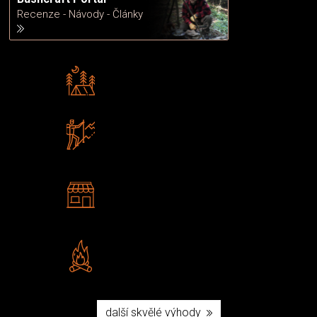
Recenze - Návody - Články
Rádi předáváme zkušenosti
Poradíme vám s výběrem
Zboží sami testujeme
U nás nekoupíte „zajíce v pytli“
2 kamenné prodejny
Navštivte nás v Praze a
Šumperku
Vlastní značka JuBö
Poctivá ruční výroba v ČR
další skvělé výhody