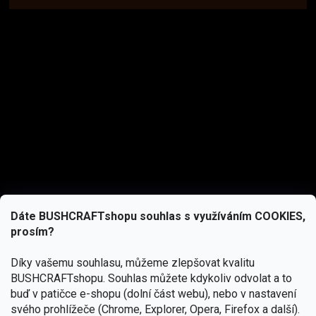
Dáte BUSHCRAFTshopu souhlas s využíváním COOKIES,
prosím?
Díky vašemu souhlasu, můžeme zlepšovat kvalitu
BUSHCRAFTshopu.
Souhlas můžete kdykoliv odvolat a to
buď v patičce e-shopu (dolní část webu), nebo v nastavení
svého prohlížeče (Chrome, Explorer, Opera, Firefox a další).