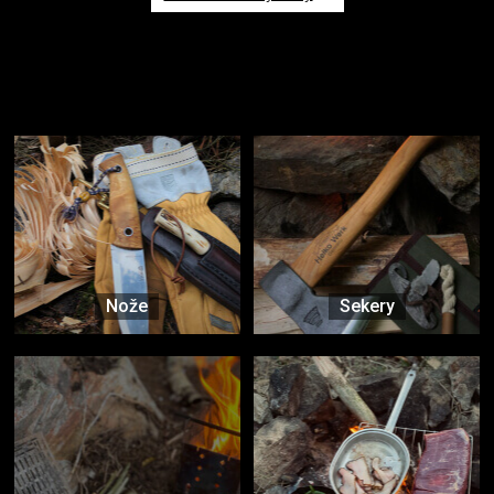
Užijte si to v přírodě
Vybavení, na které spoléháte nejčastěji
Nože
Sekery