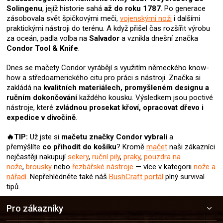
Solingenu
, jejíž historie sahá
až do roku 1787
. Po generace
zásobovala svět špičkovými meči,
vojenskými noži
i dalšími
praktickými nástroji do terénu. A když přišel čas rozšířit výrobu
za oceán, padla volba na
Salvador
a vznikla dnešní značka
Condor Tool & Knife
.
Dnes se mačety Condor vyrábějí s využitím německého know-
how a středoamerického citu pro práci s nástroji. Značka si
zakládá na
kvalitních materiálech, promyšleném designu a
ručním dokončování
každého kousku. Výsledkem jsou poctivé
nástroje, které
zvládnou prosekat křoví, opracovat dřevo i
expedice v divočině
.
🔥TIP:
Už jste si
mačetu značky Condor
vybrali
a
přemýšlíte
co přihodit do košíku
? Kromě
mačet
naši zákazníci
nejčastěji nakupují
sekery
,
ruční pily
,
praky
,
pouzdra na
nože
,
brousky
nebo
řezbářské nástroje
— více v kategorii
nože a
nářadí
. Nepřehlédněte také náš
BushCraft portál
plný survival
tipů.
Z
Pro zákazníky
á
p