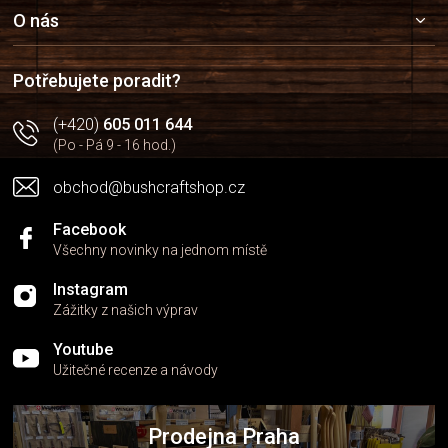
a
O nás
t
í
Potřebujete poradit?
(+420)
605 011 644
(Po - Pá 9 - 16 hod.)
obchod@bushcraftshop.cz
Facebook
Všechny novinky na jednom místě
Instagram
Zážitky z našich výprav
Youtube
Užitečné recenze a návody
Prodejna Praha