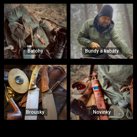
Batohy
Bundy a kabáty
Brousky
Novinky