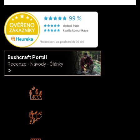
Bushcraft Portál
Recenze - Návody - Články
Rádi předáváme zkušenosti
Poradíme vám s výběrem
Zboží sami testujeme
U nás nekoupíte „zajíce v pytli“
2 kamenné prodejny