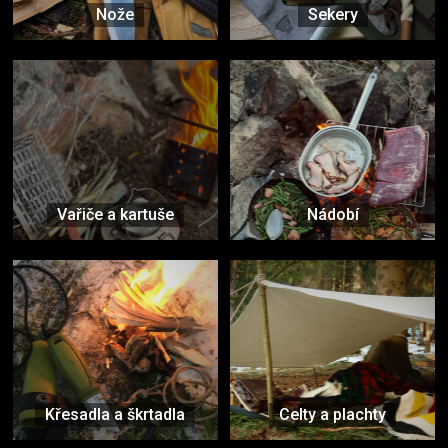
Nože
Sekery
Vařiče a kartuše
Nádobí
Křesadla a škrtadla
Celty a plachty