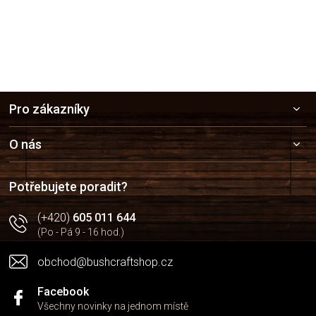
Z
Pro zákazníky
á
p
a
O nás
t
í
Potřebujete poradit?
(+420)
605 011 644
(Po - Pá 9 - 16 hod.)
obchod@bushcraftshop.cz
Facebook
Všechny novinky na jednom místě