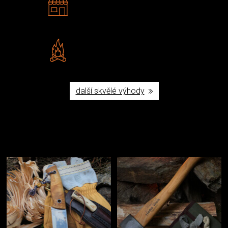
Navštivte nás v Praze a
Šumperku
Vlastní značka JuBö
Poctivá ruční výroba v ČR
další skvělé výhody
Užijte si to v přírodě
Vybavení, na které spoléháte nejčastěji