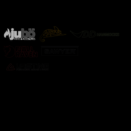
Značky ověřené samotnou přírodou
další značky
Odebírat newsletter
Vložte svůj e-mail a my vám budeme zasílat informace o
nových produktech na našem e-shopu.