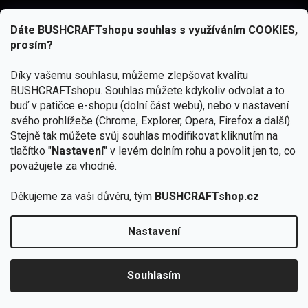
Dáte BUSHCRAFTshopu souhlas s využíváním COOKIES,
prosím?
Díky vašemu souhlasu, můžeme zlepšovat kvalitu
BUSHCRAFTshopu.
Souhlas můžete kdykoliv odvolat a to
buď v patičce e-shopu (dolní část webu), nebo v nastavení
svého prohlížeče (Chrome, Explorer, Opera, Firefox a další).
Stejně tak můžete svůj souhlas modifikovat kliknutím na
tlačítko "
Nastavení
" v levém dolním rohu a povolit jen to, co
Přihlásit se
považujete za vhodné.
Vložením e-mailu souhlasíte s
podmínkami ochrany osobních údajů
Děkujeme za vaši důvěru, tým
BUSHCRAFTshop.cz
Nastavení
Copyright 2026
BUSHCRAFTshop.cz
. Všechna práva
🏕️ Kupte do 12. 8. jakýkoliv produkt JuBö a
vyhrazena.
Upravit nastavení cookies
zapojte se do slosování o kurz s
Souhlasím
Krakenem.
VYBRAT JuBö »
Vytvořil Shoptet