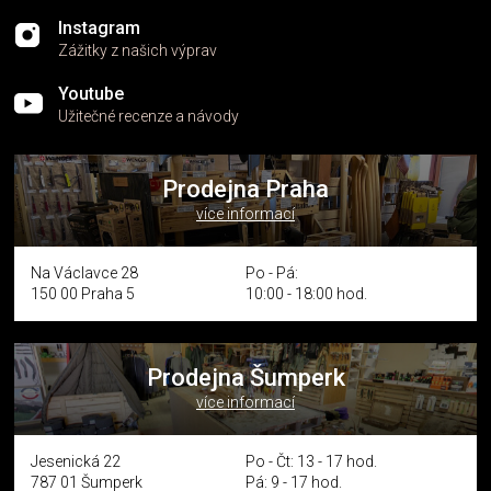
Instagram
Zážitky z našich výprav
Youtube
Užitečné recenze a návody
Prodejna Praha
více informací
Na Václavce 28
Po - Pá:
150 00 Praha 5
10:00 - 18:00 hod.
Prodejna Šumperk
více informací
Jesenická 22
Po - Čt: 13 - 17 hod.
787 01 Šumperk
Pá: 9 - 17 hod.