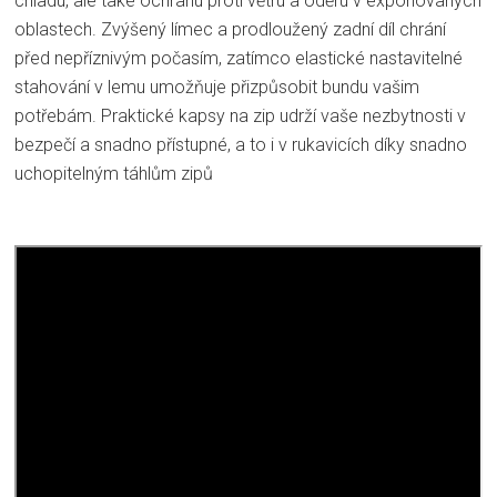
chladu, ale také ochranu proti větru a oděru v exponovaných
oblastech. Zvýšený límec a prodloužený zadní díl chrání
před nepříznivým počasím, zatímco elastické nastavitelné
stahování v lemu umožňuje přizpůsobit bundu vašim
potřebám. Praktické kapsy na zip udrží vaše nezbytnosti v
bezpečí a snadno přístupné, a to i v rukavicích díky snadno
uchopitelným táhlům zipů