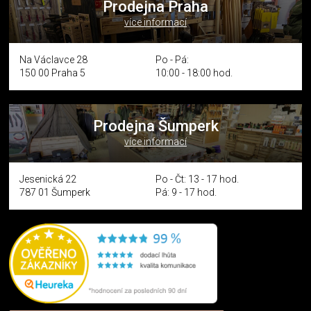
Prodejna Praha
více informací
Na Václavce 28
Po - Pá:
150 00 Praha 5
10:00 - 18:00 hod.
Prodejna Šumperk
více informací
Jesenická 22
Po - Čt: 13 - 17 hod.
787 01 Šumperk
Pá: 9 - 17 hod.