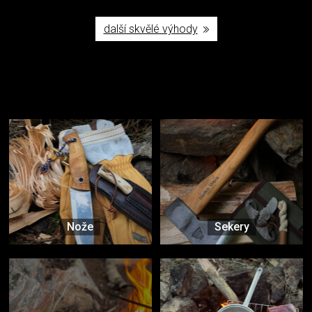
další skvělé výhody
Užijte si to v přírodě
Vybavení, na které spoléháte nejčastěji
Nože
Sekery