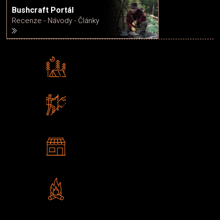
Bushcraft Portál
Recenze - Návody - Články
Rádi předáváme zkušenosti
Poradíme vám s výběrem
Zboží sami testujeme
U nás nekoupíte „zajíce v pytli“
2 kamenné prodejny
Navštivte nás v Praze a
Šumperku
Vlastní značka JuBö
Poctivá ruční výroba v ČR