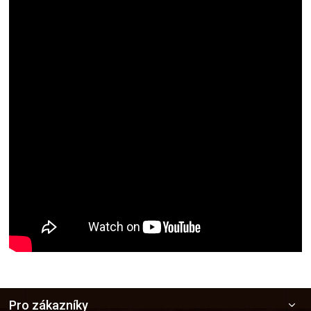
Z
Pro zákazníky
á