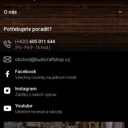
p
a
O nás
t
í
Potřebujete poradit?
(+420)
605 011 644
(Po - Pá 9 - 16 hod.)
obchod@bushcraftshop.cz
Facebook
Všechny novinky na jednom místě
Instagram
Zážitky z našich výprav
Youtube
Užitečné recenze a návody