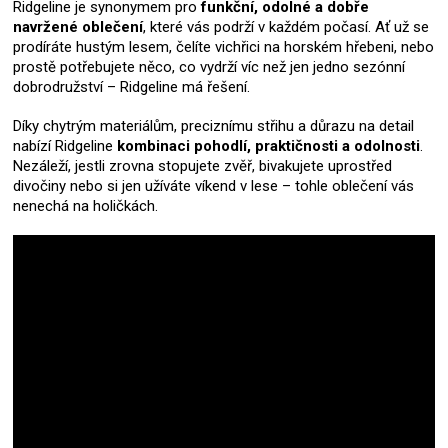
Ridgeline je synonymem pro
funkční, odolné a dobře
navržené oblečení
, které vás podrží v každém počasí. Ať už se
prodíráte hustým lesem, čelíte vichřici na horském hřebeni, nebo
prostě potřebujete něco, co vydrží víc než jen jedno sezónní
dobrodružství – Ridgeline má řešení.
Díky chytrým materiálům, preciznímu střihu a důrazu na detail
nabízí Ridgeline
kombinaci pohodlí, praktičnosti a odolnosti
.
Nezáleží, jestli zrovna stopujete zvěř, bivakujete uprostřed
divočiny nebo si jen užíváte víkend v lese – tohle oblečení vás
nenechá na holičkách.