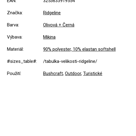
EAN
:
3253633919554
Značka
:
Ridgeline
Barva
:
Olivová + Černá
Výbava
:
Mikina
Materiál
:
90% polyester, 10% elastan softshell
#sizes_table#
:
/tabulka-velikosti-ridgeline/
Použití
:
Bushcraft
,
Outdoor
,
Turistické