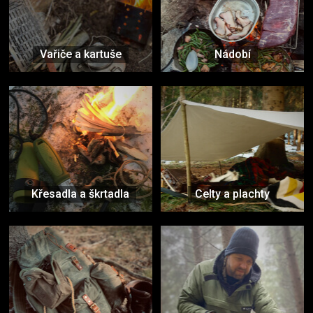
Vařiče a kartuše
Nádobí
Křesadla a škrtadla
Celty a plachty