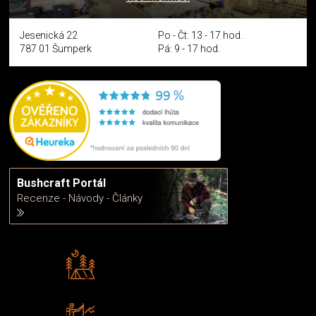
Jesenická 22
Po - Čt: 13 - 17 hod.
787 01 Šumperk
Pá: 9 - 17 hod.
Bushcraft Portál
Recenze - Návody - Články
Rádi předáváme zkušenosti
Poradíme vám s výběrem
Zboží sami testujeme