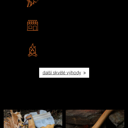
U nás nekoupíte „zajíce v pytli“
2 kamenné prodejny
Navštivte nás v Praze a
Šumperku
Vlastní značka JuBö
Poctivá ruční výroba v ČR
další skvělé výhody
Užijte si to v přírodě
Vybavení, na které spoléháte nejčastěji