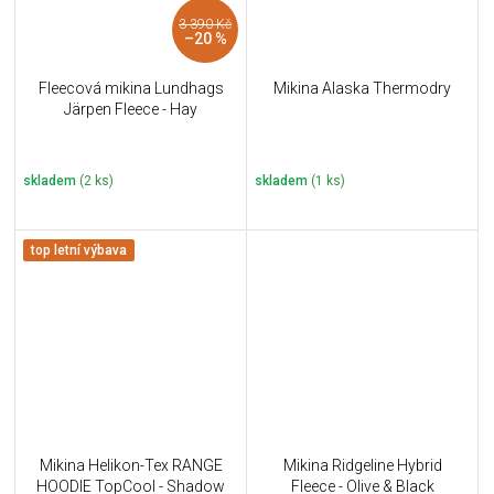
3 390 Kč
–20 %
Fleecová mikina Lundhags
Mikina Alaska Thermodry
Järpen Fleece - Hay
skladem
(2 ks)
skladem
(1 ks)
top letní výbava
Mikina Helikon-Tex RANGE
Mikina Ridgeline Hybrid
HOODIE TopCool - Shadow
Fleece - Olive & Black