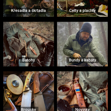
Křesadla a škrtadla
Celty a plachty
Batohy
Bundy a kabáty
Brousky
Novinky