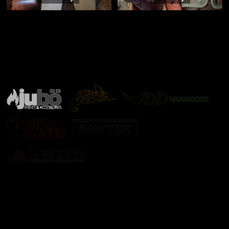
Značky ověřené samotnou přírodou
další značky
Odebírat newsletter