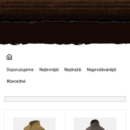
Přejít
na
obsah
Ř
a
Doporučujeme
Nejlevnější
Nejdražší
Nejprodávanější
z
e
Abecedně
n
í
p
r
V
o
ý
d
p
u