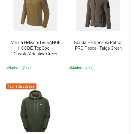
i
k
s
t
p
ů
r
o
d
u
Mikina Helikon-Tex RANGE
Bunda Helikon-Tex Patriot
k
HOODIE TopCool -
PRO Fleece - Taiga Green
t
Coyote/Adaptive Green
ů
skladem
(2 ks)
skladem
(2 ks)
top letní výbava