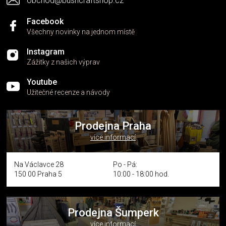
obchod@bushcraftshop.cz
u
Facebook
Všechny novinky na jednom místě
Instagram
Zážitky z našich výprav
Youtube
Užitečné recenze a návody
Prodejna Praha
více informací
Na Václavce 28
Po - Pá:
150 00 Praha 5
10:00 - 18:00 hod.
Prodejna Šumperk
více informací