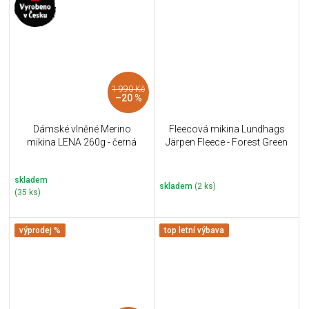
1 990 Kč
–20 %
Dámské vlněné Merino
Fleecová mikina Lundhags
mikina LENA 260g - černá
Järpen Fleece - Forest Green
skladem
skladem
(2 ks)
(35 ks)
výprodej %
top letní výbava