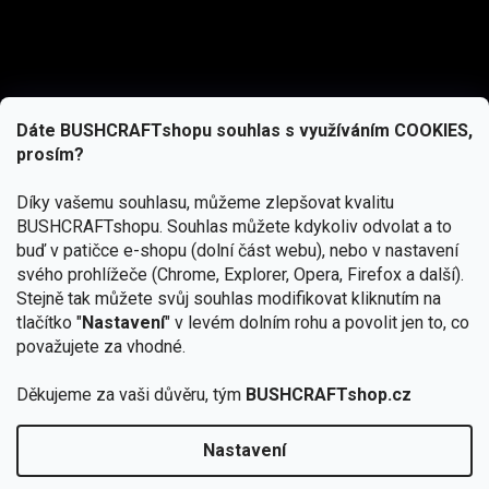
Dáte BUSHCRAFTshopu souhlas s využíváním COOKIES,
prosím?
Díky vašemu souhlasu, můžeme zlepšovat kvalitu
BUSHCRAFTshopu.
Souhlas můžete kdykoliv odvolat a to
buď v patičce e-shopu (dolní část webu), nebo v nastavení
svého prohlížeče (Chrome, Explorer, Opera, Firefox a další).
Stejně tak můžete svůj souhlas modifikovat kliknutím na
tlačítko "
Nastavení
" v levém dolním rohu a povolit jen to, co
Přihlásit se
považujete za vhodné.
Vložením e-mailu souhlasíte s
Děkujeme za vaši důvěru, tým
BUSHCRAFTshop.cz
podmínkami ochrany osobních údajů
Nastavení
Od 27.7. - 7.8. bude prodejna v Praze uzavřena.
Copyright 2026
BUSHCRAFTshop.cz
. Všechna práva
🏕️ Kupte do 12. 8. jakýkoliv produkt JuBö a