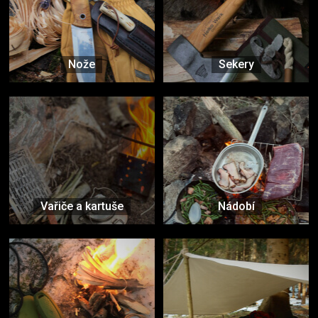
Nože
Sekery
Vařiče a kartuše
Nádobí