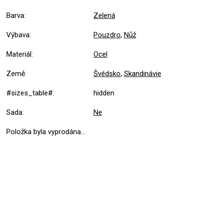
Barva
:
Zelená
Výbava
:
Pouzdro
,
Nůž
Materiál
:
Ocel
Země
:
Švédsko
,
Skandinávie
#sizes_table#
:
hidden
Sada
:
Ne
Položka byla vyprodána…