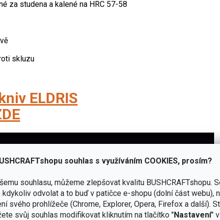
ané za studena a kalené na HRC 57-58
rvě
roti skluzu
kniv ELDRIS
DE
USHCRAFTshopu souhlas s využíváním COOKIES, prosím?
ašemu souhlasu, můžeme zlepšovat kvalitu BUSHCRAFTshopu.
S
kdykoliv odvolat a to buď v patičce e-shopu (dolní část webu), 
ní svého prohlížeče (Chrome, Explorer, Opera, Firefox a další). S
ete svůj souhlas modifikovat kliknutím na tlačítko "
Nastavení
" 