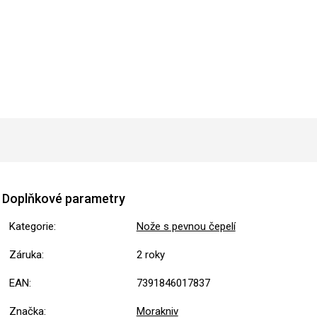
Doplňkové parametry
Kategorie
:
Nože s pevnou čepelí
Záruka
:
2 roky
EAN
:
7391846017837
Značka
:
Morakniv