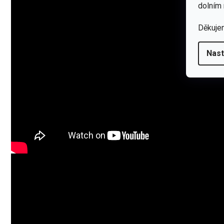
dolním 
Děkuje
Nast