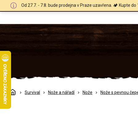
Přejít
Od 27.7. - 7.8. bude prodejna v Praze uzavřena. 🏕️ Kupte do 
na
obsah
Domů
Survival
Nože a nářadí
Nože
Nože s pevnou čepe