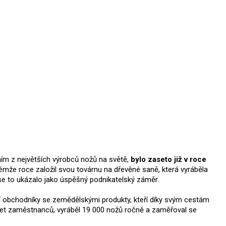
dním z největších výrobců nožů na světě,
bylo zaseto již v roce
émže roce založil svou továrnu na dřevěné saně, která vyráběla
ji se to ukázalo jako úspěšný podnikatelský záměr.
í obchodníky se zemědělskými produkty, kteří díky svým cestám
set zaměstnanců, vyráběl 19 000 nožů ročně a zaměřoval se