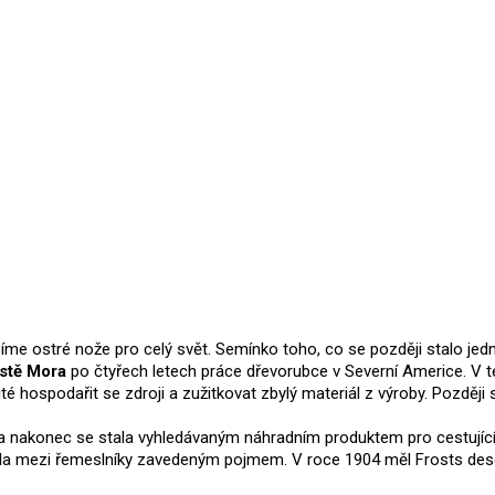
Přidat hodnocení
bíme ostré nože pro celý svět. Semínko toho, co se později stalo je
ěstě Mora
po čtyřech letech práce dřevorubce v Severní Americe. V t
žité hospodařit se zdroji a zužitkovat zbylý materiál z výroby. Pozdě
 a nakonec se stala vyhledávaným náhradním produktem pro cestujíc
stala mezi řemeslníky zavedeným pojmem. V roce 1904 měl Frosts de