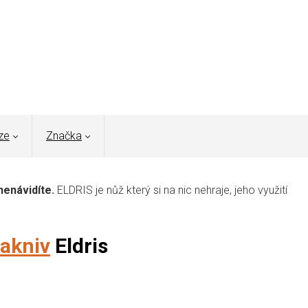
ze
Značka
nenávidíte.
ELDRIS je nůž který si na nic nehraje, jeho využití
akniv
Eldris