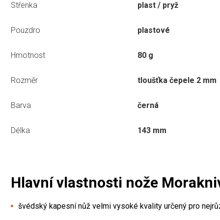
Střenka
plast / pryž
Pouzdro
plastové
Hmotnost
80 g
Rozměr
tloušťka čepele 2 mm
Barva
černá
Délka
143 mm
Hlavní vlastnosti nože Morakniv
švédský kapesní nůž velmi vysoké kvality určený pro nejrůz