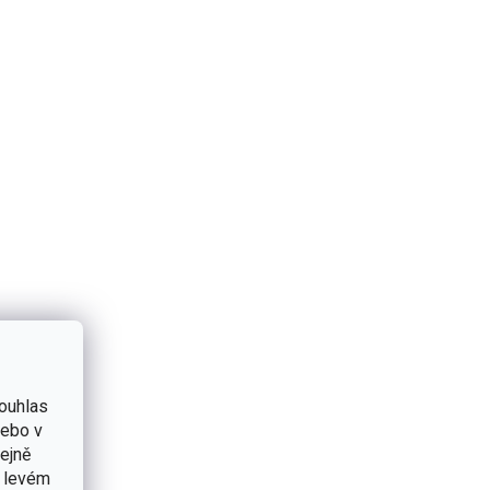
ouhlas
nebo v
tejně
v levém