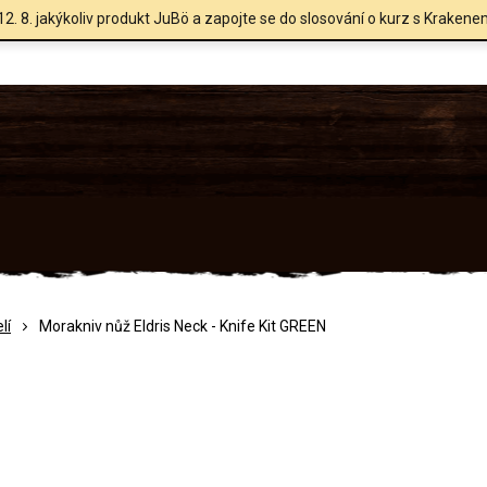
12. 8. jakýkoliv produkt JuBö a zapojte se do slosování o kurz s Krakene
lí
Morakniv nůž Eldris Neck - Knife Kit GREEN