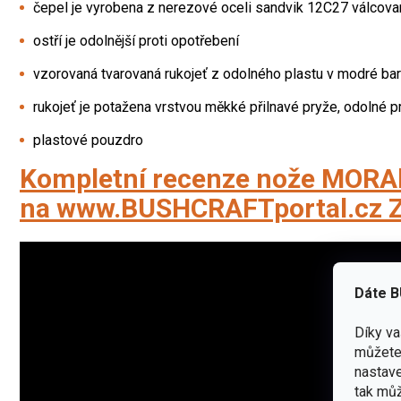
čepel je vyrobena z nerezové oceli sandvik 12C27 válcov
ostří je odolnější proti opotřebení
vzorovaná tvarovaná rukojeť z odolného plastu v modré ba
rukojeť je potažena vrstvou měkké přilnavé pryže, odolné p
plastové pouzdro
Kompletní recenze nože MORA
na
www.BUSHCRAFTportal.cz
Z
Dáte B
Díky v
můžete 
nastave
tak můž