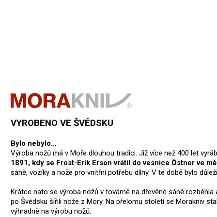
VYROBENO VE ŠVÉDSKU
Bylo nebylo...
Výroba nožů má v Moře dlouhou tradici. Již více než 400 let vyrá
1891, kdy se Frost-Erik Erson vrátil do vesnice Östnor ve m
sáně, vozíky a nože pro vnitřní potřebu dílny. V té době bylo důle
Krátce nato se výroba nožů v továrně na dřevěné sáně rozběhla
po Švédsku šířili nože z Mory. Na přelomu století se Morakniv 
výhradně na výrobu nožů.