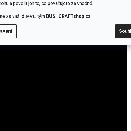
rohu a povolit jen to, co považujete za vhodné.
me za vaši důvěru, tým
BUSHCRAFTshop.cz
avení
Souh