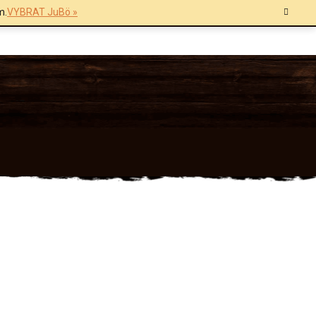
m.
VYBRAT JuBö »