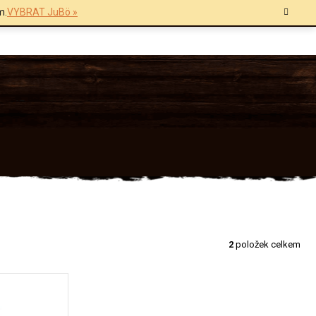
m.
VYBRAT JuBö »
2
položek celkem