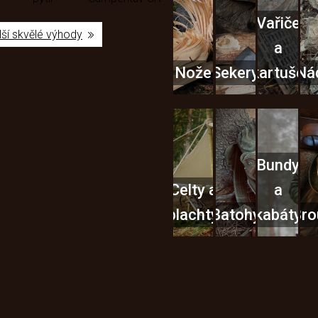
Vařiče
lší skvělé výhody
a
Nože
Sekery
kartuše
Ná
Bundy
Celty a
a
plachty
Batohy
kabáty
Bro
Instagram