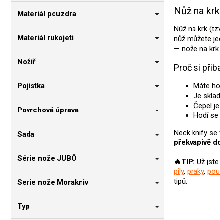
Nůž na krk
Materiál pouzdra
Nůž na krk (tzv
Materiál rukojeti
nůž můžete j
— nože na krk 
Nožíř
Proč si přib
Pojistka
Máte ho
Je sklad
Čepel j
Povrchová úprava
Hodí se 
Neck knify se 
Sada
překvapivě d
Série nože JUBÖ
🔥TIP:
Už jste
pily
,
praky
,
pou
tipů.
Serie nože Morakniv
Typ