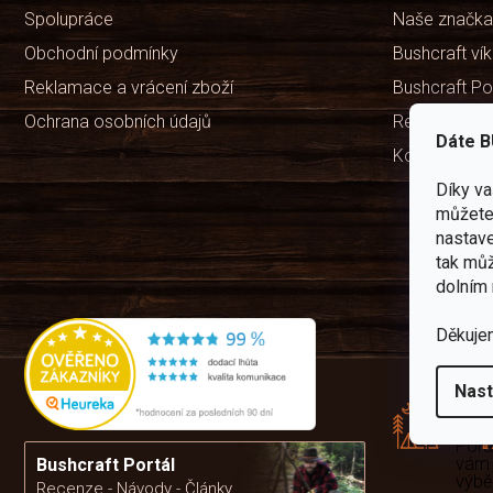
Spolupráce
Naše značka
Obchodní podmínky
Bushcraft ví
Reklamace a vrácení zboží
Bushcraft Po
Ochrana osobních údajů
Recenze ob
Dáte B
Kontakty
Díky v
můžete 
nastave
tak můž
dolním 
Děkuje
Rád
Nast
pře
zku
Por
vám
Bushcraft Portál
výb
Recenze - Návody - Články