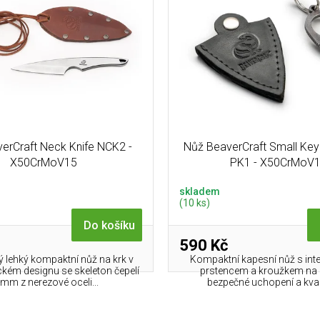
erCraft Neck Knife NCK2 -
Nůž BeaverCraft Small Key
X50CrMoV15
PK1 - X50CrMoV
skladem
(10 ks)
Do košíku
590 Kč
 lehký kompaktní nůž na krk v
Kompaktní kapesní nůž s in
ckém designu se skeleton čepelí
prstencem a kroužkem na k
mm z nerezové oceli...
bezpečné uchopení a kvali
O