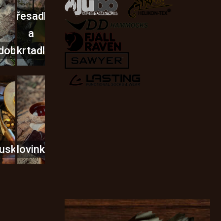
Křesadla
a
dobí
škrtadla
usky
Novinky