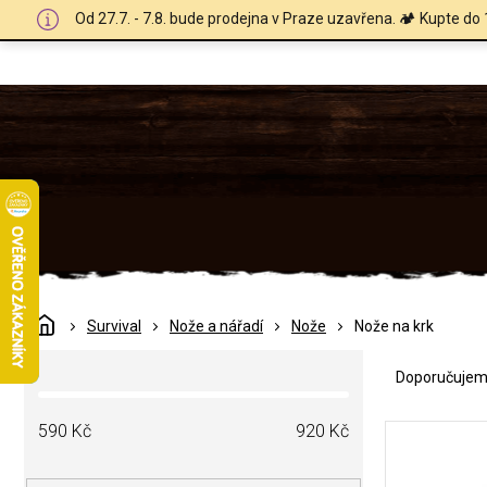
Přejít
Od 27.7. - 7.8. bude prodejna v Praze uzavřena. 🏕️ Kupte do 
na
obsah
Domů
Survival
Nože a nářadí
Nože
Nože na krk
Ř
P
a
Doporučuje
o
z
s
e
V
t
590
Kč
920
Kč
n
ý
r
í
p
a