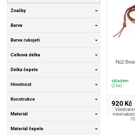
p
i
n
r
s
n
Značky
o
p
í
d
r
p
Barva
u
o
a
k
d
n
Barva rukojeti
t
u
e
ů
k
l
Celková délka
t
Nůž Beav
ů
Délka čepele
skladem
Hmotnost
(2 ks)
Konstrukce
920 Kč
Všestranný
Materiál
minimalisti
70
Materiál čepele