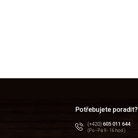
Potřebujete poradit?
(+420)
605 011 644
(Po - Pá 9 - 16 hod.)