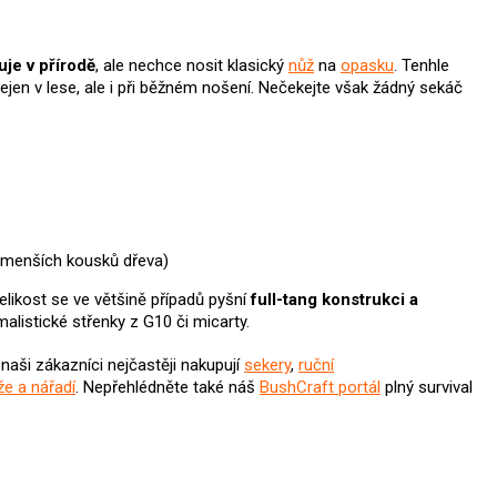
je v přírodě
, ale nechce nosit klasický
nůž
na
opasku
. Tenhle
nejen v lese, ale i při běžném nošení. Nečekejte však žádný sekáč
ní menších kousků dřeva)
velikost se ve většině případů pyšní
full-tang konstrukci a
alistické střenky z G10 či micarty.
naši zákazníci nejčastěji nakupují
sekery
,
ruční
že a nářadí
.
Nepřehlédněte také náš
BushCraft portál
plný survival