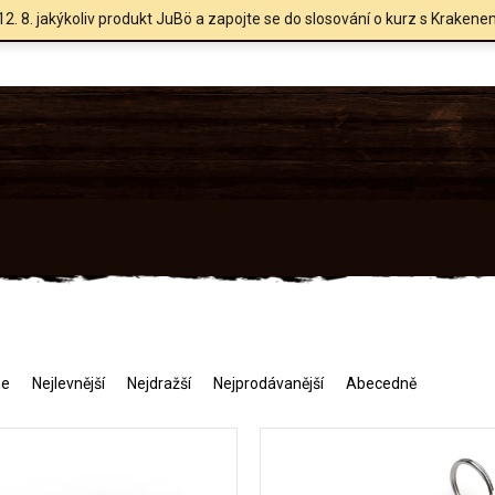
12. 8. jakýkoliv produkt JuBö a zapojte se do slosování o kurz s Krakene
me
Nejlevnější
Nejdražší
Nejprodávanější
Abecedně