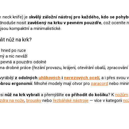
v
l
á
. neck knife) je
skvělý záložní nástroj pro každého, kdo se pohybu
d
ednoduše nosit
zavěšený na krku v pevném pouzdře
, což oceníte 
a
jsou kompaktní a minimalistické.
c
í
alit nůž na krk?
p
r
 hned po ruce
v
ný a nic neváží
k
e pevná a pouzdro odolné
y
v
na drobné práce (řezání provazu, krájení, otevírání obalů, zpracová
ý
vyrábějí
z odolných
uhlíkových
i
nerezových ocelí
, a i přes svou 
p
obrou ergonomií
. Mnohé modely mají otvor pro
paracord
nebo minim
i
s
 si
nůž
na krk
vybrali
a přemýšlíte
co přihodit do košíku
? K
nožům
u
zdra na nože
,
brousky
nebo
řezbářské nástroje
— více v kategorii
no