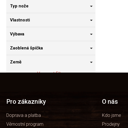
Typ nože
Vlastnosti
Výbava
Zaoblená špička
Země
Vymazat filtry
Z
á
Položek k zobrazení:
2
p
a
t
Pro zákazníky
O nás
í
Doprava a platba
Kdo jsme
Věrnostní program
Prodejny