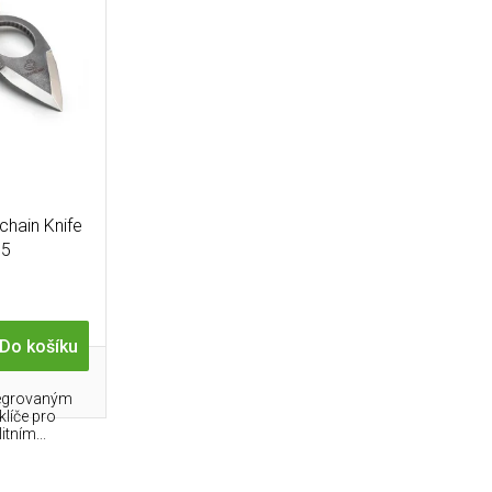
chain Knife
15
Do košíku
tegrovaným
líče pro
tním...