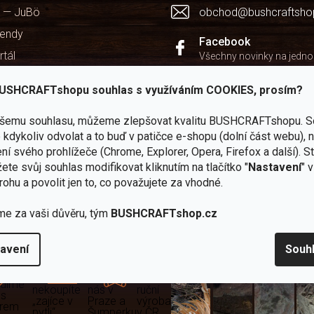
 — JuBö
obchod@bushcraftsho
kendy
Facebook
rtál
Všechny novinky na jedn
chodu
Instagram
USHCRAFTshopu souhlas s využíváním COOKIES, prosím?
Zážitky z našich výprav
ašemu souhlasu, můžeme zlepšovat kvalitu BUSHCRAFTshopu.
S
Youtube
kdykoliv odvolat a to buď v patičce e-shopu (dolní část webu), 
Užitečné recenze a návod
ní svého prohlížeče (Chrome, Explorer, Opera, Firefox a další). S
ete svůj souhlas modifikovat kliknutím na tlačítko "
Nastavení
" 
rohu a povolit jen to, co považujete za vhodné.
me za vaši důvěru, tým
BUSHCRAFTshop.cz
Zboží
2
Vlastní
i
Užijte si to v 
sami
kamenné
značka
avení
Souh
dáváme
testujeme
prodejny
JuBö
Vybavení, na které spoléhát
šenosti
U nás
Navštivte
Poctivá
adíme
nekoupíte
nás v
ruční
 s
„zajíce v
Praze a
výroba
ěrem
pytli“
Šumperku
v ČR