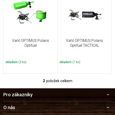
u
i
k
s
t
p
ů
r
o
d
u
Vařič OPTIMUS Polaris
Vařič OPTIMUS Polaris
k
Optifuel
Optifuel TACTICAL
t
ů
skladem
(3 ks)
skladem
(1 ks)
2
položek celkem
O
v
Z
l
Pro zákazníky
á
á
p
d
a
a
O nás
c
t