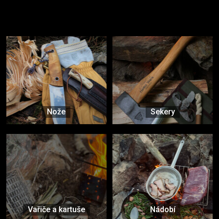
Užijte si to v přírodě
Vybavení, na které spoléháte nejčastěji
Nože
Sekery
Vařiče a kartuše
Nádobí