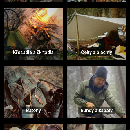
Křesadla a škrtadla
Celty a plachty
Batohy
Bundy a kabáty