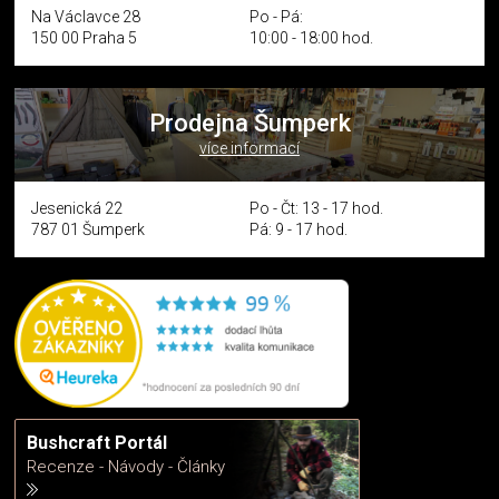
Na Václavce 28
Po - Pá:
150 00 Praha 5
10:00 - 18:00 hod.
Prodejna Šumperk
více informací
Jesenická 22
Po - Čt: 13 - 17 hod.
787 01 Šumperk
Pá: 9 - 17 hod.
Bushcraft Portál
Recenze - Návody - Články