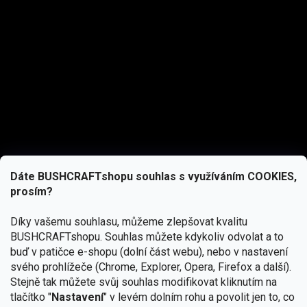
Dáte BUSHCRAFTshopu souhlas s využíváním COOKIES,
prosím?
Díky vašemu souhlasu, můžeme zlepšovat kvalitu
BUSHCRAFTshopu.
Souhlas můžete kdykoliv odvolat a to
buď v patičce e-shopu (dolní část webu), nebo v nastavení
svého prohlížeče (Chrome, Explorer, Opera, Firefox a další).
Stejně tak můžete svůj souhlas modifikovat kliknutím na
tlačítko "
Nastavení
" v levém dolním rohu a povolit jen to, co