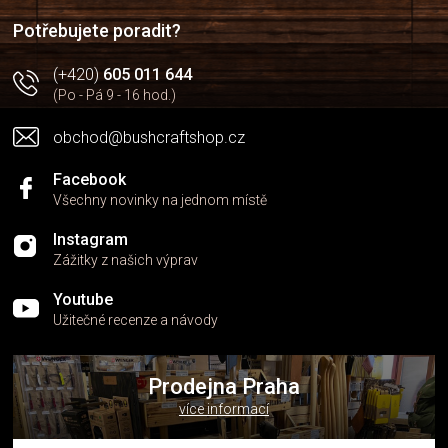
í
í
p
Potřebujete poradit?
r
v
(+420)
605 011 644
k
(Po - Pá 9 - 16 hod.)
y
v
obchod@bushcraftshop.cz
ý
p
i
Facebook
s
Všechny novinky na jednom místě
u
Instagram
Zážitky z našich výprav
Youtube
Užitečné recenze a návody
Prodejna Praha
více informací