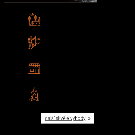
Rádi předáváme zkušenosti
Poradíme vám s výběrem
Zboží sami testujeme
U nás nekoupíte „zajíce v pytli“
2 kamenné prodejny
Navštivte nás v Praze a
Šumperku
Vlastní značka JuBö
Poctivá ruční výroba v ČR
další skvělé výhody