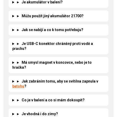
▸
Je akumulátor v balení?
▸
Můžu použít jiný akumulátor 21700?
▸
Jak se nabíjí a co k tomu potřebuju?
▸
Je USB-C konektor chráněný proti vodě a
prachu?
▸
Má smysl magnet v koncovce, nebo je to
hračka?
▸
Jak zabráním tomu, aby se svítilna zapnula v
batohu
?
▸
Co je v balení a co si mám dokoupit?
▸
Je vhodná i do zimy?