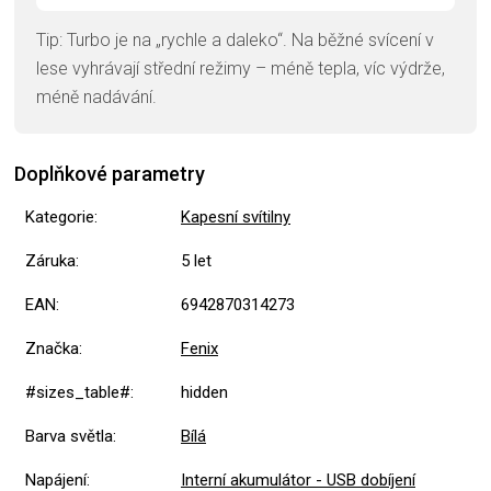
Tip: Turbo je na „rychle a daleko“. Na běžné svícení v
lese vyhrávají střední režimy – méně tepla, víc výdrže,
méně nadávání.
Doplňkové parametry
Kategorie
:
Kapesní svítilny
Záruka
:
5 let
EAN
:
6942870314273
Značka
:
Fenix
#sizes_table#
:
hidden
Barva světla
:
Bílá
Napájení
:
Interní akumulátor - USB dobíjení