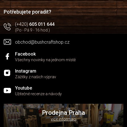
t
í
Potřebujete poradit?
(+420)
605 011 644
(Po - Pá 9 - 16 hod.)
obchod@bushcraftshop.cz
Facebook
Všechny novinky na jednom místě
Instagram
Zážitky z našich výprav
Youtube
Užitečné recenze a návody
Prodejna Praha
více informací