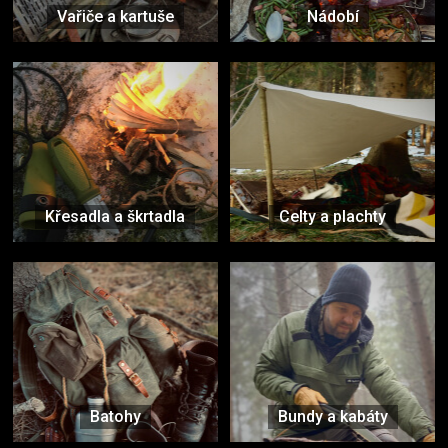
Vařiče a kartuše
Nádobí
Křesadla a škrtadla
Celty a plachty
Batohy
Bundy a kabáty