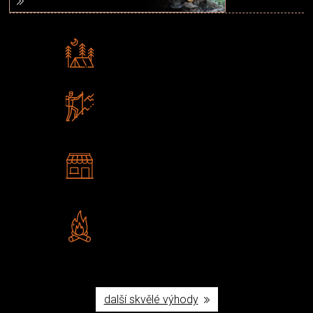
Rádi předáváme zkušenosti
Poradíme vám s výběrem
Zboží sami testujeme
U nás nekoupíte „zajíce v pytli“
2 kamenné prodejny
Navštivte nás v Praze a
Šumperku
Vlastní značka JuBö
Poctivá ruční výroba v ČR
další skvělé výhody