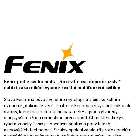
Fenix podle svého motta „Rozsviťte svá dobrodružství“
nabízí zákazníkům vysoce kvalitní multifunkční svítilny.
Slovo Fenix má původ ve staré mytologii a v čínské kultuře
označuje „dokonalé věci“. Proto se Fenix snaží vyrábět dokonalé
svítilny, které mají mimořádné parametry a jsou vytvářeny
s nejvyšší možnou řemeslnou precizností. Charakteristickým
rysem značky Fenix je inovativní přístup a použití těch
nejnovějších technologií. Svítilny spolehlivě slouží profesionálům
v armádě a bezpečnostních složkách, sportovcům, lovcům,