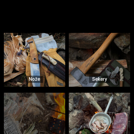
Užijte si to v přírodě
Vybavení, na které spoléháte nejčastěji
Nože
Sekery