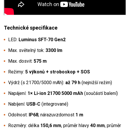
Technické specifikace
LED:
Luminus SFT-70 Gen2
Max. světelný tok:
3300 lm
Max. dosvit:
575 m
Režimy:
5 výkonů + stroboskop + SOS
Výdrž (s 21700/5000 mAh):
až 79 h
(nejnižší režim)
Napájení:
1× Li-ion 21700 5000 mAh
(součástí balení)
Nabíjení:
USB-C
(integrované)
Odolnost:
IP68
, nárazuvzdornost
1 m
Rozměry: délka
150,6 mm
, průměr hlavy
40 mm
, průměr