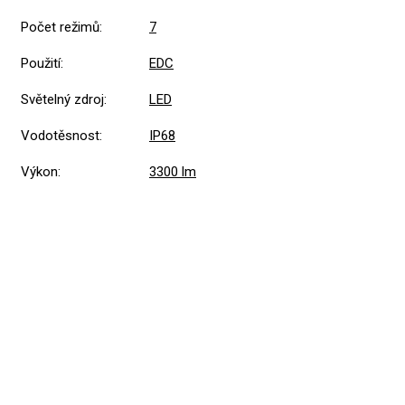
Počet režimů
:
7
Použití
:
EDC
Světelný zdroj
:
LED
Vodotěsnost
:
IP68
Výkon
:
3300 lm
Přidat hodnocení