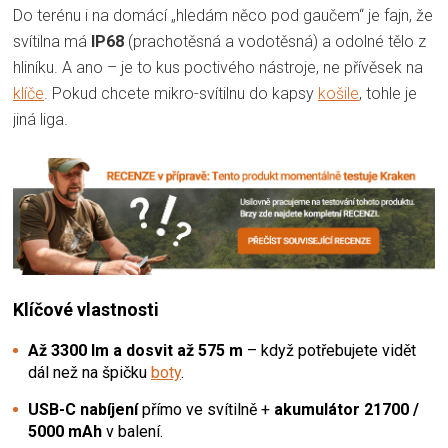
Do terénu i na domácí „hledám něco pod gaučem“ je fajn, že
svítilna má
IP68
(prachotěsná a vodotěsná) a odolné tělo z
hliníku. A ano – je to kus poctivého nástroje, ne přívěsek na
klíče
. Pokud chcete mikro-svítilnu do kapsy
košile
, tohle je
jiná liga.
Klíčové vlastnosti
Až 3300 lm a dosvit až 575 m
– když potřebujete vidět
dál než na špičku
boty
.
USB-C nabíjení
přímo ve svítilně +
akumulátor 21700 /
5000 mAh
v balení.