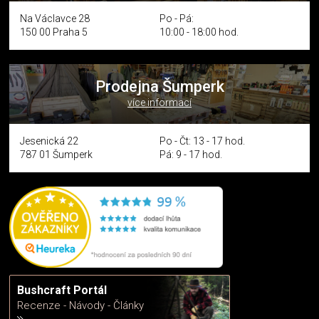
Na Václavce 28
Po - Pá:
150 00 Praha 5
10:00 - 18:00 hod.
Prodejna Šumperk
více informací
Jesenická 22
Po - Čt: 13 - 17 hod.
787 01 Šumperk
Pá: 9 - 17 hod.
Bushcraft Portál
Recenze - Návody - Články