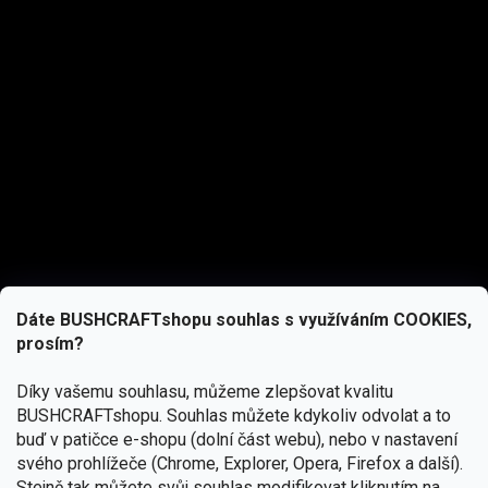
Dáte BUSHCRAFTshopu souhlas s využíváním COOKIES,
prosím?
Díky vašemu souhlasu, můžeme zlepšovat kvalitu
BUSHCRAFTshopu.
Souhlas můžete kdykoliv odvolat a to
buď v patičce e-shopu (dolní část webu), nebo v nastavení
svého prohlížeče (Chrome, Explorer, Opera, Firefox a další).
Stejně tak můžete svůj souhlas modifikovat kliknutím na