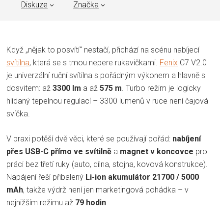
Diskuze
Značka
Když „nějak to posvítí“ nestačí, přichází na scénu nabíjecí
svítilna
, která se s tmou nepere rukavičkami.
Fenix
C7 V2.0
je univerzální ruční svítilna s pořádným výkonem a hlavně s
dosvitem: až
3300 lm
a až
575 m
. Turbo režim je logicky
hlídaný tepelnou regulací – 3300 lumenů v ruce není čajová
svíčka.
V praxi potěší dvě věci, které se používají pořád:
nabíjení
přes USB-C přímo ve svítilně
a
magnet v koncovce
pro
práci bez třetí ruky (auto, dílna, stojna, kovová konstrukce).
Napájení řeší přibalený
Li-ion akumulátor 21700 / 5000
mAh
, takže výdrž není jen marketingová pohádka – v
nejnižším režimu až
79 hodin
.