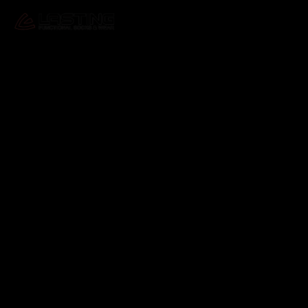
Odebírat newsletter
Vložte svůj e-mail a my vám budeme zasílat informace o
nových produktech na našem e-shopu.
E-mail
Vložením e-mailu souhlasíte s
podmínkami ochrany
osobních údajů
Přihlásit se