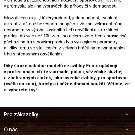
v průmyslu, ale i na výpravách do přírody či v domácnosti.
Filozofií Fenixu je „Důvěryhodnost, jednoduchost, rychlost
a kreativita“, což bezesporu přispělo k získání velmi dobrého
renomé mezi výrobci kvalitního LED osvětlení a k rozšíření
prodeje do více než 100 zemí po celém světě. Fenix pravidelně
přichází na trh s novými produkty s vynikajícími parametry
a i díky tomu se stal jedním z velkých hráčů na mezinárodním
trhu s přenosným osvětlením.
Díky široké nabídce modelů se svítilny Fenix uplatňují
v profesionální sféře v armádě, policii, vězeňské službě,
u záchranných složek, jako lovecké svítilny, pro sportovce
(světla na kolo), turisty a i běžné domácí použití. Věříme, že
si vyberete i vy!
Z
Pro zákazníky
á
p
a
O nás