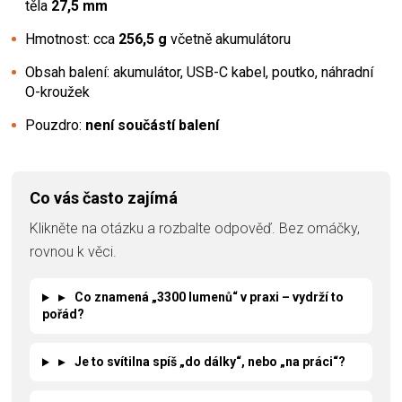
těla
27,5 mm
Hmotnost: cca
256,5 g
včetně akumulátoru
Obsah balení: akumulátor, USB-C kabel, poutko, náhradní
O-kroužek
Pouzdro:
není součástí balení
Co vás často zajímá
Klikněte na otázku a rozbalte odpověď. Bez omáčky,
rovnou k věci.
▸
Co znamená „3300 lumenů“ v praxi – vydrží to
pořád?
▸
Je to svítilna spíš „do dálky“, nebo „na práci“?