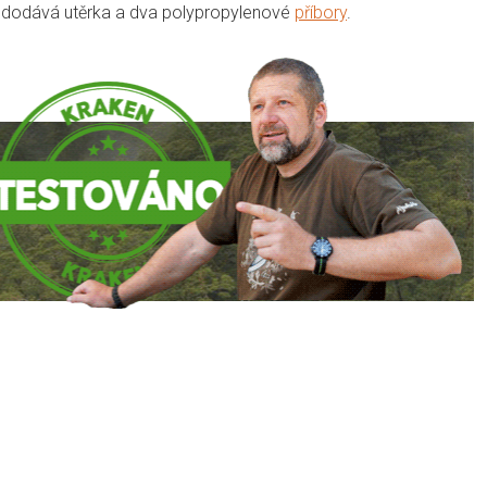
e dodává utěrka a dva polypropylenové
příbory
.