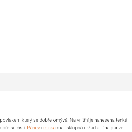
n povlakem který se dobře omývá. Na vnitřní je nanesena tenká
obře se čistí.
Pánev
i
miska
mají sklopná držadla. Dna pánve i