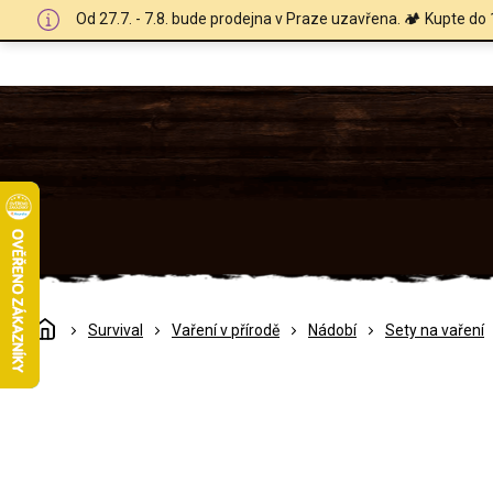
Přejít
Od 27.7. - 7.8. bude prodejna v Praze uzavřena. 🏕️ Kupte do 
na
obsah
Domů
Survival
Vaření v přírodě
Nádobí
Sety na vaření