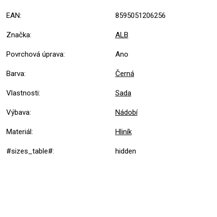
EAN
:
8595051206256
Značka
:
ALB
Povrchová úprava
:
Ano
Barva
:
Černá
Vlastnosti
:
Sada
Výbava
:
Nádobí
Materiál
:
Hliník
#sizes_table#
:
hidden