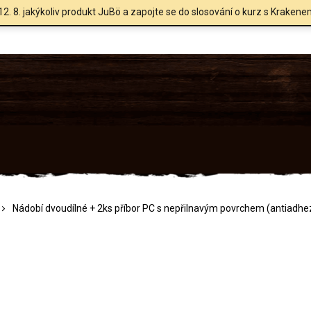
12. 8. jakýkoliv produkt JuBö a zapojte se do slosování o kurz s Krakene
Nádobí dvoudílné + 2ks příbor PC s nepřilnavým povrchem (antiadhe