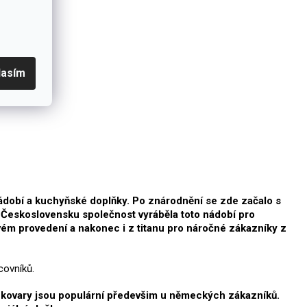
lasím
nádobí a kuchyňské doplňky. Po znárodnění se zde začalo s
 Československu společnost vyráběla toto nádobí pro
vém provedení a nakonec i z titanu pro náročné zákazníky z
covníků.
ékovary jsou populární předevšim u německých zákazníků.