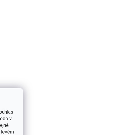
ouhlas
nebo v
tejně
v levém