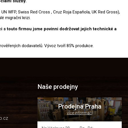
iální služby.
 UN WFP, Swiss Red Cross , Cruz Roja Espaňola, UK Red Gross),
é migrační krizi.
 s touto firmou jsme povinni dodržovat jejich technické a
prověřených dodavatelů. Vývoz tvoří 85% produkce.
Naše prodejny
Prodejna Praha
více informací
p.cz