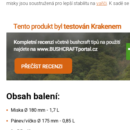
misky jsou soustružená pro lepší stabilitu na
vařiči
. K sadě s
Obsah balení:
Miska Ø 180 mm - 1,7 L
Pánev/víčko Ø 175 mm - 0,85 L