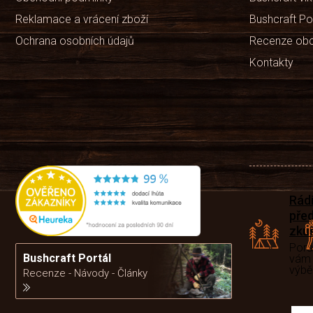
Reklamace a vrácení zboží
Bushcraft Po
Ochrana osobních údajů
Recenze ob
Kontakty
Rád
pře
zku
Por
Bushcraft Portál
vám
výb
Recenze - Návody - Články