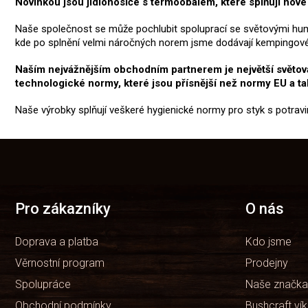
Novinkou jsou jídlonosiče s termoobalem, které splňují nové
Naše společnost se může pochlubit spoluprací se světovými hum
kde po splnění velmi náročných norem jsme dodávají kempingové ná
Naším nejvážnějším obchodním partnerem je největší světová 
technologické normy, které jsou přísnější než normy EU a t
Naše výrobky splňují veškeré hygienické normy pro styk s potrav
Z
á
p
a
t
Pro zákazníky
O nás
í
Doprava a platba
Kdo jsme
Věrnostní program
Prodejny
Spolupráce
Naše značka
Obchodní podmínky
Bushcraft ví