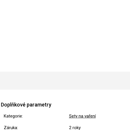
Doplňkové parametry
Kategorie
:
Sety na vaření
Záruka
:
2 roky