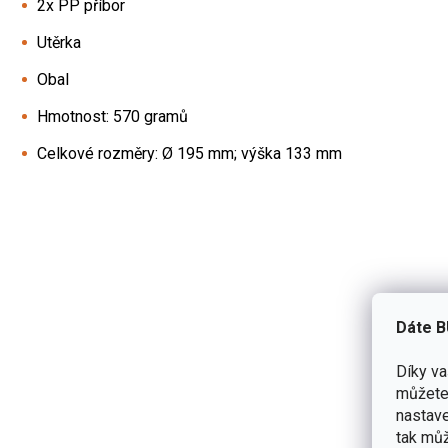
2x PP příbor
Utěrka
Obal
Hmotnost: 570 gramů
Celkové rozměry: Ø 195 mm; výška 133 mm
Dáte B
Díky v
můžete 
nastave
tak můž