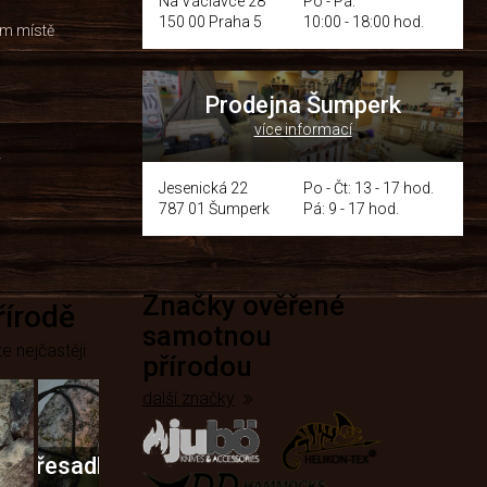
Na Václavce 28
Po - Pá:
150 00 Praha 5
10:00 - 18:00 hod.
om místě
Prodejna Šumperk
více informací
y
Jesenická 22
Po - Čt: 13 - 17 hod.
787 01 Šumperk
Pá: 9 - 17 hod.
Značky ověřené
přírodě
samotnou
e nejčastěji
přírodou
další značky
Křesadla