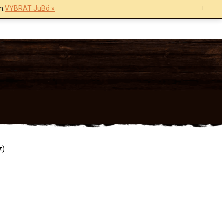
m.
VYBRAT JuBö »
z)