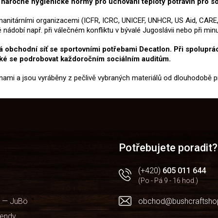
 náročné hygienické normy pro uchování teploty potravin pro soc
anitárními organizacemi (ICFR, ICRC, UNICEF, UNHCR, US Aid, CARE,
dobí např. při válečném konfliktu v bývalé Jugoslávii nebo při minul
obchodní síť se sportovními potřebami Decatlon. Při spolupráci
aké se podrobovat každoročním sociálním auditům.
inami a jsou vyráběny z pečlivě vybraných materiálů od dlouhodobě 
Potřebujete poradit?
(+420)
605 011 644
(Po - Pá 9 - 16 hod.)
 — JuBö
obchod@bushcraftsho
kendy