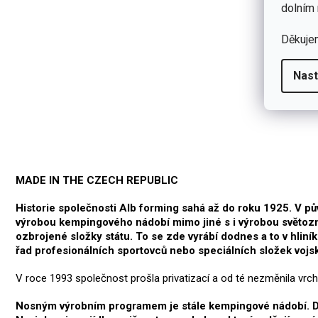
dolním 
Děkuje
Nast
MADE IN THE CZECH REPUBLIC
Historie společnosti Alb forming sahá až do roku 1925. V p
výrobou kempingového nádobí mimo jiné s i výrobou světozná
ozbrojené složky státu. To se zde vyrábí dodnes a to v hli
řad profesionálních sportovců nebo speciálních složek vojs
V roce 1993 společnost prošla privatizací a od té nezměnila vr
Nosným výrobním programem je stále kempingové nádobí. Dál