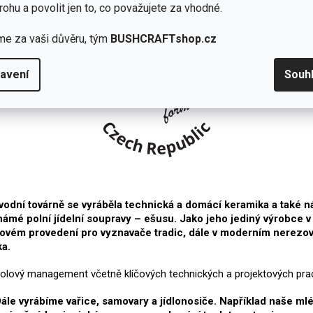
rohu a povolit jen to, co považujete za vhodné.
me za vaši důvěru, tým
BUSHCRAFTshop.cz
avení
Souh
ůvodní továrně se vyráběla technická a domácí keramika a také 
mé polní jídelní soupravy – ešusu. Jako jeho jediný výrobce v
níkovém provedení pro vyznavače tradic, dále v moderním nerezo
ka.
cholový management včetně klíčových technických a projektových pra
e vyrábíme vařice, samovary a jídlonosiče. Například naše ml