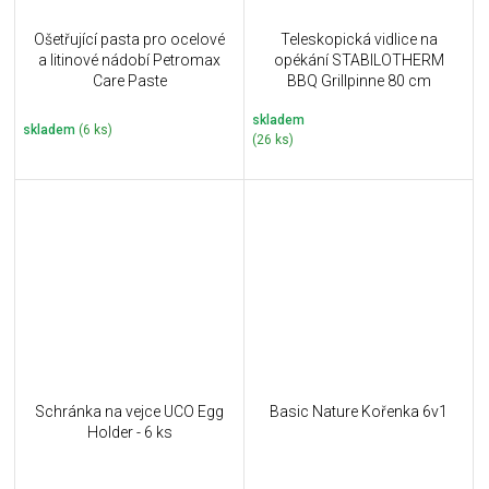
Ošetřující pasta pro ocelové
Teleskopická vidlice na
a litinové nádobí Petromax
opékání STABILOTHERM
Care Paste
BBQ Grillpinne 80 cm
skladem
skladem
(6 ks)
(26 ks)
Schránka na vejce UCO Egg
Basic Nature Kořenka 6v1
Holder - 6 ks