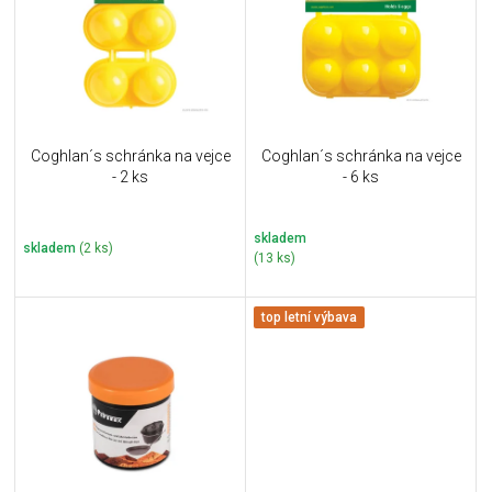
i
k
s
t
p
ů
r
o
d
u
Coghlan´s schránka na vejce
Coghlan´s schránka na vejce
k
- 2 ks
- 6 ks
t
ů
skladem
skladem
(2 ks)
(13 ks)
top letní výbava