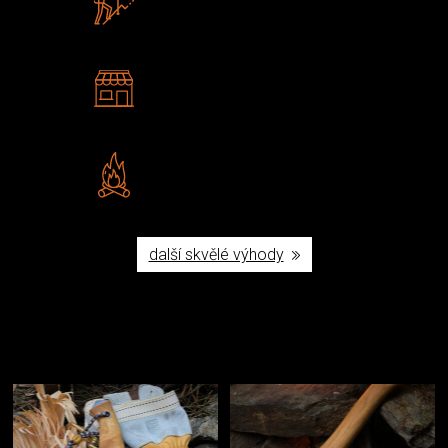
U nás nekoupíte „zajíce v pytli“
2 kamenné prodejny
Navštivte nás v Praze a
Šumperku
Vlastní značka JuBö
Poctivá ruční výroba v ČR
další skvělé výhody
Užijte si to v přírodě
Vybavení, na které spoléháte nejčastěji