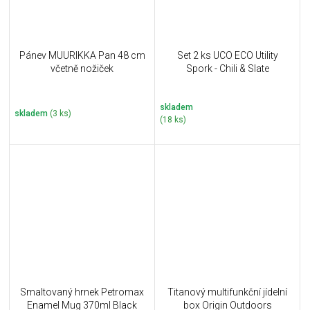
Pánev MUURIKKA Pan 48 cm
Set 2 ks UCO ECO Utility
včetně nožiček
Spork - Chili & Slate
skladem
skladem
(3 ks)
(18 ks)
Smaltovaný hrnek Petromax
Titanový multifunkční jídelní
Enamel Mug 370ml Black
box Origin Outdoors