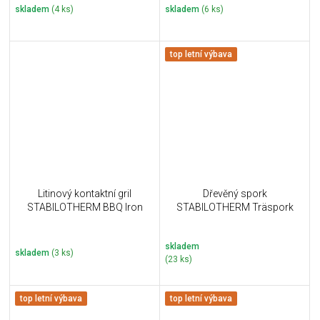
skladem
(4 ks)
skladem
(6 ks)
top letní výbava
Litinový kontaktní gril
Dřevěný spork
STABILOTHERM BBQ Iron
STABILOTHERM Träspork
skladem
skladem
(3 ks)
(23 ks)
top letní výbava
top letní výbava