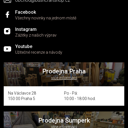
obchod@bushcraftshop.cz
u
Facebook
Všechny novinky na jednom místě
Instagram
Zážitky z našich výprav
Youtube
Užitečné recenze a návody
Prodejna Praha
více informací
Na Václavce 28
Po - Pá:
150 00 Praha 5
10:00 - 18:00 hod.
Prodejna Šumperk
více informací