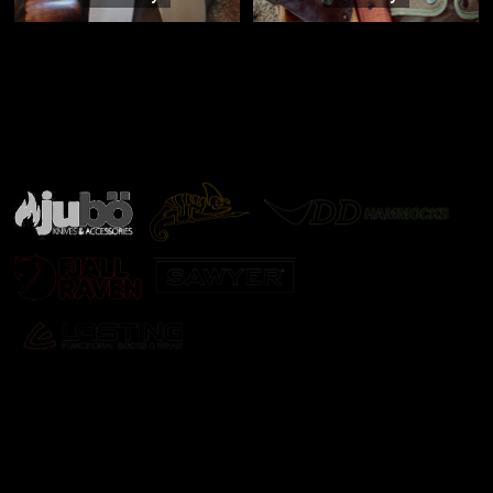
Značky ověřené samotnou přírodou
další značky
Odebírat newsletter