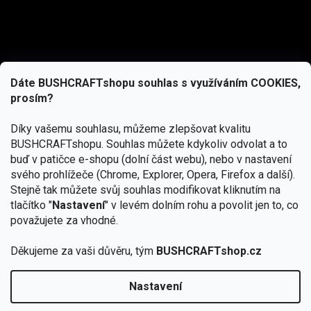
Dáte BUSHCRAFTshopu souhlas s využíváním COOKIES,
prosím?
Díky vašemu souhlasu, můžeme zlepšovat kvalitu
BUSHCRAFTshopu.
Souhlas můžete kdykoliv odvolat a to
buď v patičce e-shopu (dolní část webu), nebo v nastavení
svého prohlížeče (Chrome, Explorer, Opera, Firefox a další).
Stejně tak můžete svůj souhlas modifikovat kliknutím na
tlačítko "
Nastavení
" v levém dolním rohu a povolit jen to, co
Přihlásit se
považujete za vhodné.
Vložením e-mailu souhlasíte s
Děkujeme za vaši důvěru, tým
BUSHCRAFTshop.cz
podmínkami ochrany osobních údajů
Nastavení
Od 27.7. - 7.8. bude prodejna v Praze uzavřena.
Copyright 2026
BUSHCRAFTshop.cz
. Všechna práva
🏕️ Kupte do 12. 8. jakýkoliv produkt JuBö a