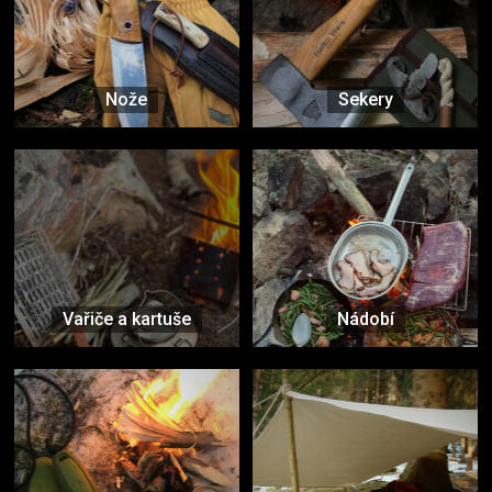
Nože
Sekery
Vařiče a kartuše
Nádobí