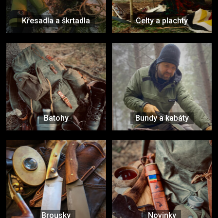
Křesadla a škrtadla
Celty a plachty
Batohy
Bundy a kabáty
Brousky
Novinky