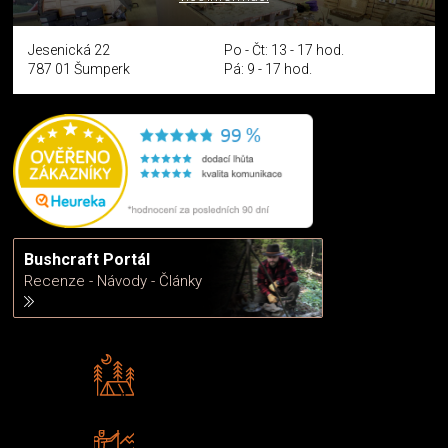
Jesenická 22
Po - Čt: 13 - 17 hod.
787 01 Šumperk
Pá: 9 - 17 hod.
Bushcraft Portál
Recenze - Návody - Články
Rádi předáváme zkušenosti
Poradíme vám s výběrem
Zboží sami testujeme