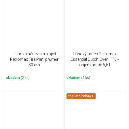
Litinová pánev s rukojetí
Litinový hrnec Petromax
Petromax Fire Pan, průměr
Essential Dutch Oven FT6 -
30 cm
objem hrnce 5,5 l
skladem
(2 ks)
skladem
(2 ks)
top letní výbava