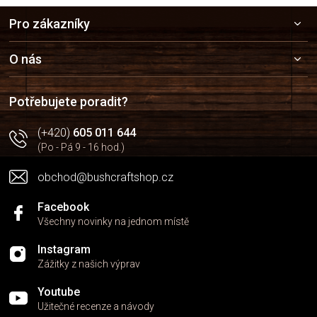
v
Z
l
Pro zákazníky
á
á
p
d
a
a
O nás
c
t
í
í
p
Potřebujete poradit?
r
v
(+420)
605 011 644
k
(Po - Pá 9 - 16 hod.)
y
v
obchod@bushcraftshop.cz
ý
p
i
Facebook
s
Všechny novinky na jednom místě
u
Instagram
Zážitky z našich výprav
Youtube
Užitečné recenze a návody