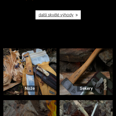
další skvělé výhody
Užijte si to v přírodě
Vybavení, na které spoléháte nejčastěji
Nože
Sekery