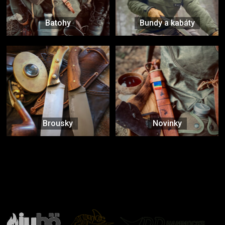
Batohy
Bundy a kabáty
Brousky
Novinky
Značky ověřené samotnou přírodou
další značky