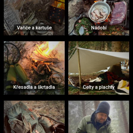
Vařiče a kartuše
Nádobí
Křesadla a škrtadla
Celty a plachty