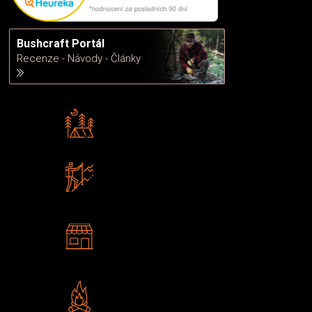
Bushcraft Portál
Recenze - Návody - Články
Rádi předáváme zkušenosti
Poradíme vám s výběrem
Zboží sami testujeme
U nás nekoupíte „zajíce v pytli“
2 kamenné prodejny
Navštivte nás v Praze a
Šumperku
Vlastní značka JuBö
Poctivá ruční výroba v ČR