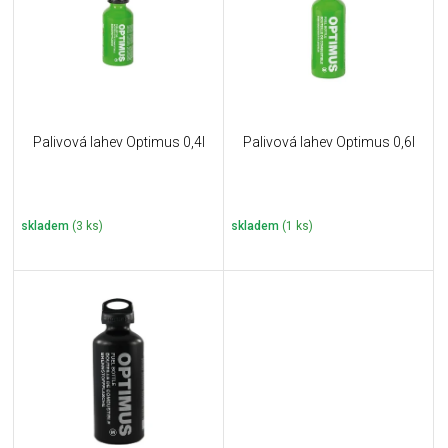
i
k
s
t
p
ů
r
o
d
u
Palivová lahev Optimus 0,4l
Palivová lahev Optimus 0,6l
k
t
ů
skladem
(3 ks)
skladem
(1 ks)