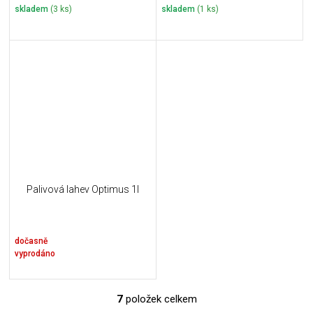
skladem
(3 ks)
skladem
(1 ks)
Palivová lahev Optimus 1l
dočasně
vyprodáno
7
položek celkem
O