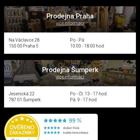
Prodejna Praha
více informací
Na Václavce 28
Po - Pá:
150 00 Praha 5
10:00 - 18:00 hod.
Prodejna Šumperk
více informací
Jesenická 22
Po - Čt: 13 - 17 hod.
787 01 Šumperk
Pá: 9 - 17 hod.